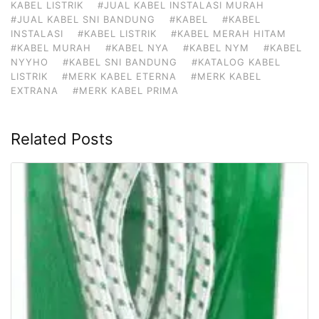
KABEL LISTRIK
#JUAL KABEL INSTALASI MURAH
#JUAL KABEL SNI BANDUNG
#KABEL
#KABEL
INSTALASI
#KABEL LISTRIK
#KABEL MERAH HITAM
#KABEL MURAH
#KABEL NYA
#KABEL NYM
#KABEL
NYYHO
#KABEL SNI BANDUNG
#KATALOG KABEL
LISTRIK
#MERK KABEL ETERNA
#MERK KABEL
EXTRANA
#MERK KABEL PRIMA
Related Posts