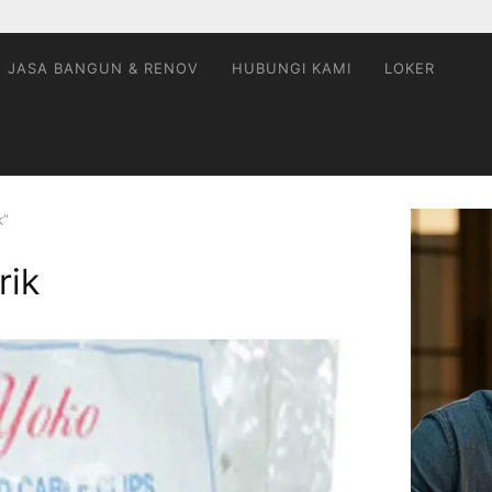
JASA BANGUN & RENOV
HUBUNGI KAMI
LOKER
k”
rik