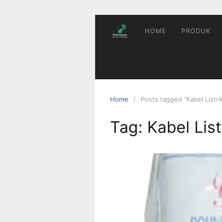
Skip
to
content
HOME
PRODUK
Home
Posts tagged “Kabel Listri
Tag:
Kabel List