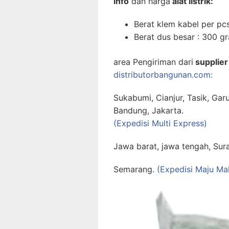
info
dan harga
alat listrik:
Berat klem kabel per pc
Berat dus besar : 300 g
area Pengiriman dari
supplier
distributorbangunan.com:
Sukabumi, Cianjur, Tasik, Gar
Bandung, Jakarta.
(Expedisi Multi Express)
Jawa barat, jawa tengah, Sur
Semarang.
(Expedisi Maju M