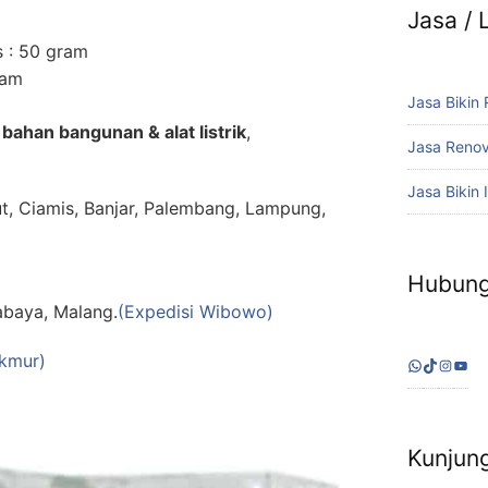
Jasa /
s : 50 gram
ram
Jasa Bikin
 bahan bangunan & alat listrik
,
Jasa Reno
Jasa Bikin I
ut, Ciamis, Banjar, Palembang, Lampung,
Hubung
abaya, Malang.
(Expedisi Wibowo)
akmur)
WhatsAp
TikTok
Inst
Yo
Kunjung