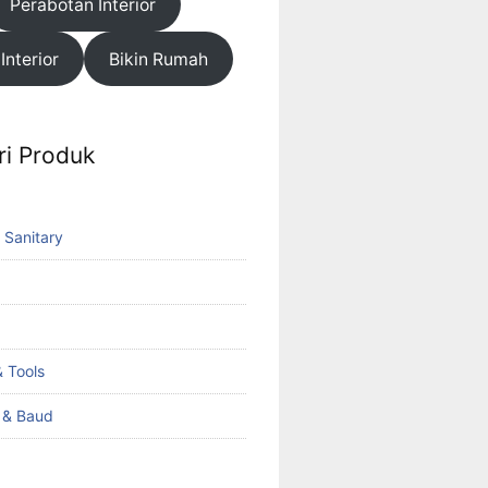
Perabotan Interior
 Interior
Bikin Rumah
ri Produk
 Sanitary
 Tools
k & Baud