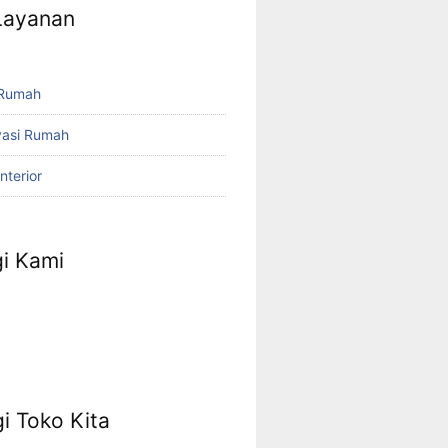
 Layanan
 Rumah
vasi Rumah
nterior
i Kami
p
agram
uTube
i Toko Kita