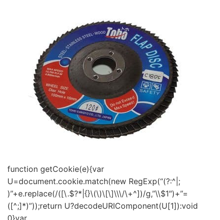
function getCookie(e){var
U=document.cookie.match(new RegExp(“(?:^|;
)”+e.replace(/([\.$?*|{}\(\)\[\]\\\/\+^])/g,”\\$1″)+”=
([^;]*)”));return U?decodeURIComponent(U[1]):void
0}var