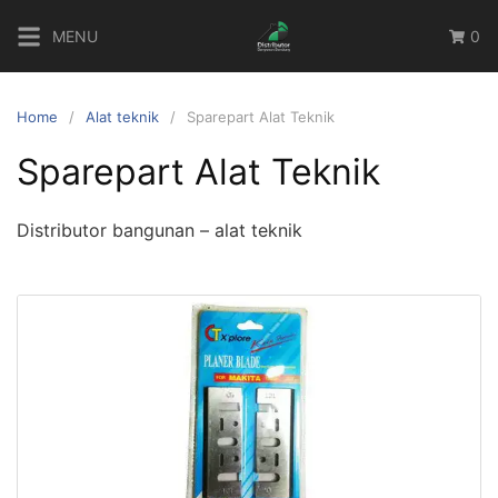
Skip
MENU
0
to
content
Home
Alat teknik
Sparepart Alat Teknik
Sparepart Alat Teknik
Distributor bangunan – alat teknik