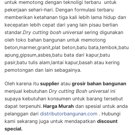
untuk memotong
dengan teknoligi terbaru
untuk
pekerjaan sehari
–
hari
.
Dengan
formulasi
terbaru
memberikan ketahanan
tiga
kali lebih lama
hidup dan
kecepatan
lebih cepat dari
yang lain
pisau berlian
standar
.
Dry cutting bosh universal
sering digunakan
oleh toko bahan bangunan untuk memotong
beton,marmer,granit,plat beton,batu bata,tembok,batu
apung,gipsum,asbes,batu bata dari kapur,batu
pasir,batu tulis alam,lantai kapur,b
asah atau kering
pemotongan
dan lain sebagainya.
Oleh karena itu
supplier
atau
grosir bahan bangunan
menjual kebutuhan
Dry cutting Bosh universal
ini
supaya kebutuhan konsumen untuk barang tersebut
dapat terpenuhi.
Harga Murah
dan spesial untuk anda
pelanggan dari
distributorbangunan.com
. Hubungi
kami sekarang juga untuk mendapatkan
discount
special.