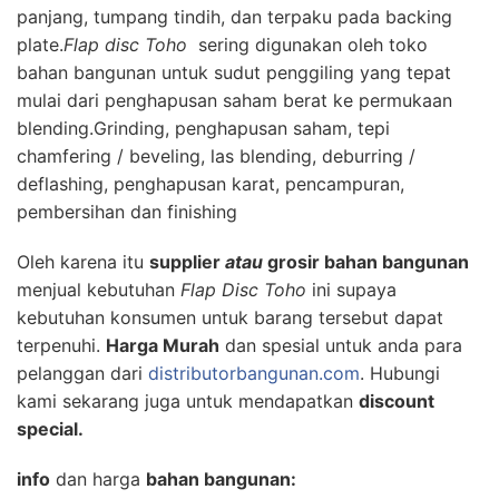
panjang
,
tumpang tindih
,
dan
terpaku pada
backing
plate.
Flap disc Toho
sering digunakan oleh toko
bahan bangunan untuk
sudut penggiling
yang tepat
mulai dari
penghapusan
saham
berat
ke permukaan
blending
.
Grinding
,
penghapusan
saham
,
tepi
chamfering
/
beveling
,
las
blending
,
deburring
/
deflashing
,
penghapusan
karat
,
pencampuran
,
pembersihan
dan finishing
Oleh karena itu
supplier
atau
grosir bahan bangunan
menjual kebutuhan
Flap Disc Toho
ini supaya
kebutuhan konsumen untuk barang tersebut dapat
terpenuhi.
Harga Murah
dan spesial untuk anda para
pelanggan dari
distributorbangunan.com
. Hubungi
kami sekarang juga untuk mendapatkan
discount
special.
info
dan harga
bahan bangunan: