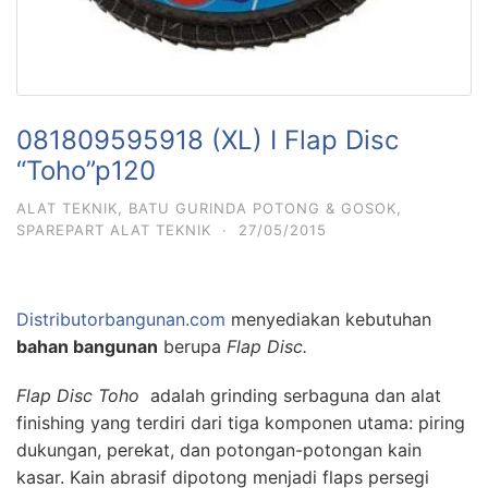
081809595918 (XL) I Flap Disc
“Toho”p120
ALAT TEKNIK
,
BATU GURINDA POTONG & GOSOK
,
SPAREPART ALAT TEKNIK
·
27/05/2015
Distributorbangunan.com
menyediakan kebutuhan
bahan bangunan
berupa
Flap Disc.
Flap Disc Toho
adalah
grinding
serbaguna
dan
alat
finishing yang
terdiri
dari
tiga komponen utama
:
piring
dukungan
,
perekat
,
dan
potongan-potongan
kain
kasar
.
Kain
abrasif
dipotong menjadi
flaps
persegi