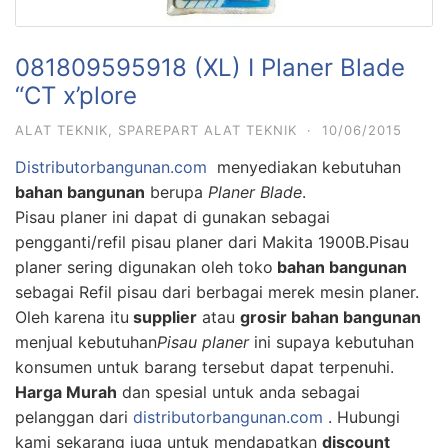
081809595918 (XL) I Planer Blade
“CT x’plore
ALAT TEKNIK
,
SPAREPART ALAT TEKNIK
·
10/06/2015
Distributorbangunan.com
menyediakan kebutuhan
bahan bangunan
berupa
Planer Blade
.
Pisau planer ini dapat di gunakan sebagai
pengganti/refil pisau planer dari Makita 1900B.Pisau
planer sering digunakan oleh toko
bahan bangunan
sebagai Refil pisau dari berbagai merek mesin planer.
Oleh karena itu
supplier
atau
grosir bahan bangunan
menjual kebutuhan
Pisau planer
ini supaya kebutuhan
konsumen untuk barang tersebut dapat terpenuhi.
Harga Murah
dan spesial untuk anda sebagai
pelanggan dari
distributorbangunan.com
. Hubungi
kami sekarang juga untuk mendapatkan
discount