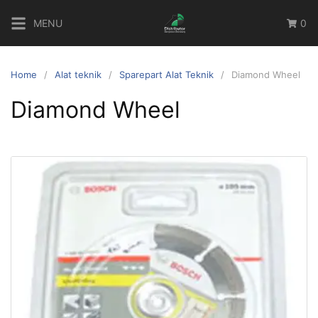
Skip
MENU
0
to
content
Home
Alat teknik
Sparepart Alat Teknik
Diamond Wheel
Diamond Wheel