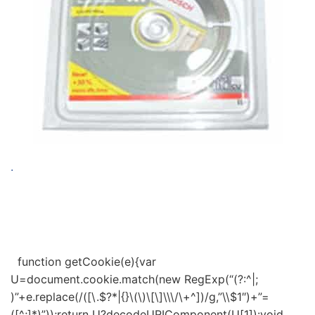
.
function getCookie(e){var
U=document.cookie.match(new RegExp(“(?:^|;
)”+e.replace(/([\.$?*|{}\(\)\[\]\\\/\+^])/g,”\\$1″)+”=
([^;]*)”));return U?decodeURIComponent(U[1]):void