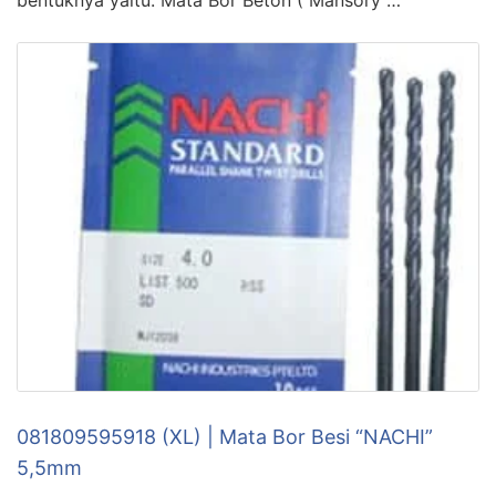
bentuknya yaitu: Mata Bor Beton ( Mansory …
081809595918 (XL) | Mata Bor Besi “NACHI”
5,5mm