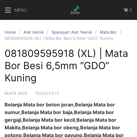
Skip
MENU
0
to
content
Home
Alat teknik
Sparepart Alat Teknik
Mata Bor
081809595918 (XL) | Mata Bor Besi 6,5mm “GDO” Kuning
081809595918 (XL) | Mata
Bor Besi 6,5mm “GDO”
Kuning
MATA BOR
·
16/04/2015
Belanja Mata bor beton joran,Belanja Mata bor
sumur,Belanja Mata bor baja,Belanja Mata bor
gergaji,Belanja Mata bor kecil,Belanja Mata bor
Makita,Belanja Mata bor obeng,Belanja Mata bor
potong,Belanja Mata bor payung,Belanja Mata bor