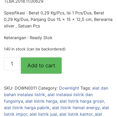
TLBA.2018.11.00629
Spesifikasi : Berat 0,29 Kg/Pcs, Isi 1 Pcs/Dus, Berat
0,29 Kg/Dus, Panjang Dus 15 x 15 x 12,5 cm, Berwarna
silver , Satuan Pcs
Keterangan : Ready Stok
140 in stock (can be backordered)
Downlight
Add to cart
4'
Silver
"ALWAYS"
(176)
SKU:
DOWN0011
Category:
Downlight
Tags:
alat dan
quantity
bahan instalasi listrik
,
alat instalasi listrik dan
fungsinya
,
alat listrik harga
,
alat listrik harga grosir
,
alat listrik harga pabrik
,
alat listrik hemat energy
,
alat
listrik impor
,
alat listrik jual
,
alat listrik kantor
,
alat