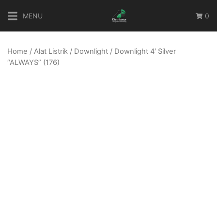
Skip
MENU
0
to
content
Home
/
Alat Listrik
/
Downlight
/ Downlight 4′ Silver
“ALWAYS” (176)