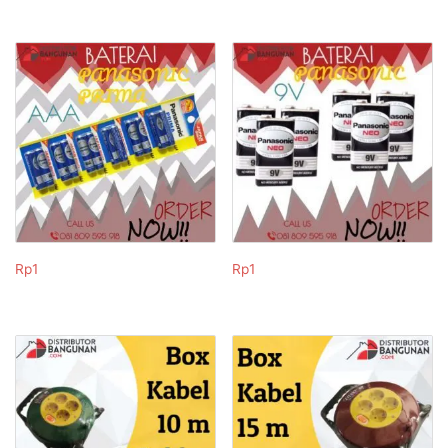
Rp
1
Rp
1