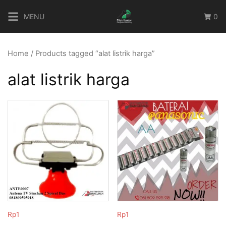
Skip
MENU
0
to
content
Home
/ Products tagged “alat listrik harga”
alat listrik harga
Rp
1
Rp
1