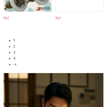
Rp
1
Rp
1
1
2
3
4
→