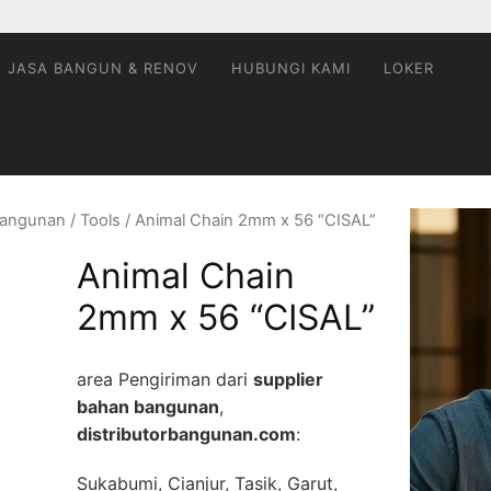
JASA BANGUN & RENOV
HUBUNGI KAMI
LOKER
rBangunan
/
Tools
/ Animal Chain 2mm x 56 “CISAL”
Animal Chain
2mm x 56 “CISAL”
area Pengiriman dari
supplier
bahan bangunan
,
distributorbangunan.com
:
Sukabumi, Cianjur, Tasik, Garut,