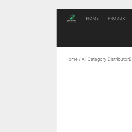
Skip
to
content
HOME
PRODUK
Home
/
All Category Distributo