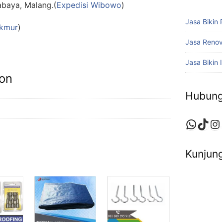
abaya, Malang.(
Expedisi Wibowo
)
Jasa Bikin
akmur
)
Jasa Reno
Jasa Bikin I
ion
Hubung
Whats
TikT
In
Kunjung