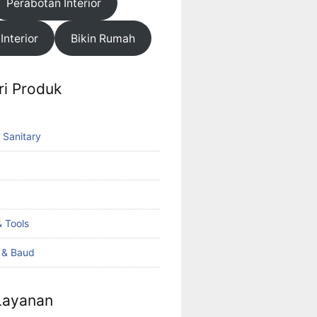
Perabotan Interior
 Interior
Bikin Rumah
ri Produk
 Sanitary
 Tools
k & Baud
 Layanan