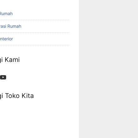
 Rumah
vasi Rumah
nterior
i Kami
App
ok
stagram
YouTube
i Toko Kita