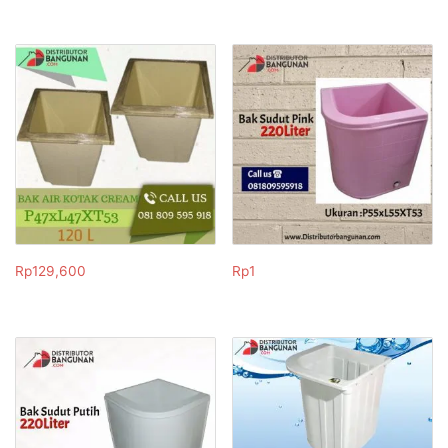
Rp
129,600
Rp
1