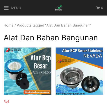
Skip
MENU
0
to
content
Home
/ Products tagged “Alat Dan Bahan Bangunan”
Alat Dan Bahan Bangunan
Rp
1