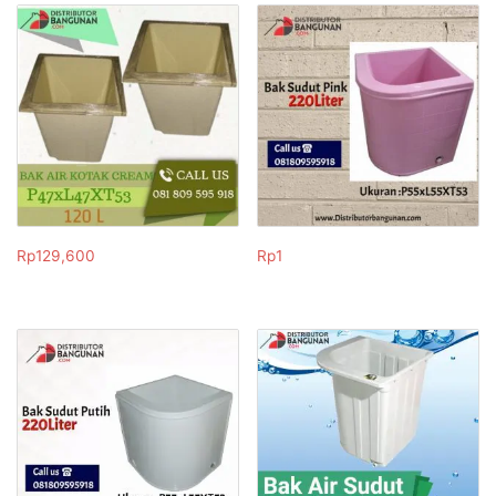
Rp
129,600
Rp
1