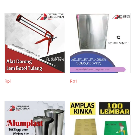
Rp
1
Rp
1