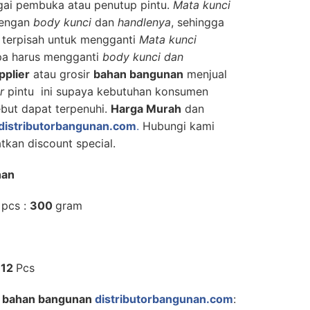
ai pembuka atau penutup pintu.
Mata kunci
 dengan
body kunci
dan
handlenya
, sehingga
 terpisah untuk mengganti
Mata kunci
pa harus mengganti
body kunci dan
pplier
atau grosir
bahan bangunan
menjual
r
pintu ini supaya kebutuhan konsumen
but dapat terpenuhi.
Harga Murah
dan
distributorbangunan.com
.
Hubungi kami
kan discount special.
nan
 pcs :
300
gram
:
12
Pcs
r bahan bangunan
distributorbangunan.com
: