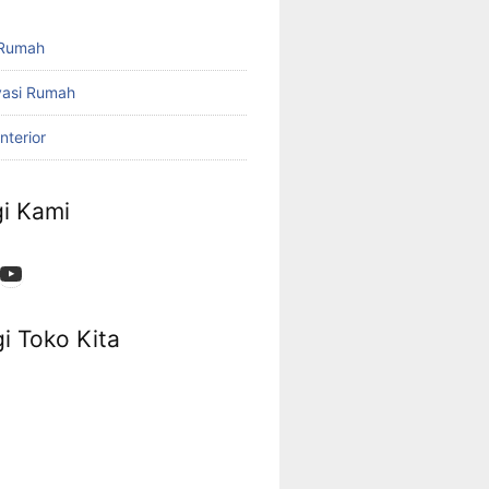
 Rumah
vasi Rumah
nterior
i Kami
App
ok
stagram
YouTube
i Toko Kita