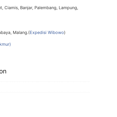
ut, Ciamis, Banjar, Palembang, Lampung,
abaya, Malang.(
Expedisi Wibowo
)
kmur)
ion