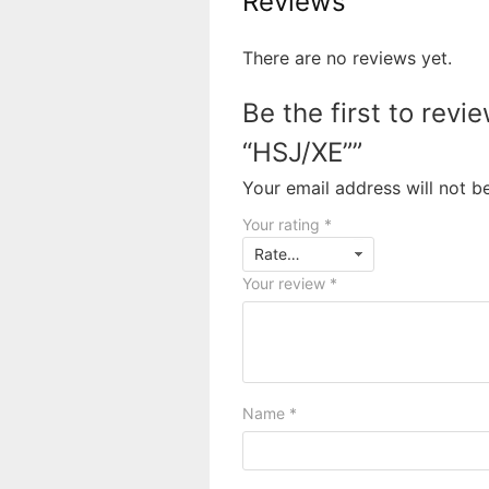
Reviews
There are no reviews yet.
Be the first to revi
“HSJ/XE””
Your email address will not b
Your rating
*
Your review
*
Name
*