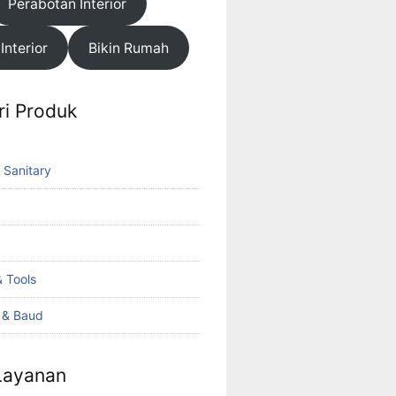
Perabotan Interior
 Interior
Bikin Rumah
ri Produk
 Sanitary
 Tools
k & Baud
 Layanan