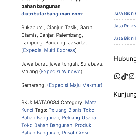
bahan bangunan
distributorbangunan.com
:
Jasa Bikin
Jasa Reno
Sukabumi, Cianjur, Tasik, Garut,
Ciamis, Banjar, Palembang,
Jasa Bikin I
Lampung, Bandung, Jakarta.
(
Expedisi Multi Express
)
Hubung
Jawa barat, jawa tengah, Surabaya,
Malang.(
Expedisi Wibowo
)
Whats
TikT
In
Semarang. (
Expedisi Maju Makmur)
Kunjung
SKU:
MATA0084
Category:
Mata
Kunci
Tags:
Peluang Bisnis Toko
Bahan Bangunan
,
Peluang Usaha
Toko Bahan Bangunan
,
Produk
Bahan Bangunan
,
Pusat Grosir