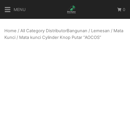
Skip
MENU
0
to
content
Home
/
All Category DistributorBangunan
/
Lemesan
/
Mata
Kunci
/ Mata kunci Cylinder Knop Putar “AOCOS”