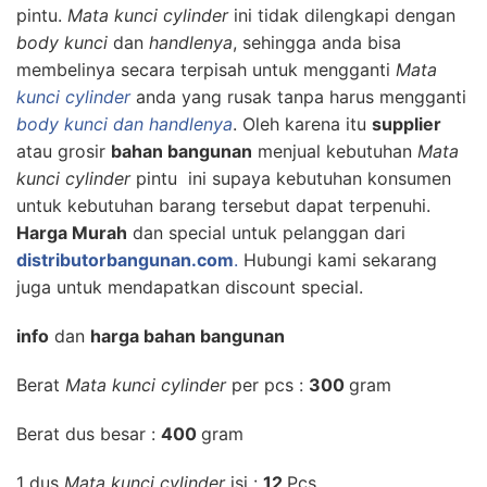
pintu.
Mata kunci cylinder
ini tidak dilengkapi dengan
body kunci
dan
handlenya
, sehingga anda bisa
membelinya secara terpisah untuk mengganti
Mata
kunci cylinder
anda yang rusak tanpa harus mengganti
body kunci
dan handlenya
. Oleh karena itu
supplier
atau grosir
bahan bangunan
menjual kebutuhan
Mata
kunci cylinder
pintu ini supaya kebutuhan konsumen
untuk kebutuhan barang tersebut dapat terpenuhi.
Harga Murah
dan special untuk pelanggan dari
distributorbangunan.com
.
Hubungi kami sekarang
juga untuk mendapatkan discount special.
info
dan
harga bahan bangunan
Berat
Mata kunci cylinder
per pcs :
300
gram
Berat dus besar :
400
gram
1 dus
Mata kunci cylinder
isi :
12
Pcs