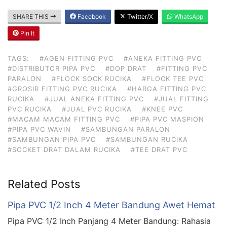
SHARE THIS
Facebook
Twitter/X
WhatsApp
Pin It
TAGS:
#AGEN FITTING PVC
#ANEKA FITTING PVC
#DISTRIBUTOR PIPA PVC
#DOP DRAT
#FITTING PVC
PARALON
#FLOCK SOCK RUCIKA
#FLOCK TEE PVC
#GROSIR FITTING PVC RUCIKA
#HARGA FITTING PVC
RUCIKA
#JUAL ANEKA FITTING PVC
#JUAL FITTING
PVC RUCIKA
#JUAL PVC RUCIKA
#KNEE PVC
#MACAM MACAM FITTING PVC
#PIPA PVC MASPION
#PIPA PVC WAVIN
#SAMBUNGAN PARALON
#SAMBUNGAN PIPA PVC
#SAMBUNGAN RUCIKA
#SOCKET DRAT DALAM RUCIKA
#TEE DRAT PVC
Related Posts
Pipa PVC 1/2 Inch 4 Meter Bandung Awet Hemat
Pipa PVC 1/2 Inch Panjang 4 Meter Bandung: Rahasia