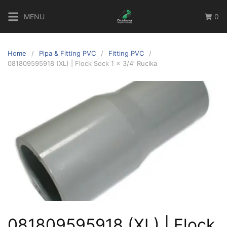
Skip
MENU
0
to
content
Home
Pipa & Fitting PVC
Fitting PVC
081809595918 (XL) | Flock Sock 1 x 3/4′ Rucika
081809595918 (XL) | Flock