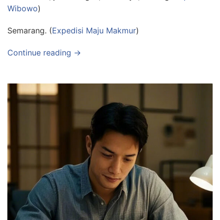
Wibowo
)
Semarang. (
Expedisi Maju Makmur
)
Continue reading →