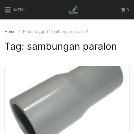
Skip
MENU
0
to
content
Home
Posts tagged “sambungan paralon”
Tag:
sambungan paralon