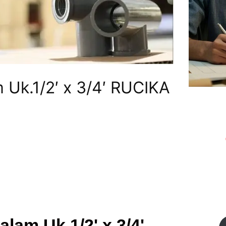
 Uk.1/2′ x 3/4′ RUCIKA
alam Uk.1/2' x 3/4'