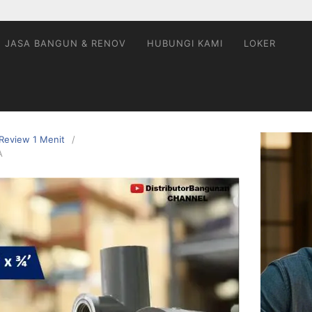
JASA BANGUN & RENOV
HUBUNGI KAMI
LOKER
Review 1 Menit
A