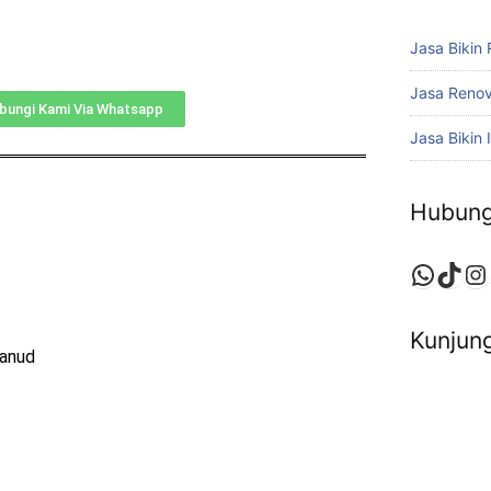
Jasa Bikin
Jasa Reno
bungi Kami Via Whatsapp
Jasa Bikin I
Hubung
Kunjung
Lanud