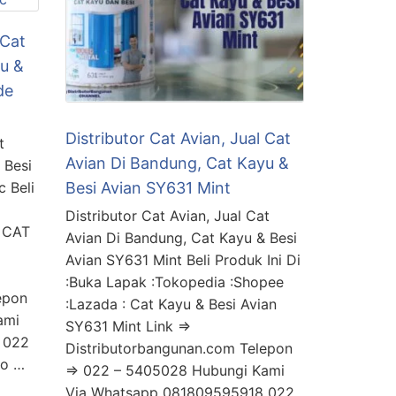
 Cat
u &
de
Distributor Cat Avian, Jual Cat
t
Avian Di Bandung, Cat Kayu &
 Besi
 Beli
Besi Avian SY631 Mint
Distributor Cat Avian, Jual Cat
: CAT
Avian Di Bandung, Cat Kayu & Besi
Avian SY631 Mint Beli Produk Ini Di
:Buka Lapak :Tokopedia :Shopee
epon
:Lazada : Cat Kayu & Besi Avian
ami
SY631 Mint Link =>
 022
Distributorbangunan.com Telepon
No …
=> 022 – 5405028 Hubungi Kami
Via Whatsapp 081809595918 022