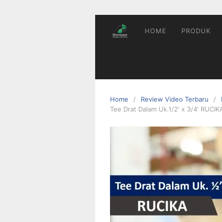
HOME
PRODUK
Home
Review Video Terbaru
Tee Drat Dalam Uk.1/2′ x 3/4′ RUCIK