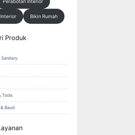
Perabotan Interior
 Interior
Bikin Rumah
ri Produk
 Sanitary
 Tools
k & Baud
 Layanan