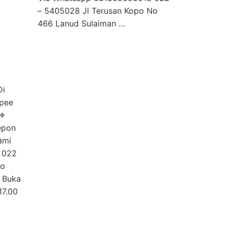
– 5405028 Jl Terusan Kopo No
466 Lanud Sulaiman …
Di
opee
=>
epon
ami
 022
No
 Buka
17.00