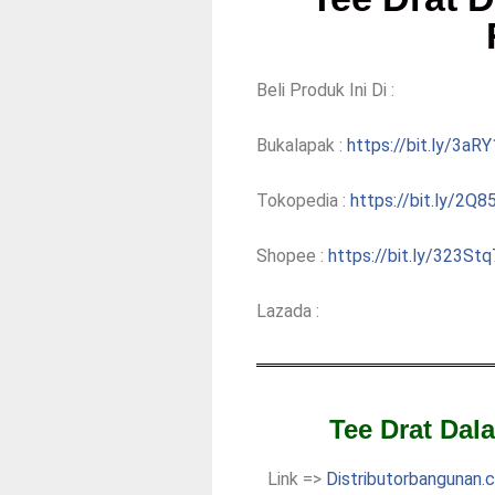
Beli Produk Ini Di :
Bukalapak :
https://bit.ly/3aR
Tokopedia :
https://bit.ly/2Q8
Shopee :
https://bit.ly/323Stq
Lazada :
Tee Drat Dal
Link =>
Distributorbangunan.