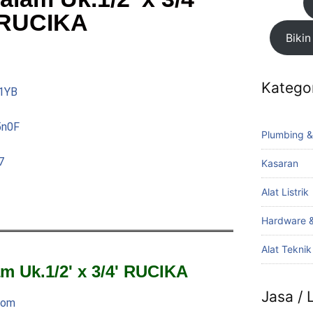
RUCIKA
Bikin
Katego
Y1YB
5n0F
Plumbing &
7
Kasaran
Alat Listrik
Hardware &
Alat Tekni
am Uk.1/2' x 3/4' RUCIKA
Jasa /
com