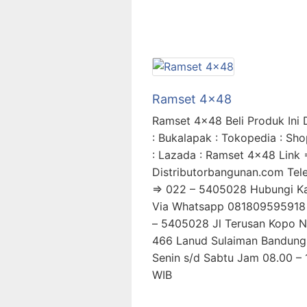
Ramset 4×48
Ramset 4×48 Beli Produk Ini 
: Bukalapak : Tokopedia : Sh
: Lazada : Ramset 4×48 Link 
Distributorbangunan.com Tel
=> 022 – 5405028 Hubungi K
Via Whatsapp 081809595918
– 5405028 Jl Terusan Kopo 
466 Lanud Sulaiman Bandung
Senin s/d Sabtu Jam 08.00 – 
WIB