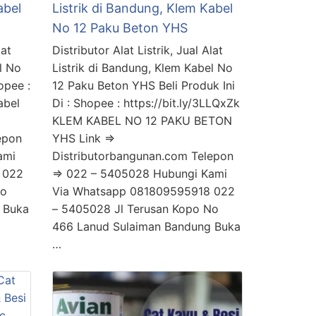
abel
Listrik di Bandung, Klem Kabel
No 12 Paku Beton YHS
lat
Distributor Alat Listrik, Jual Alat
l No
Listrik di Bandung, Klem Kabel No
opee :
12 Paku Beton YHS Beli Produk Ini
abel
Di : Shopee : https://bit.ly/3LLQxZk
KLEM KABEL NO 12 PAKU BETON
epon
YHS Link =>
ami
Distributorbangunan.com Telepon
 022
=> 022 – 5405028 Hubungi Kami
No
Via Whatsapp 081809595918 022
 Buka
– 5405028 Jl Terusan Kopo No
466 Lanud Sulaiman Bandung Buka
…