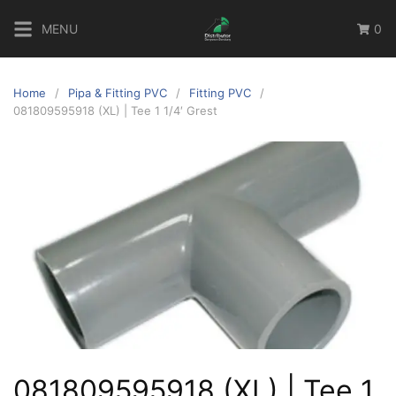
Skip
MENU
0
to
content
Home
Pipa & Fitting PVC
Fitting PVC
081809595918 (XL) | Tee 1 1/4′ Grest
081809595918 (XL) | Tee 1