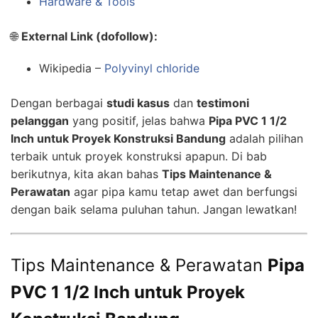
Hardware & Tools
🌐
External Link (dofollow):
Wikipedia –
Polyvinyl chloride
Dengan berbagai
studi kasus
dan
testimoni
pelanggan
yang positif, jelas bahwa
Pipa PVC 1 1/2
Inch untuk Proyek Konstruksi Bandung
adalah pilihan
terbaik untuk proyek konstruksi apapun. Di bab
berikutnya, kita akan bahas
Tips Maintenance &
Perawatan
agar pipa kamu tetap awet dan berfungsi
dengan baik selama puluhan tahun. Jangan lewatkan!
Tips Maintenance & Perawatan
Pipa
PVC 1 1/2 Inch untuk Proyek