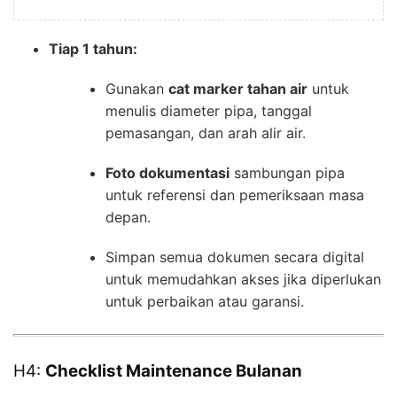
Tiap 1 tahun:
Gunakan
cat marker tahan air
untuk
menulis diameter pipa, tanggal
pemasangan, dan arah alir air.
Foto dokumentasi
sambungan pipa
untuk referensi dan pemeriksaan masa
depan.
Simpan semua dokumen secara digital
untuk memudahkan akses jika diperlukan
untuk perbaikan atau garansi.
H4:
Checklist Maintenance Bulanan