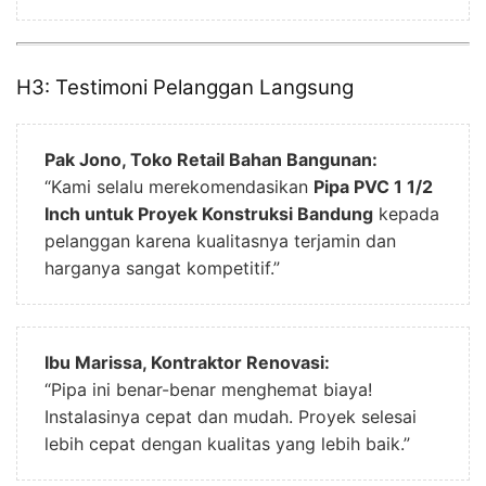
H3: Testimoni Pelanggan Langsung
Pak Jono, Toko Retail Bahan Bangunan:
“Kami selalu merekomendasikan
Pipa PVC 1 1/2
Inch untuk Proyek Konstruksi Bandung
kepada
pelanggan karena kualitasnya terjamin dan
harganya sangat kompetitif.”
Ibu Marissa, Kontraktor Renovasi:
“Pipa ini benar-benar menghemat biaya!
Instalasinya cepat dan mudah. Proyek selesai
lebih cepat dengan kualitas yang lebih baik.”