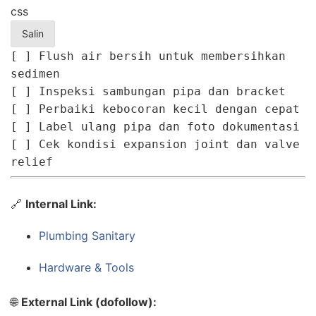
css
Salin
[ ]
Flush air bersih untuk membersihkan
sedimen
[ ]
Inspeksi sambungan pipa dan bracket
[ ]
Perbaiki kebocoran kecil dengan cepat
[ ]
Label
ulang pipa dan foto dokumentasi
[ ]
Cek kondisi expansion joint dan valve
relief
🔗
Internal Link:
Plumbing Sanitary
Hardware & Tools
🌐
External Link (dofollow):