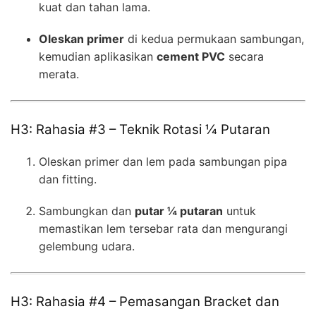
kuat dan tahan lama.
Oleskan primer
di kedua permukaan sambungan,
kemudian aplikasikan
cement PVC
secara
merata.
H3: Rahasia #3 – Teknik Rotasi ¼ Putaran
Oleskan primer dan lem pada sambungan pipa
dan fitting.
Sambungkan dan
putar ¼ putaran
untuk
memastikan lem tersebar rata dan mengurangi
gelembung udara.
H3: Rahasia #4 – Pemasangan Bracket dan