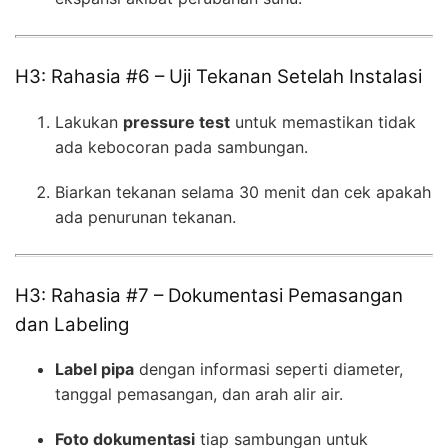
H3: Rahasia #6 – Uji Tekanan Setelah Instalasi
Lakukan
pressure test
untuk memastikan tidak
ada kebocoran pada sambungan.
Biarkan tekanan selama 30 menit dan cek apakah
ada penurunan tekanan.
H3: Rahasia #7 – Dokumentasi Pemasangan
dan Labeling
Label pipa
dengan informasi seperti diameter,
tanggal pemasangan, dan arah alir air.
Foto dokumentasi
tiap sambungan untuk