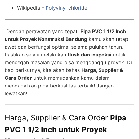
Wikipedia –
Polyvinyl chloride
Dengan perawatan yang tepat,
Pipa PVC 1 1/2 Inch
untuk Proyek Konstruksi Bandung
kamu akan tetap
awet dan berfungsi optimal selama puluhan tahun.
Pastikan selalu melakukan
flush dan inspeksi
untuk
mencegah masalah yang bisa mengganggu proyek. Di
bab berikutnya, kita akan bahas
Harga, Supplier &
Cara Order
untuk memudahkan kamu dalam
mendapatkan pipa berkualitas terbaik! Jangan
lewatkan!
Harga, Supplier & Cara Order
Pipa
PVC 1 1/2 Inch untuk Proyek