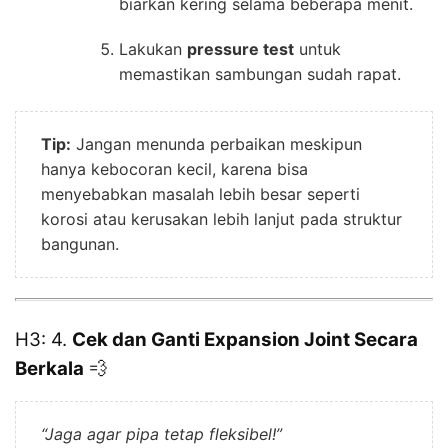
biarkan kering selama beberapa menit.
Lakukan
pressure test
untuk
memastikan sambungan sudah rapat.
Tip:
Jangan menunda perbaikan meskipun
hanya kebocoran kecil, karena bisa
menyebabkan masalah lebih besar seperti
korosi atau kerusakan lebih lanjut pada struktur
bangunan.
H3: 4.
Cek dan Ganti Expansion Joint Secara
Berkala
💨
“Jaga agar pipa tetap fleksibel!”