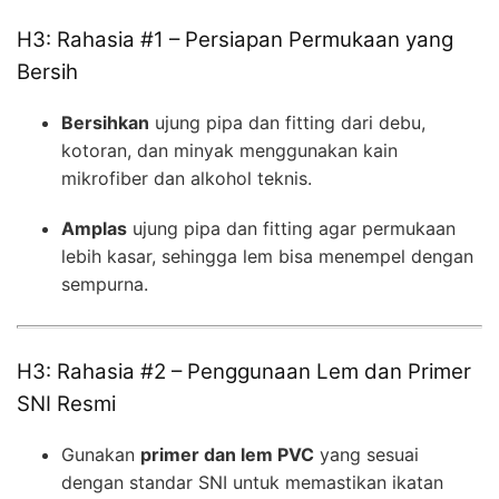
H3: Rahasia #1 – Persiapan Permukaan yang
Bersih
Bersihkan
ujung pipa dan fitting dari debu,
kotoran, dan minyak menggunakan kain
mikrofiber dan alkohol teknis.
Amplas
ujung pipa dan fitting agar permukaan
lebih kasar, sehingga lem bisa menempel dengan
sempurna.
H3: Rahasia #2 – Penggunaan Lem dan Primer
SNI Resmi
Gunakan
primer dan lem PVC
yang sesuai
dengan standar SNI untuk memastikan ikatan