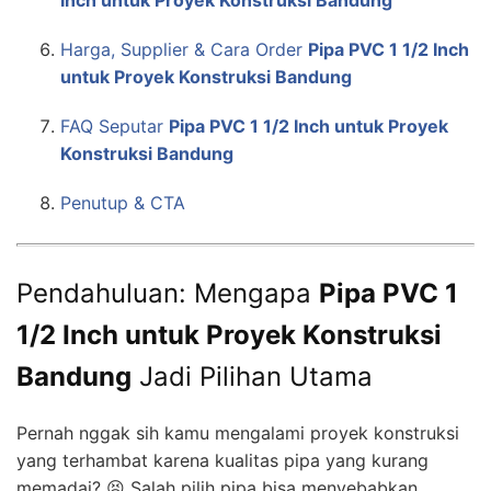
Harga, Supplier & Cara Order
Pipa PVC 1 1/2 Inch
untuk Proyek Konstruksi Bandung
FAQ Seputar
Pipa PVC 1 1/2 Inch untuk Proyek
Konstruksi Bandung
Penutup & CTA
Pendahuluan: Mengapa
Pipa PVC 1
1/2 Inch untuk Proyek Konstruksi
Bandung
Jadi Pilihan Utama
Pernah nggak sih kamu mengalami proyek konstruksi
yang terhambat karena kualitas pipa yang kurang
memadai? 😣 Salah pilih pipa bisa menyebabkan