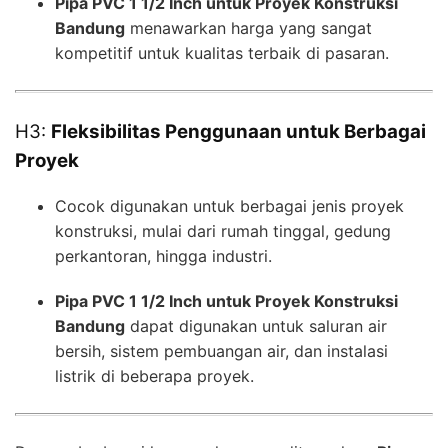
Pipa PVC 1 1/2 Inch untuk Proyek Konstruksi
Bandung
menawarkan harga yang sangat
kompetitif untuk kualitas terbaik di pasaran.
H3:
Fleksibilitas Penggunaan untuk Berbagai
Proyek
Cocok digunakan untuk berbagai jenis proyek
konstruksi, mulai dari rumah tinggal, gedung
perkantoran, hingga industri.
Pipa PVC 1 1/2 Inch untuk Proyek Konstruksi
Bandung
dapat digunakan untuk saluran air
bersih, sistem pembuangan air, dan instalasi
listrik di beberapa proyek.