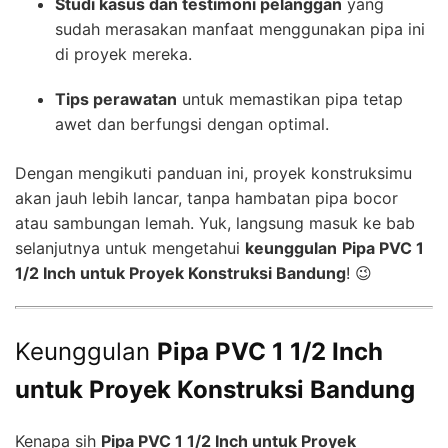
Studi kasus dan testimoni pelanggan
yang
sudah merasakan manfaat menggunakan pipa ini
di proyek mereka.
Tips perawatan
untuk memastikan pipa tetap
awet dan berfungsi dengan optimal.
Dengan mengikuti panduan ini, proyek konstruksimu
akan jauh lebih lancar, tanpa hambatan pipa bocor
atau sambungan lemah. Yuk, langsung masuk ke bab
selanjutnya untuk mengetahui
keunggulan
Pipa PVC 1
1/2 Inch untuk Proyek Konstruksi Bandung
! 😉
Keunggulan
Pipa PVC 1 1/2 Inch
untuk Proyek Konstruksi Bandung
Kenapa sih
Pipa PVC 1 1/2 Inch untuk Proyek