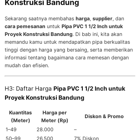
Konstruksi Bandung
Sekarang saatnya membahas
harga
,
supplier
, dan
cara pemesanan
untuk
Pipa PVC 1 1/2 Inch untuk
Proyek Konstruksi Bandung
. Di bab ini, kita akan
memandu kamu untuk mendapatkan pipa berkualitas
tinggi dengan harga yang bersaing, serta memberikan
informasi tentang bagaimana cara memesan dengan
mudah dan efisien.
H3: Daftar Harga
Pipa PVC 1 1/2 Inch untuk
Proyek Konstruksi Bandung
Kuantitas
Harga per
Diskon & Promo
(Meter)
Meter (Rp)
1–49
28.000
–
50–99
26.500
7% Diskon