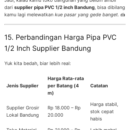
dari
supplier pipa PVC 1/2 inch Bandung
, bisa dibilang
kamu lagi melewatkan
kue pasar yang gede banget.
🍰
15. Perbandingan Harga Pipa PVC
1/2 Inch Supplier Bandung
Yuk kita bedah, biar lebih real:
Harga Rata-rata
Jenis Supplier
per Batang (4
Catatan
m)
Harga stabil,
Supplier Grosir
Rp 18.000 – Rp
stok cepat
Lokal Bandung
20.000
habis
Toko Material
Rp 21.000 – Rp
Lebih mahal,