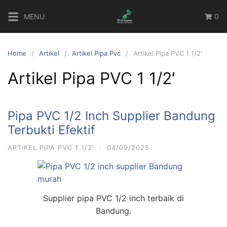
Skip
MENU
0
to
content
Home
Artikel
Artikel Pipa Pvc
Artikel Pipa PVC 1 1/2′
Artikel Pipa PVC 1 1/2′
Pipa PVC 1/2 Inch Supplier Bandung
Terbukti Efektif
ARTIKEL PIPA PVC 1 1/2'
·
04/09/2025
Supplier pipa PVC 1/2 inch terbaik di
Bandung.