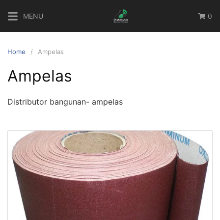
Skip
MENU
0
to
content
Home
Ampelas
Ampelas
Distributor bangunan- ampelas