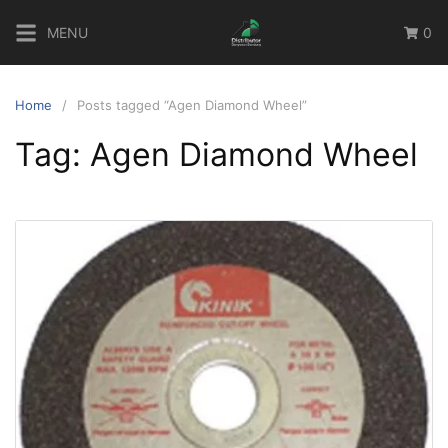
Skip
MENU
0
to
content
Home
Posts tagged “Agen Diamond Wheel”
Tag:
Agen Diamond Wheel