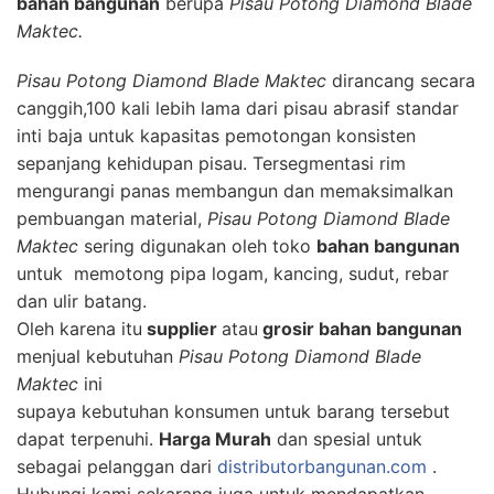
bahan bangunan
berupa
Pisau Potong Diamond Blade
Maktec.
Pisau Potong Diamond Blade Maktec
dirancang secara
canggih,100 kali lebih lama dari pisau abrasif standar
inti baja untuk kapasitas pemotongan konsisten
sepanjang kehidupan pisau. Tersegmentasi rim
mengurangi panas membangun dan memaksimalkan
pembuangan material,
Pisau Potong Diamond Blade
Maktec
sering digunakan oleh toko
bahan bangunan
untuk
memotong
pipa logam
,
kancing
,
sudut
,
rebar
dan
ulir
batang
.
Oleh karena itu
supplier
atau
grosir bahan bangunan
menjual kebutuhan
Pisau Potong Diamond Blade
Maktec
ini
supaya kebutuhan konsumen untuk barang tersebut
dapat terpenuhi.
Harga Murah
dan spesial untuk
sebagai pelanggan dari
distributorbangunan.com
.