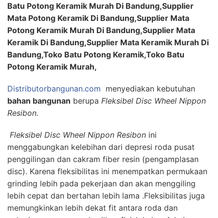
Batu Potong Keramik Murah Di Bandung,Supplier
Mata Potong Keramik Di Bandung,Supplier Mata
Potong Keramik Murah Di Bandung,Supplier Mata
Keramik Di Bandung,Supplier Mata Keramik Murah Di
Bandung,Toko Batu Potong Keramik,Toko Batu
Potong Keramik Murah,
Distributorbangunan.com
menyediakan kebutuhan
bahan bangunan
berupa
Fleksibel Disc Wheel Nippon
Resibon.
Fleksibel Disc Wheel Nippon Resibon
ini
m
enggabungkan kelebihan dari
depresi
roda
pusat
penggilingan
dan
cakram
fiber
resin
(
pengamplasan
disc
).
Karena
fleksibilitas
ini
menempatkan
permukaan
grinding
lebih
pada pekerjaan
dan
akan
menggiling
lebih cepat
dan
bertahan lebih lama
.
Fleksibilitas
juga
memungkinkan
lebih dekat
fit
antara roda
dan