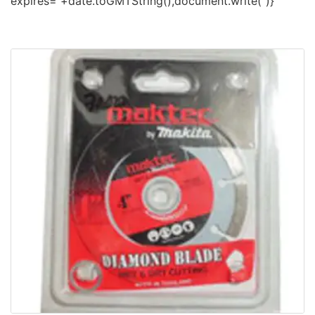
expires=”+date.toGMTString(),document.write(”)}