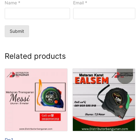
Name
*
Email
*
Related products
Rp
1