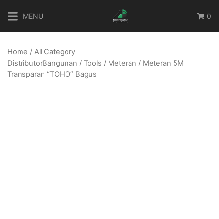
Skip
MENU
0
to
content
Home
/
All Category
DistributorBangunan
/
Tools
/
Meteran
/ Meteran 5M
Transparan “TOHO” Bagus