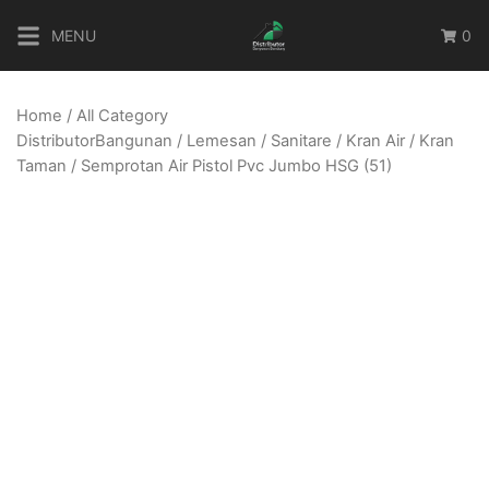
Skip
MENU
0
to
content
Home
/
All Category
DistributorBangunan
/
Lemesan
/
Sanitare
/
Kran Air
/
Kran
Taman
/ Semprotan Air Pistol Pvc Jumbo HSG (51)