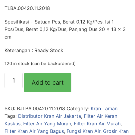
TLBA.00420.11.2018
Spesifikasi : Satuan Pcs, Berat 0,12 Kg/Pcs, Isi 1
Pcs/Dus, Berat 0,12 Kg/Dus, Panjang Dus 20 x 13 x 3
cm
Keterangan : Ready Stock
120 in stock (can be backordered)
Semprotan
Add to cart
Air
Pistol
Pvc
Jumbo
SKU:
BJLBA.00420.11.2018
Category:
Kran Taman
HSG
Tags:
Distributor Kran Air Jakarta
,
Filter Air Keran
(51)
Kaskus
,
Filter Air Yang Murah
,
Filter Kran Air Murah
,
quantity
Filter Kran Air Yang Bagus
,
Fungsi Kran Air
,
Grosir Kran