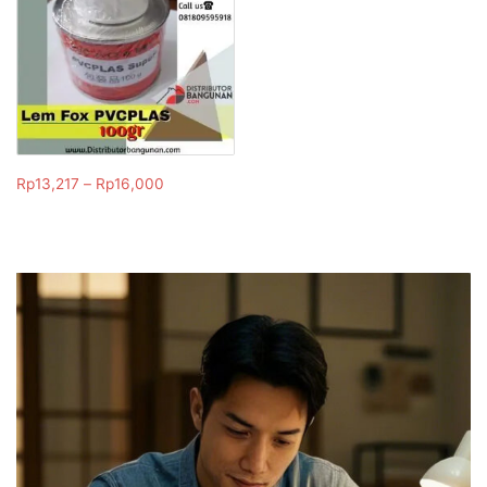
Rp
13,217
–
Rp
16,000