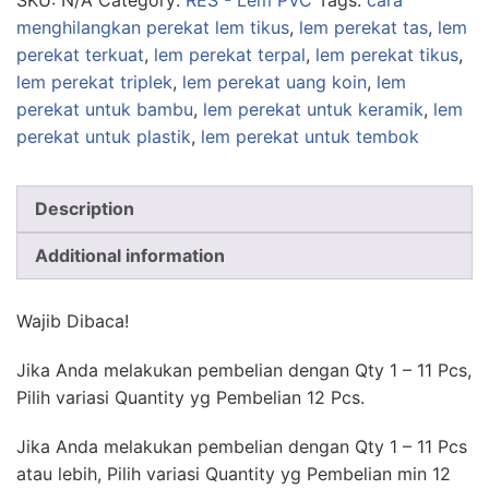
SKU:
N/A
Category:
RES - Lem PVC
Tags:
cara
menghilangkan perekat lem tikus
,
lem perekat tas
,
lem
perekat terkuat
,
lem perekat terpal
,
lem perekat tikus
,
lem perekat triplek
,
lem perekat uang koin
,
lem
perekat untuk bambu
,
lem perekat untuk keramik
,
lem
perekat untuk plastik
,
lem perekat untuk tembok
Description
Additional information
Wajib Dibaca!
Jika Anda melakukan pembelian dengan Qty 1 – 11 Pcs,
Pilih variasi Quantity yg Pembelian 12 Pcs.
Jika Anda melakukan pembelian dengan Qty 1 – 11 Pcs
atau lebih, Pilih variasi Quantity yg Pembelian min 12