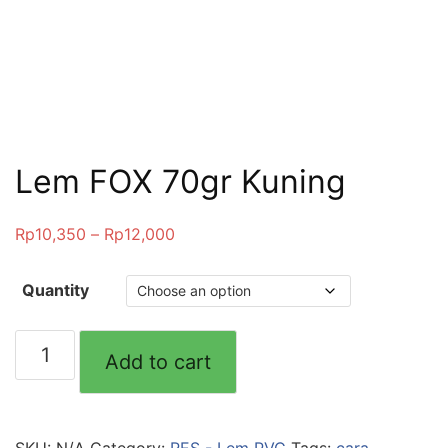
Lem FOX 70gr Kuning
Rp
10,350
–
Rp
12,000
Quantity
Lem
Add to cart
FOX
70gr
Kuning
quantity