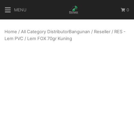
Skip
MENU
0
to
content
Home
/
All Category DistributorBangunan
/
Reseller
/
RES -
Lem PVC
/ Lem FOX 70gr Kuning