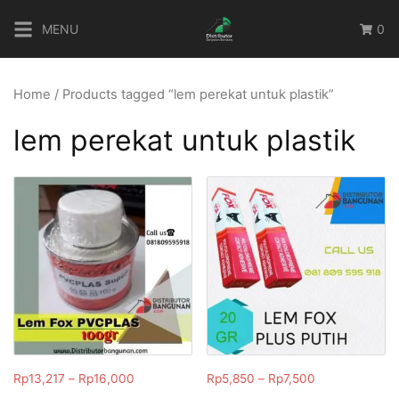
Skip
MENU
0
to
content
Home
/ Products tagged “lem perekat untuk plastik”
lem perekat untuk plastik
Rp
13,217
–
Rp
16,000
Rp
5,850
–
Rp
7,500