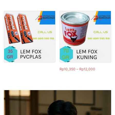
Rp
10,350
–
Rp
12,000