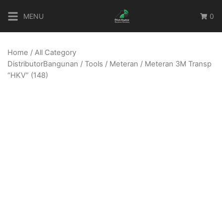
Skip
MENU
0
to
content
Home
/
All Category
DistributorBangunan
/
Tools
/
Meteran
/ Meteran 3M Transp
“HKV” (148)