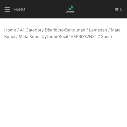
Skip
MENU
0
to
content
Home
/
All Category DistributorBangunan
/
Lemesan
/
Mata
Kunci
/ Mata Kunci Cylinder Kecil “VERRIZ/VNZ” (12pcs)