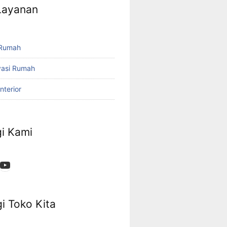
 Layanan
 Rumah
vasi Rumah
nterior
i Kami
App
ok
stagram
YouTube
i Toko Kita