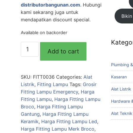
distributorbangunan.com
. Hubungi
kami sekarang juga untuk
Bikin
mendapatkan discount special.
Available on backorder
Katego
Fitting
Add to cart
Plafon
Segi
Plumbing &
4
"FUJI/MEIKO"
SKU:
FITT0036
Categories:
Alat
Kasaran
quantity
Listrik
,
Fitting Lampu
Tags:
Grosir
Alat Listrik
Fitting Lampu Emergency
,
Harga
Fitting Lampu
,
Harga Fitting Lampu
Hardware &
Broco
,
Harga Fitting Lampu
Alat Tekni
Gantung
,
Harga Fitting Lampu
Keramik
,
Harga Fitting Lampu Led
,
Harga Fitting Lampu Merk Broco
,