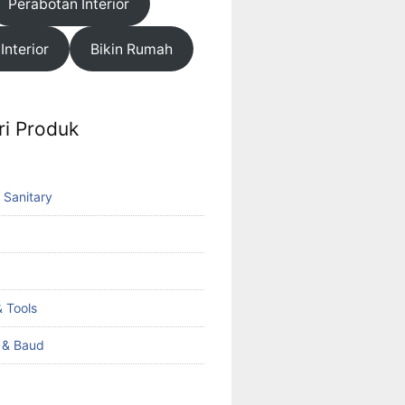
Perabotan Interior
 Interior
Bikin Rumah
ri Produk
 Sanitary
 Tools
k & Baud