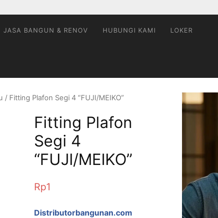
JASA BANGUN & RENOV
HUBUNGI KAMI
LOKER
u
/ Fitting Plafon Segi 4 “FUJI/MEIKO”
Fitting Plafon
Segi 4
“FUJI/MEIKO”
Rp
1
Distributorbangunan.com