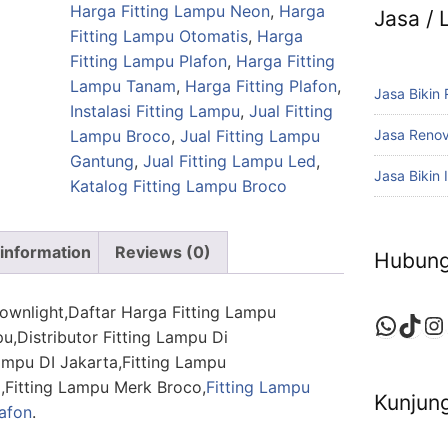
Harga Fitting Lampu Neon
,
Harga
Jasa /
Fitting Lampu Otomatis
,
Harga
Fitting Lampu Plafon
,
Harga Fitting
Lampu Tanam
,
Harga Fitting Plafon
,
Jasa Bikin
Instalasi Fitting Lampu
,
Jual Fitting
Jasa Reno
Lampu Broco
,
Jual Fitting Lampu
Gantung
,
Jual Fitting Lampu Led
,
Jasa Bikin I
Katalog Fitting Lampu Broco
 information
Reviews (0)
Hubung
ownlight,Daftar Harga Fitting Lampu
Whats
TikT
In
pu,Distributor Fitting Lampu Di
ampu DI Jakarta,Fitting Lampu
,Fitting Lampu Merk Broco,
Fitting Lampu
Kunjung
lafon
.