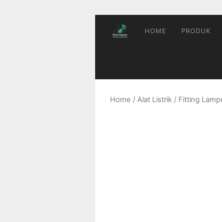
Skip
to
content
HOME
PRODUK
Home
/
Alat Listrik
/
Fitting Lamp