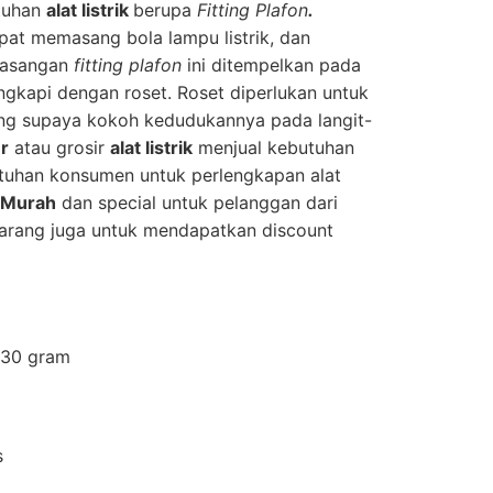
tuhan
alat listrik
berupa
Fitting Plafon
.
pat memasang bola lampu listrik, dan
masangan
fitting plafon
ini ditempelkan pada
lengkapi dengan roset. Roset diperlukan untuk
ing supaya kokoh kedudukannya pada langit-
r
atau grosir
alat listrik
menjual kebutuhan
utuhan konsumen untuk perlengkapan alat
 Murah
dan special untuk pelanggan dari
karang juga untuk mendapatkan discount
 130 gram
s