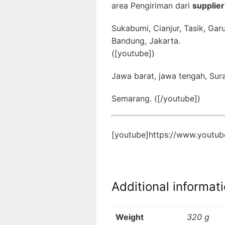
area Pengiriman dari
supplier 
Sukabumi, Cianjur, Tasik, Gar
Bandung, Jakarta.
([youtube])
Jawa barat, jawa tengah, Sur
Semarang. ([/youtube])
[youtube]https://www.youtu
Additional informat
Weight
320 g