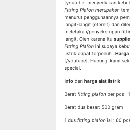
[youtube] menyediakan kebu
Fitting Plafon merupakan
tem
menurut penggunaannya pe
langit-langit (eternit) dan di
meletakan/penyekerupan fitt
langit. Oleh karena itu
supplie
Fitting Plafon
ini supaya keb
listrik dapat terpenuhi.
Harga
[/youtube]. Hubungi kami se
special.
info
dan
harga alat listrik
Berat
fitting plafon
per pcs :
Berat dus besar: 500 gram
1 dus
fitting plafon
isi : 60 pc