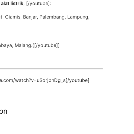
alat listrik
, [/youtube]:
ut, Ciamis, Banjar, Palembang, Lampung,
abaya, Malang.([/youtube])
be.com/watch?v=uSorjbnDg_s[/youtube]
ion