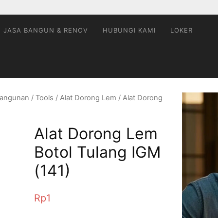
JASA BANGUN & RENOV
HUBUNGI KAMI
LOKER
rBangunan
/
Tools
/
Alat Dorong Lem
/ Alat Dorong
Alat Dorong Lem
Botol Tulang IGM
(141)
Rp
1