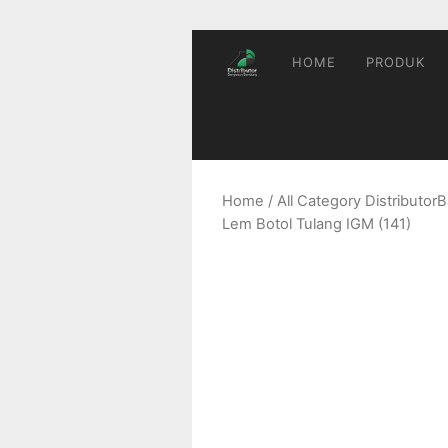
Skip
to
content
HOME
PRODUK
Home
/
All Category Distributo
Lem Botol Tulang IGM (141)