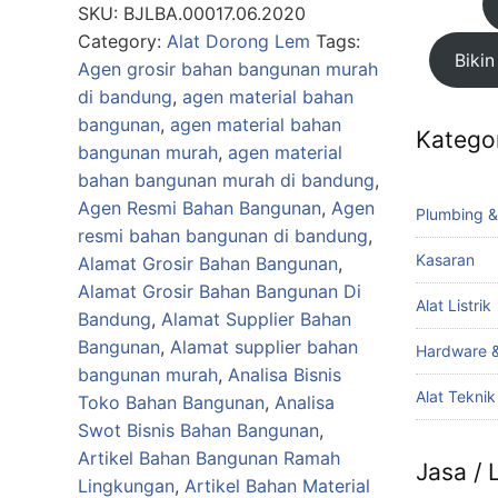
Tulang
SKU:
BJLBA.00017.06.2020
IGM
Category:
Alat Dorong Lem
Tags:
Bikin
(141)
Agen grosir bahan bangunan murah
quantity
di bandung
,
agen material bahan
bangunan
,
agen material bahan
Katego
bangunan murah
,
agen material
bahan bangunan murah di bandung
,
Agen Resmi Bahan Bangunan
,
Agen
Plumbing &
resmi bahan bangunan di bandung
,
Kasaran
Alamat Grosir Bahan Bangunan
,
Alamat Grosir Bahan Bangunan Di
Alat Listrik
Bandung
,
Alamat Supplier Bahan
Bangunan
,
Alamat supplier bahan
Hardware &
bangunan murah
,
Analisa Bisnis
Alat Tekni
Toko Bahan Bangunan
,
Analisa
Swot Bisnis Bahan Bangunan
,
Artikel Bahan Bangunan Ramah
Jasa /
Lingkungan
,
Artikel Bahan Material