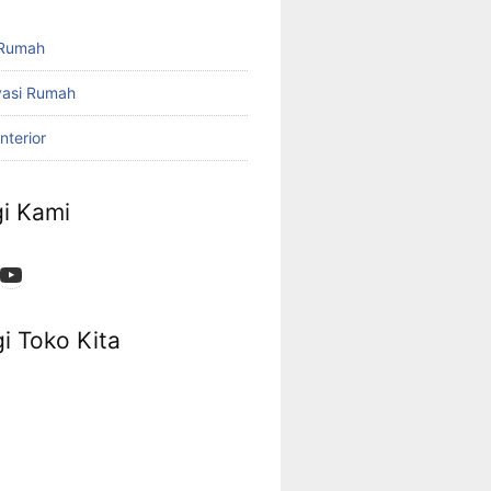
 Rumah
vasi Rumah
nterior
i Kami
App
ok
stagram
YouTube
i Toko Kita