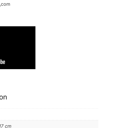
n,com
ion
17 cm