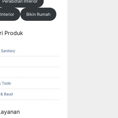
Perabotan Interior
 Interior
Bikin Rumah
ri Produk
 Sanitary
 Tools
k & Baud
 Layanan