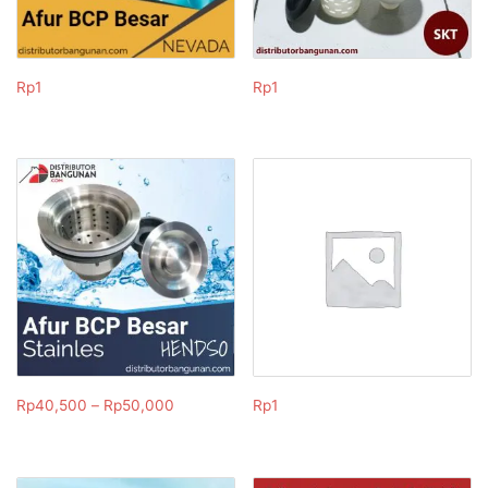
Rp
1
Rp
1
Rp
40,500
–
Rp
50,000
Rp
1