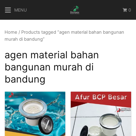
Skip
MENU
0
to
content
Home
/ Products tagged “agen material bahan bangunan
murah di bandung”
agen material bahan
bangunan murah di
bandung