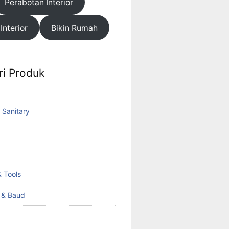
Perabotan Interior
 Interior
Bikin Rumah
ri Produk
 Sanitary
 Tools
k & Baud