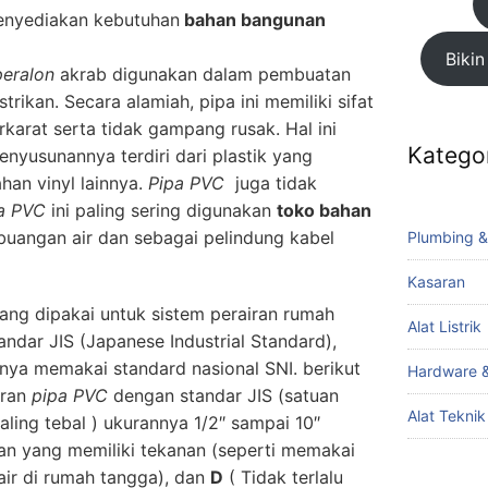
nyediakan kebutuhan
bahan bangunan
Bikin
peralon
akrab digunakan dalam pembuatan
rikan. Secara alamiah, pipa ini memiliki sifat
karat serta tidak gampang rusak. Hal ini
Katego
nyusunannya terdiri dari plastik yang
an vinyl lainnya.
Pipa PVC
juga tidak
pa PVC
ini paling sering digunakan
toko bahan
uangan air dan sebagai pelindung kabel
Plumbing &
Kasaran
yang dipakai untuk sistem perairan rumah
Alat Listrik
andar JIS (Japanese Industrial Standard),
ya memakai standard nasional SNI. berikut
Hardware &
ran
pipa PVC
dengan standar JIS (satuan
Alat Tekni
aling tebal ) ukurannya 1/2″ sampai 10″
ran yang memiliki tekanan (seperti memakai
ir di rumah tangga), dan
D
( Tidak terlalu