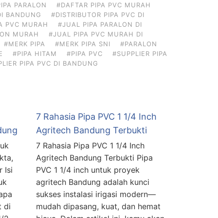
IPA PARALON
#DAFTAR PIPA PVC MURAH
DI BANDUNG
#DISTRIBUTOR PIPA PVC DI
PA PVC MURAH
#JUAL PIPA PARALON DI
ALON MURAH
#JUAL PIPA PVC MURAH DI
#MERK PIPA
#MERK PIPA SNI
#PARALON
E
#PIPA HITAM
#PIPA PVC
#SUPPLIER PIPA
PLIER PIPA PVC DI BANDUNG
7 Rahasia Pipa PVC 1 1/4 Inch
dung
Agritech Bandung Terbukti
tuk
7 Rahasia Pipa PVC 1 1/4 Inch
kta,
Agritech Bandung Terbukti Pipa
 Isi
PVC 1 1/4 inch untuk proyek
uk
agritech Bandung adalah kunci
apa
sukses instalasi irigasi modern—
 di
mudah dipasang, kuat, dan hemat