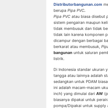
Distributorbangunan.com
me
berupa
Pipa PVC
.
Pipa PVC
atau biasa disebut
sistem pengairan maupun kelist
tidak membusuk dan tidak ber
tidak lain karena komponen pe
dicampur dengan berbagai bah
berkarat atau membusuk,
Pi
bangunan
untuk saluran pemb
listrik.
Di Indonesia standar ukuran 
tangga atau lainnya adalah st
sedangkan untuk PDAM biasan
ini adalah macam-macam uku
inch) yang dimulai dari
AW
(p
biasanya dipakai untuk perai
pompa/Dipakai untuk supply a