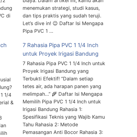
1/2
biaya. Dalam artikel ini, kamu akan
ndung
menemukan strategi, studi kasus,
VC di
dan tips praktis yang sudah teruji.
Let’s dive in! 😉 Daftar Isi Mengapa
Pipa PVC 1 …
nch
7 Rahasia Pipa PVC 1 1/4 Inch
untuk Proyek Irigasi Bandung
7 Rahasia Pipa PVC 1 1/4 Inch untuk
Proyek Irigasi Bandung yang
Terbukti Efektif! “Dalam setiap
usial
tetes air, ada harapan panen yang
dung?
melimpah…” 🌾 Daftar Isi Mengapa
1 1/4
Memilih Pipa PVC 1 1/4 Inch untuk
rial &
Irigasi Bandung Rahasia 1:
Spesifikasi Teknis yang Wajib Kamu
3
Tahu Rahasia 2: Metode
dan
Pemasangan Anti Bocor Rahasia 3:
lih