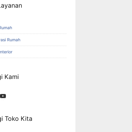
 Layanan
 Rumah
vasi Rumah
nterior
i Kami
App
ok
stagram
YouTube
i Toko Kita