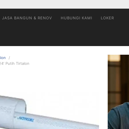
JASA BANGUN & RENOV
HUBUNGI KAMI
LOKER
alon
′ Putih Tirtalon