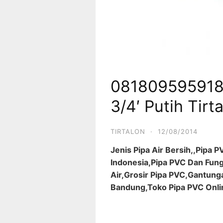
081809595918 
3/4′ Putih Tirt
TIRTALON
·
12/08/2014
Jenis Pipa Air Bersih,,Pipa 
Indonesia,Pipa PVC Dan Fungs
Air,Grosir Pipa PVC,Gantung
Bandung,Toko Pipa PVC Onli