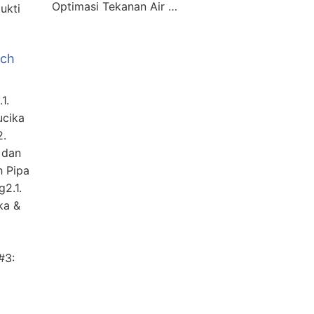
Optimasi Tekanan Air …
ukti
nch
1.
ucika
2.
 dan
h Pipa
2.1.
ka &
#3: