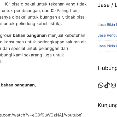
i 10″ bisa dipakai untuk tekanan yang tidak
Jasa /
kai untuk pembuangan, dan
C
(Paling tipis)
anya dipakai untuk buangan air, tidak bisa
 untuk pelindung kabel listrik).
Jasa Bikin
grosir
bahan bangunan
menjual kebutuhan
Jasa Reno
n konsumen untuk perlengkapan saluran air
Jasa Bikin I
h
dan special untuk pelanggan dari
bungi kami sekarang juga untuk
l.
Hubung
Whats
TikT
In
r bahan bangunan
,
Kunjung
ube.com/watch?v=eO9f9uWGzNA[/youtube]