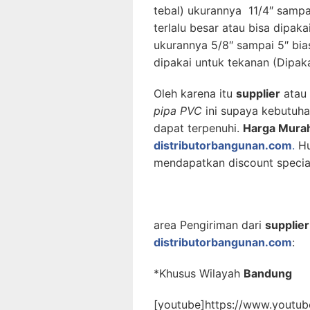
tebal) ukurannya 11/4″ sampa
terlalu besar atau bisa dipa
ukurannya 5/8″ sampai 5″ bias
dipakai untuk tekanan (Dipakai
Oleh karena itu
supplier
atau 
pipa PVC
ini supaya kebutuha
dapat terpenuhi.
Harga Mura
distributorbangunan.com
.
Hu
mendapatkan discount specia
area Pengiriman dari
supplie
distributorbangunan.com
:
*Khusus Wilayah
Bandung
[youtube]https://www.yout