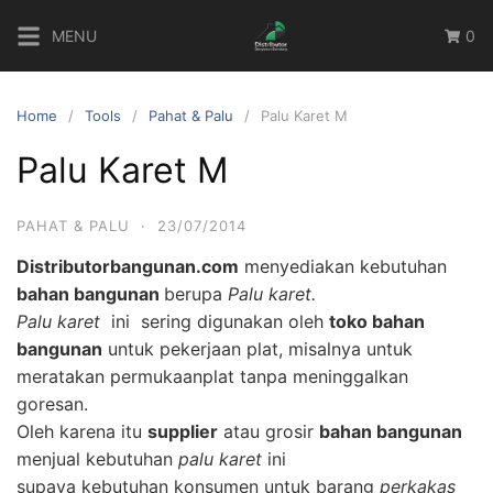
Skip
MENU
0
to
content
Home
Tools
Pahat & Palu
Palu Karet M
Palu Karet M
PAHAT & PALU
·
23/07/2014
Distributorbangunan.com
menyediakan kebutuhan
bahan bangunan
berupa
Palu karet.
Palu karet
ini sering digunakan oleh
toko bahan
bangunan
untuk
pekerjaan plat, misalnya untuk
meratakan permukaanplat tanpa meninggalkan
goresan.
Oleh karena itu
supplier
atau grosir
bahan bangunan
menjual kebutuhan
palu karet
ini
supaya kebutuhan konsumen untuk barang
perkakas