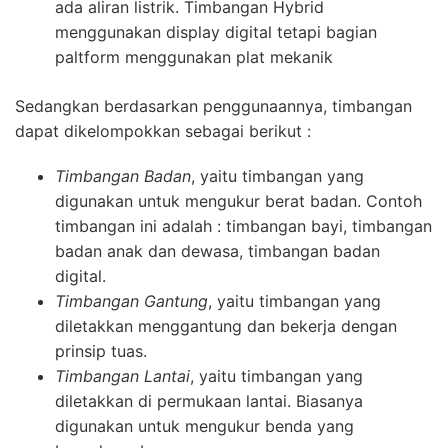
ada aliran listrik. Timbangan Hybrid
menggunakan display digital tetapi bagian
paltform menggunakan plat mekanik
Sedangkan berdasarkan penggunaannya, timbangan
dapat dikelompokkan sebagai berikut :
Timbangan Badan
, yaitu timbangan yang
digunakan untuk mengukur berat badan. Contoh
timbangan ini adalah : timbangan bayi, timbangan
badan anak dan dewasa, timbangan badan
digital.
Timbangan Gantung
, yaitu timbangan yang
diletakkan menggantung dan bekerja dengan
prinsip tuas.
Timbangan Lantai
, yaitu timbangan yang
diletakkan di permukaan lantai. Biasanya
digunakan untuk mengukur benda yang