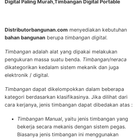
Digital Paling Murah,Timbangan Digital Portable
Distributorbangunan.com
menyediakan kebutuhan
bahan bangunan
berupa
timbangan digital.
Timbangan
adalah alat yang dipakai melakukan
pengukuran massa suatu benda.
Timbangan/neraca
dikategorikan kedalam sistem mekanik dan juga
elektronik / digital.
Timbangan
dapat dikelompokkan dalam beberapa
kategori berdasarkan klasifikasinya. Jika dilihat dari
cara kerjanya, jenis timbangan dapat dibedakan atas :
Timbangan Manual
, yaitu jenis timbangan yang
bekerja secara mekanis dengan sistem pegas.
Biasanya jenis timbangan ini menggunakan