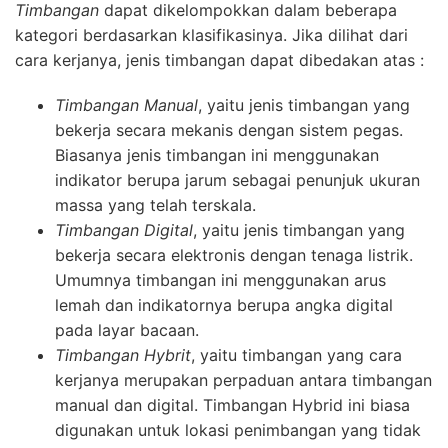
Timbangan
dapat dikelompokkan dalam beberapa
kategori berdasarkan klasifikasinya. Jika dilihat dari
cara kerjanya, jenis timbangan dapat dibedakan atas :
Timbangan Manual
, yaitu jenis timbangan yang
bekerja secara mekanis dengan sistem pegas.
Biasanya jenis timbangan ini menggunakan
indikator berupa jarum sebagai penunjuk ukuran
massa yang telah terskala.
Timbangan Digital
, yaitu jenis timbangan yang
bekerja secara elektronis dengan tenaga listrik.
Umumnya timbangan ini menggunakan arus
lemah dan indikatornya berupa angka digital
pada layar bacaan.
Timbangan Hybrit
, yaitu timbangan yang cara
kerjanya merupakan perpaduan antara timbangan
manual dan digital. Timbangan Hybrid ini biasa
digunakan untuk lokasi penimbangan yang tidak