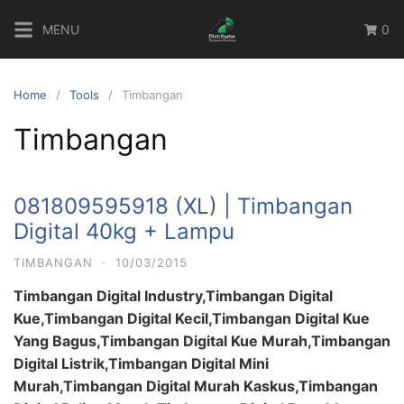
Skip
MENU
0
to
content
Home
Tools
Timbangan
Timbangan
081809595918 (XL) | Timbangan
Digital 40kg + Lampu
TIMBANGAN
·
10/03/2015
Timbangan Digital Industry,Timbangan Digital
Kue,Timbangan Digital Kecil,Timbangan Digital Kue
Yang Bagus,Timbangan Digital Kue Murah,Timbangan
Digital Listrik,Timbangan Digital Mini
Murah,Timbangan Digital Murah Kaskus,Timbangan