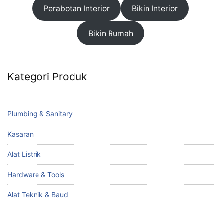
Perabotan Interior
Bikin Interior
Bikin Rumah
Kategori Produk
Plumbing & Sanitary
Kasaran
Alat Listrik
Hardware & Tools
Alat Teknik & Baud