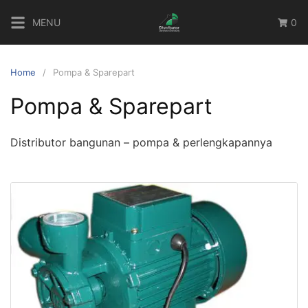
Skip
MENU
0
to
content
Home
Pompa & Sparepart
Pompa & Sparepart
Distributor bangunan – pompa & perlengkapannya