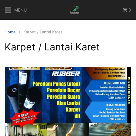
Skip
MENU
0
to
content
Home
Karpet / Lantai Karet
Karpet / Lantai Karet