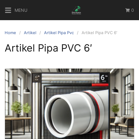
Skip
MENU
0
to
content
Home
Artikel
Artikel Pipa Pvc
Artikel Pipa PVC 6′
Artikel Pipa PVC 6′