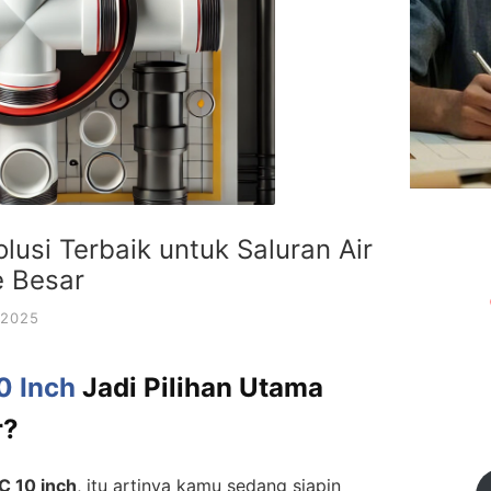
olusi Terbaik untuk Saluran Air
e Besar
/2025
0 Inch
Jadi Pilihan Utama
r?
C 10 inch
, itu artinya kamu sedang siapin