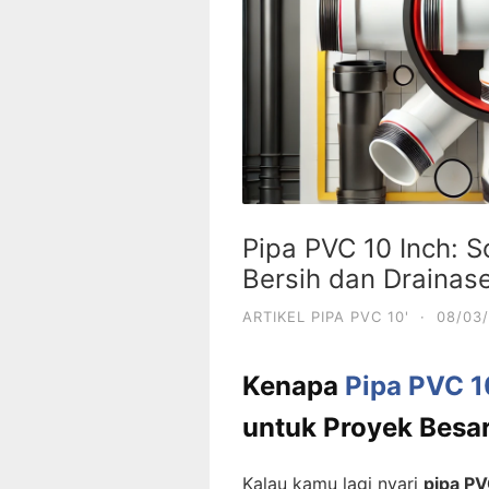
Pipa PVC 10 Inch: S
Bersih dan Drainas
ARTIKEL PIPA PVC 10'
·
08/03
Kenapa
Pipa PVC 1
untuk Proyek Besa
Kalau kamu lagi nyari
pipa PV