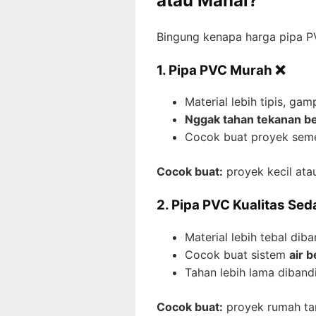
atau Mahal?
Bingung kenapa harga pipa PV
1. Pipa PVC Murah ❌
Material lebih tipis, ga
Nggak tahan tekanan b
Cocok buat proyek seme
Cocok buat:
proyek kecil ata
2. Pipa PVC Kualitas Se
Material lebih tebal dib
Cocok buat sistem
air 
Tahan lebih lama diband
Cocok buat:
proyek rumah tan