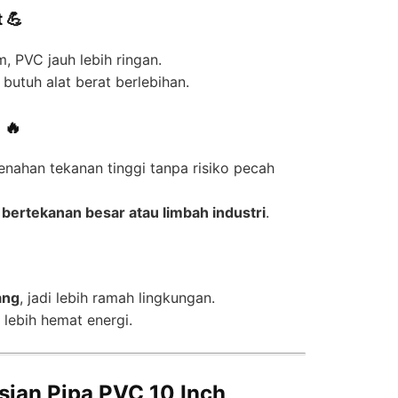
 💪
, PVC jauh lebih ringan.
 butuh alat berat berlebihan.
 🔥
enahan tekanan tinggi tanpa risiko pecah
r bertekanan besar atau limbah industri
.
ang
, jadi lebih ramah lingkungan.
 lebih hemat energi.
sian Pipa PVC 10 Inch