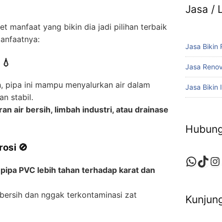
Jasa /
t manfaat yang bikin dia jadi pilihan terbaik
manfaatnya:
Jasa Bikin
 💧
Jasa Reno
, pipa ini mampu menyalurkan air dalam
Jasa Bikin I
an stabil.
ran air bersih, limbah industri, atau drainase
Hubung
rosi 🚫
Whats
TikT
In
,
pipa PVC lebih tahan terhadap karat dan
 bersih dan nggak terkontaminasi zat
Kunjung