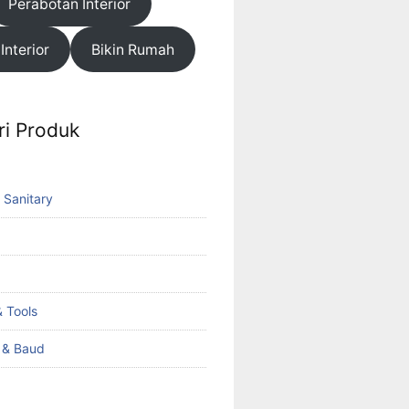
Perabotan Interior
 Interior
Bikin Rumah
ri Produk
 Sanitary
 Tools
k & Baud