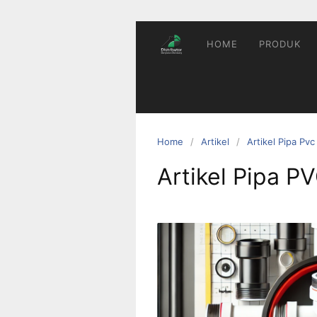
Skip
to
content
HOME
PRODUK
Home
Artikel
Artikel Pipa Pvc
Artikel Pipa PV