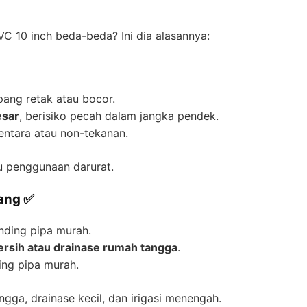
C 10 inch beda-beda? Ini dia alasannya:
mpang retak atau bocor.
esar
, berisiko pecah dalam jangka pendek.
ntara atau non-tekanan.
u penggunaan darurat.
dang ✅
anding pipa murah.
bersih atau drainase rumah tangga
.
ing pipa murah.
gga, drainase kecil, dan irigasi menengah.