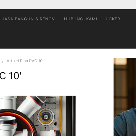
JASA BANGUN & RENOV
HUBUNGI KAMI
LOKER
Artikel Pipa PVC 10′
C 10′