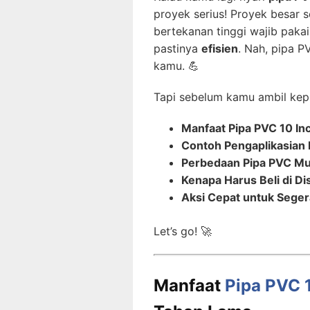
proyek serius! Proyek besar se
bertekanan tinggi wajib paka
pastinya
efisien
. Nah, pipa PV
kamu. 💪
Tapi sebelum kamu ambil keput
Manfaat Pipa PVC 10 In
Contoh Pengaplikasian 
Perbedaan Pipa PVC Mu
Kenapa Harus Beli di D
Aksi Cepat untuk Seger
Let’s go! 🚀
Manfaat
Pipa PVC 