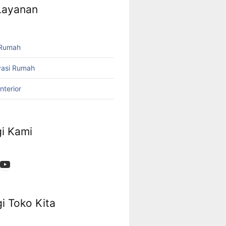
 Layanan
 Rumah
vasi Rumah
nterior
i Kami
App
ok
stagram
YouTube
i Toko Kita