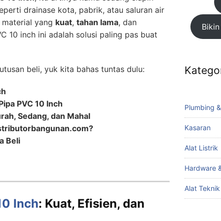
perti drainase kota, pabrik, atau saluran air
i material yang
kuat
,
tahan lama
, dan
Bikin
C 10 inch ini adalah solusi paling pas buat
usan beli, yuk kita bahas tuntas dulu:
Katego
ch
Pipa PVC 10 Inch
Plumbing &
rah, Sedang, dan Mahal
istributorbangunan.com?
Kasaran
a Beli
Alat Listrik
Hardware &
Alat Tekni
10 Inch
: Kuat, Efisien, dan