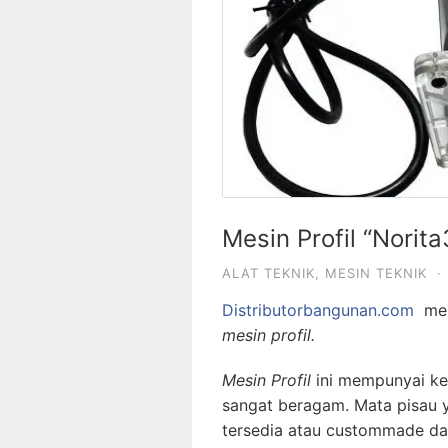
Mesin Profil “Norit
ALAT TEKNIK
,
MESIN TEKNIK
·
Distributorbangunan.com
men
mesin profil.
Mesin Profil
ini mempunyai kel
sangat beragam. Mata pisau y
tersedia atau custommade dan