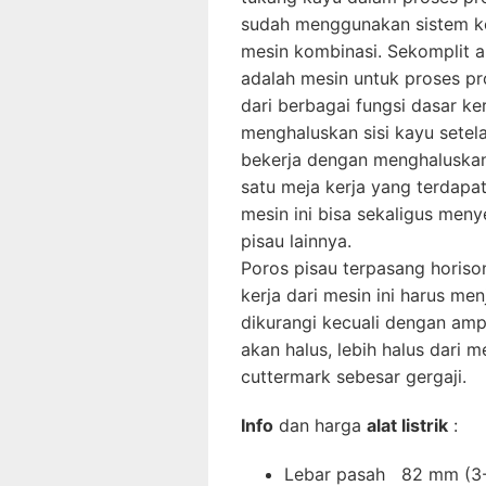
sudah menggunakan sistem ko
mesin kombinasi. Sekomplit ap
adalah mesin untuk proses p
dari berbagai fungsi dasar ke
menghaluskan sisi kayu setela
bekerja dengan menghaluskan
satu meja kerja yang terdap
mesin ini bisa sekaligus meny
pisau lainnya.
Poros pisau terpasang horison
kerja dari mesin ini harus men
dikurangi kecuali dengan ampl
akan halus, lebih halus dari m
cuttermark sebesar gergaji.
Info
dan harga
alat listrik
:
Lebar pasah 82 mm (3-