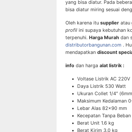
yang bisa diatur. Pada bebera
bisa diatur miring sesuai den
Oleh karena itu
supplier
atau
profil
ini supaya kebutuhan k
terpenuhi.
Harga Murah
dan s
distributorbangunan.com
. Hu
mendapatkan
discount specia
info
dan harga
alat listrik :
Voltase Listrik AC 220V
Daya Listrik 530 Watt
Ukuran Collet 1/4″ (6mm
Maksimum Kedalaman 
Lebar Alas 82×90 mm
Kecepatan Tanpa Beban
Berat Unit 1.6 kg
Berat Kirim 3.0 kg