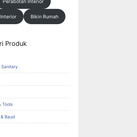
Perabotan Interior
 Interior
Bikin Rumah
ri Produk
 Sanitary
 Tools
k & Baud