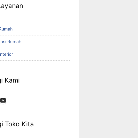
 Layanan
 Rumah
vasi Rumah
nterior
i Kami
App
ok
stagram
YouTube
i Toko Kita