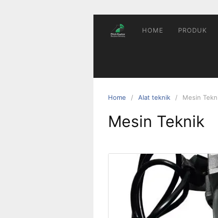
Skip
to
content
HOME
PRODUK
Home
Alat teknik
Mesin Tekn
Mesin Teknik