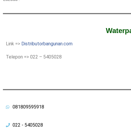
Waterp
Link =>
Distributorbangunan.com
Telepon => 022 – 5405028
081809595918
022 - 5405028