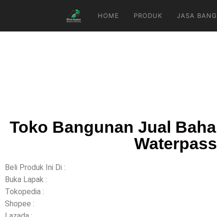
HOME
PRODUK
JASA BANG
Toko Bangunan Jual Baha
Waterpass
Beli Produk Ini Di :
Buka Lapak :
Tokopedia :
Shopee :
Lazada :