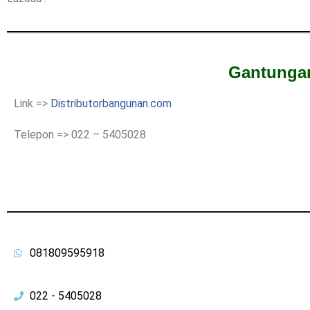
Gantungan
Link =>
Distributorbangunan.com
Telepon => 022 – 5405028
081809595918
022 - 5405028