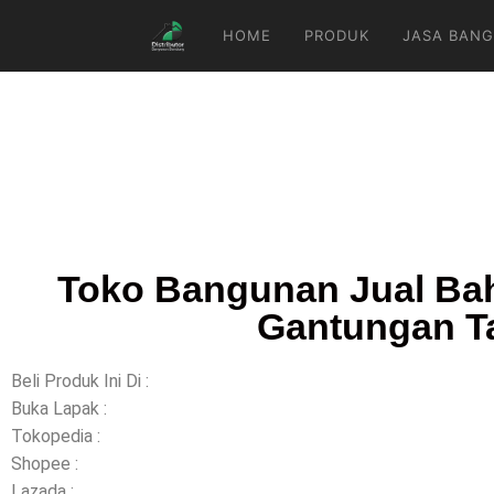
HOME
PRODUK
JASA BANG
Toko Bangunan Jual Bah
Gantungan Ta
Beli Produk Ini Di :
Buka Lapak :
Tokopedia :
Shopee :
Lazada :