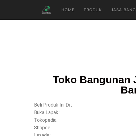
HOME
PRODUK
JASA BANG
Toko Bangunan J
Ba
Beli Produk Ini Di :
Buka Lapak :
Tokopedia :
Shopee :
Lazada :