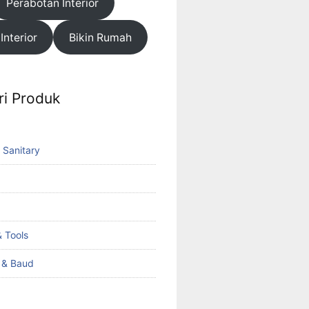
Perabotan Interior
 Interior
Bikin Rumah
ri Produk
 Sanitary
 Tools
k & Baud