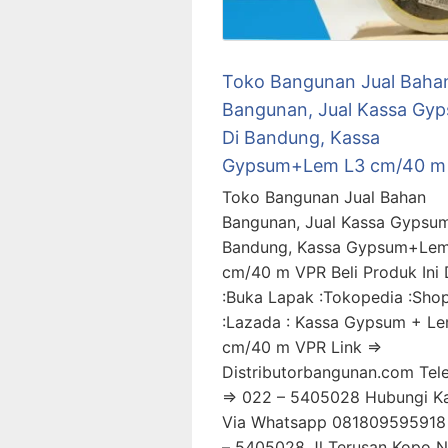
Toko Bangunan Jual Baha
Bangunan, Jual Kassa Gy
Di Bandung, Kassa
Gypsum+Lem L3 cm/40 m
Toko Bangunan Jual Bahan
Bangunan, Jual Kassa Gypsum
Bandung, Kassa Gypsum+Lem
cm/40 m VPR Beli Produk Ini 
:Buka Lapak :Tokopedia :Sho
:Lazada : Kassa Gypsum + L
cm/40 m VPR Link =>
Distributorbangunan.com Tel
=> 022 – 5405028 Hubungi K
Via Whatsapp 081809595918
– 5405028 Jl Terusan Kopo 