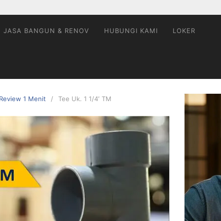
JASA BANGUN & RENOV
HUBUNGI KAMI
LOKER
Review 1 Menit
Tee Uk. 1 1/4′ TM