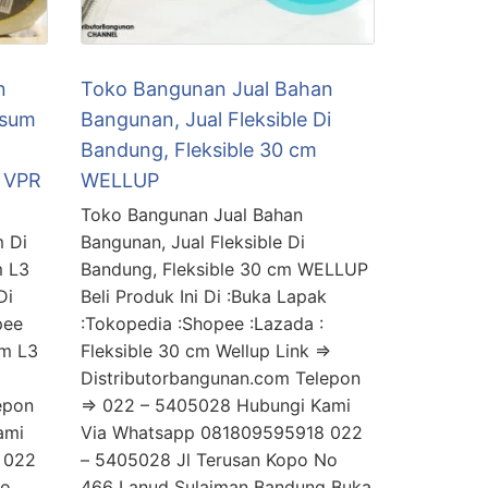
n
Toko Bangunan Jual Bahan
psum
Bangunan, Jual Fleksible Di
Bandung, Fleksible 30 cm
 VPR
WELLUP
Toko Bangunan Jual Bahan
 Di
Bangunan, Jual Fleksible Di
 L3
Bandung, Fleksible 30 cm WELLUP
Di
Beli Produk Ini Di :Buka Lapak
pee
:Tokopedia :Shopee :Lazada :
em L3
Fleksible 30 cm Wellup Link =>
Distributorbangunan.com Telepon
epon
=> 022 – 5405028 Hubungi Kami
ami
Via Whatsapp 081809595918 022
 022
– 5405028 Jl Terusan Kopo No
No
466 Lanud Sulaiman Bandung Buka