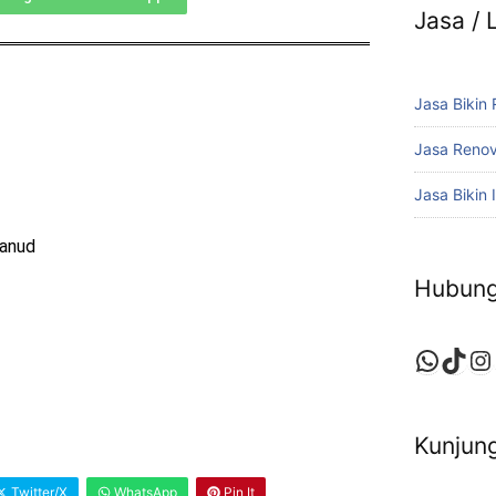
Jasa /
Jasa Bikin
Jasa Reno
Jasa Bikin I
Lanud
Hubung
Kunjung
Twitter/X
WhatsApp
Pin It