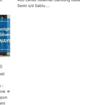
Senin s/d Sabtu …
YS
eli
 :
ink =>
epon
ami