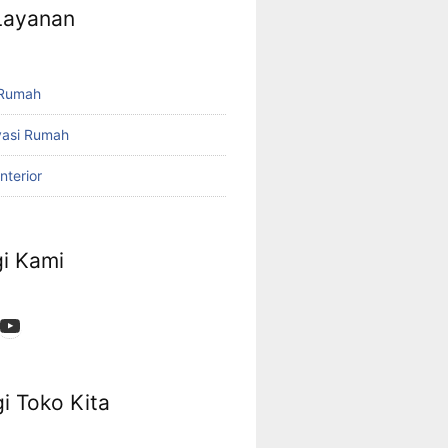
 Layanan
 Rumah
vasi Rumah
nterior
i Kami
i Toko Kita