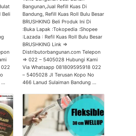
ulat
Bangunan,Jual Refill Kuas Di
 Beli
Bandung, Refill Kuas Roll Bulu Besar
BRUSHKING Beli Produk Ini Di
:Buka Lapak :Tokopedia :Shopee
ng
:Lazada : Refil Kuas Roll Bulu Besar
BRUSHKING Link =>
epon
Distributorbangunan.com Telepon
ami
=> 022 – 5405028 Hubungi Kami
 022
Via Whatsapp 081809595918 022
No
– 5405028 Jl Terusan Kopo No
 …
466 Lanud Sulaiman Bandung …