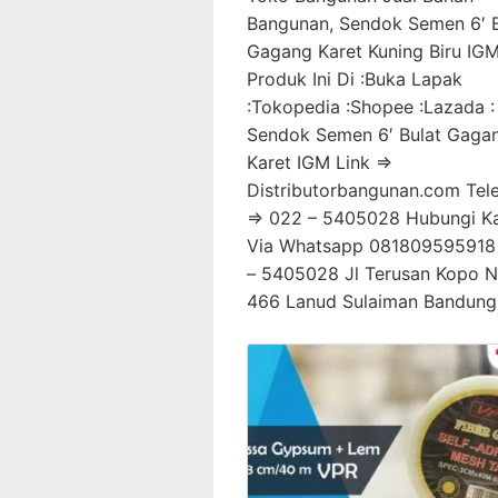
Bangunan, Sendok Semen 6′ B
Gagang Karet Kuning Biru IGM
Produk Ini Di :Buka Lapak
:Tokopedia :Shopee :Lazada :
Sendok Semen 6′ Bulat Gaga
Karet IGM Link =>
Distributorbangunan.com Tel
=> 022 – 5405028 Hubungi K
Via Whatsapp 081809595918
– 5405028 Jl Terusan Kopo 
466 Lanud Sulaiman Bandung