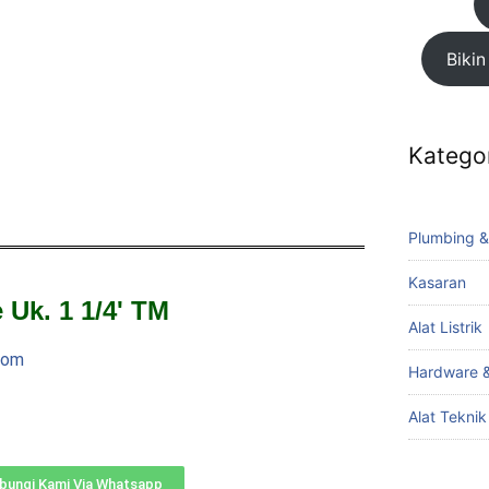
Bikin
Katego
Plumbing &
Kasaran
 Uk. 1 1/4' TM
Alat Listrik
com
Hardware &
Alat Tekni
bungi Kami Via Whatsapp