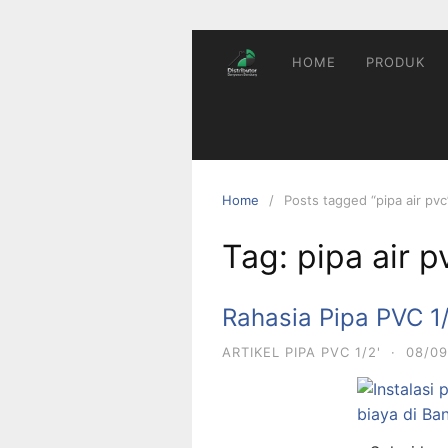
Skip
to
content
HOME
PRODUK
Home
Posts tagged “pipa air pvc
Tag:
pipa air p
Rahasia Pipa PVC 1
ARTIKEL PIPA PVC 1/2'
·
08/09