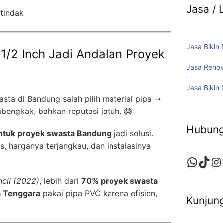
Jasa /
tindak
Jasa Bikin
1/2 Inch Jadi Andalan Proyek
Jasa Reno
Jasa Bikin I
sta di Bandung salah pilih material pipa ➝
bengkak, bahkan reputasi jatuh. 😱
Hubung
untuk proyek swasta Bandung
jadi solusi.
, harganya terjangkau, dan instalasinya
Whats
TikT
In
cil (2022)
, lebih dari
70% proyek swasta
a Tenggara
pakai pipa PVC karena efisien,
Kunjung