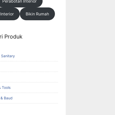
Perabotan Interior
 Interior
Bikin Rumah
ri Produk
 Sanitary
 Tools
k & Baud