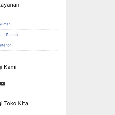
 Layanan
 Rumah
vasi Rumah
nterior
i Kami
App
ok
stagram
YouTube
i Toko Kita