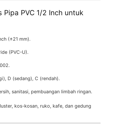
is Pipa PVC 1/2 Inch untuk
nch (±21 mm).
ride (PVC-U).
002.
i), D (sedang), C (rendah).
ersih, sanitasi, pembuangan limbah ringan.
uster, kos-kosan, ruko, kafe, dan gedung