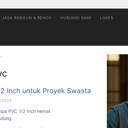
JASA BANGUN & RENOV
HUBUNGI KAMI
LOKER
”
vc
/2 Inch untuk Proyek Swasta
/2025